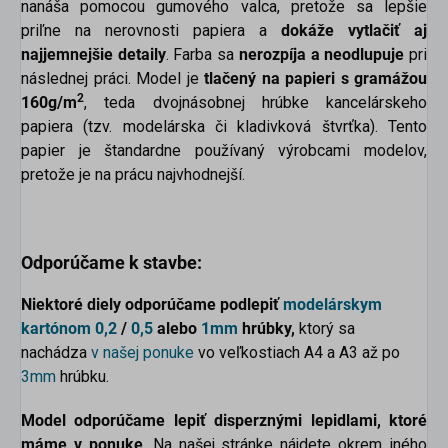
nanáša pomocou gumového valca, pretože sa lepšie
priľne na nerovnosti papiera a
dokáže
vytlačiť aj
najjemnejšie detaily
. Farba sa
nerozpíja a neodlupuje
pri
následnej práci. Model je
tlačený na papieri s gramážou
2
160g/m
, teda dvojnásobnej hrúbke kancelárskeho
papiera (tzv. modelárska či kladivková štvrťka). Tento
papier je štandardne používaný výrobcami modelov,
pretože je na prácu najvhodnejší.
Odporúčame k stavbe:
Niektoré diely odporúčame podlepiť
modelárskym
kartónom
0,2
/
0,5
alebo
1mm
hrúbky,
ktorý sa
nachádza
v našej ponuke
vo veľkostiach A4 a A3 až po
3mm
hrúbku.
Model odporúčame lepiť disperznými lepidlami, ktoré
máme v ponuke
. Na našej stránke nájdete okrem iného