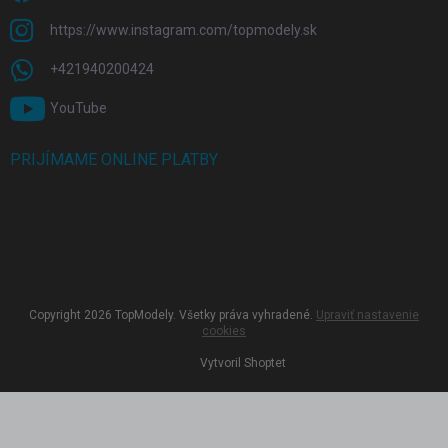
https://www.instagram.com/topmodely.sk
+421940200424
YouTube
PRIJÍMAME ONLINE PLATBY
Copyright 2026
TopModely
. Všetky práva vyhradené.
Upraviť nastavenie
cookies
Vytvoril Shoptet