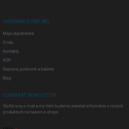
p
ä
t
i
INFORMÁCIE PRE VÁS
e
Moja objednávka
O nás
Kontakty
VOP
Doprava, poštovné a balenie
Blog
ODOBERAŤ NEWSLETTER
Vložte svoj e-mail a my Vám budeme zasielať informácie o nových
produktoch na našom e-shope.
EMAIL