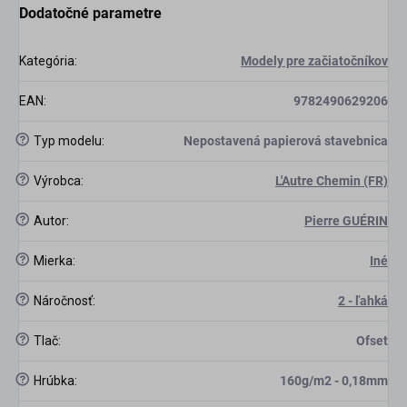
Dodatočné parametre
Kategória
:
Modely pre začiatočníkov
EAN
:
9782490629206
?
Typ modelu
:
Nepostavená papierová stavebnica
?
Výrobca
:
L'Autre Chemin (FR)
?
Autor
:
Pierre GUÉRIN
?
Mierka
:
Iné
?
Náročnosť
:
2 - ľahká
?
Tlač
:
Ofset
?
Hrúbka
:
160g/m2 - 0,18mm