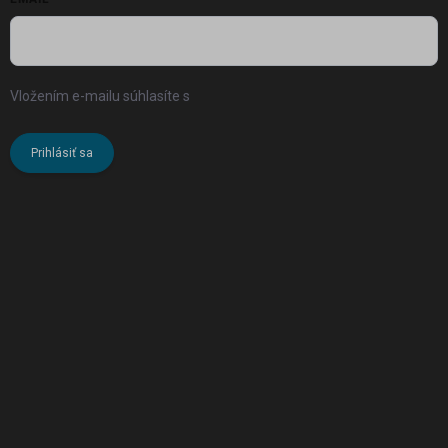
Vložením e-mailu súhlasíte s
podmienkami ochrany osobných
údajov
Prihlásiť sa