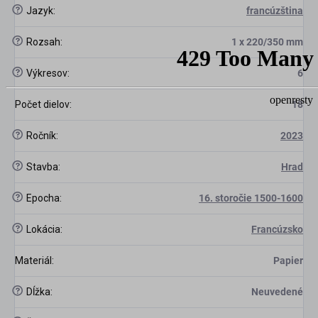
?
Jazyk
:
francúzština
scount
?
Rozsah
:
1 x 220/350 mm
?
Výkresov
:
6
Počet dielov
:
18
?
Ročník
:
2023
?
Stavba
:
Hrad
?
Epocha
:
16. storočie 1500-1600
?
Lokácia
:
Francúzsko
Materiál
:
Papier
?
Dĺžka
:
Neuvedené