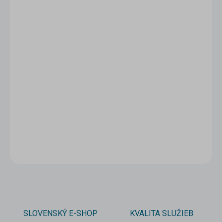
1 - 4 ks
6,90 €
/ ks
5 - 9 ks = zľava 5 %
6,56 €
/ ks
10 a viac ks = zľava 10 %
6,21 €
/ ks
Ušetríte
0 €
−
+
Pridať do košíka
DETAILNÉ INFORMÁCIE
OPÝTAŤ SA
STRÁŽIŤ
SLOVENSKÝ E-SHOP
KVALITA SLUŽIEB