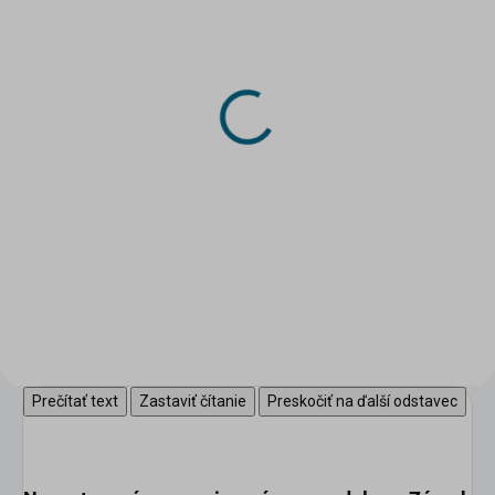
SKLADOM
SKLADOM
(>5 KS)
(2 KS)
DRUCHEMA Lepidlo -
DRUCHEMA Lepidlo -
HERKULES 130g
Tenyl 75g
3,45 €
2,20 €
Do košíka
Do košíka
Univerzálne pevnostné lepidlo
pre domácnosť.
Prečítať text
Zastaviť čítanie
Preskočiť na ďalší odstavec