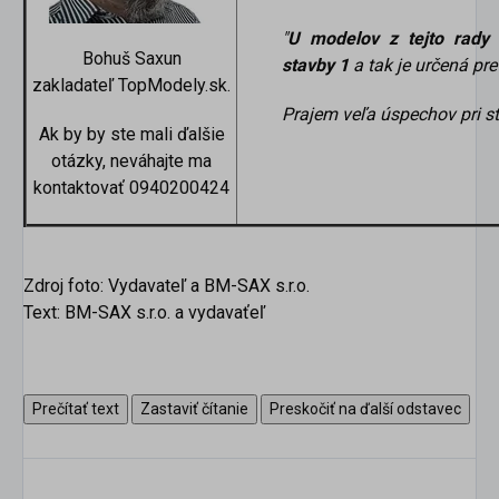
"
U modelov z tejto rady 
Bohuš Saxun
stavby 1
a tak je určená pr
zakladateľ TopModely.sk.
Prajem veľa úspechov pri s
Ak by by ste mali ďalšie
otázky, neváhajte ma
kontaktovať 0940200424
Zdroj foto: Vydavateľ a BM-SAX s.r.o.
Text: BM-SAX s.r.o. a vydavaťeľ
Prečítať text
Zastaviť čítanie
Preskočiť na ďalší odstavec