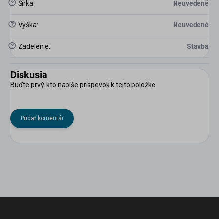
?
Šírka
:
Neuvedené
?
Výška
:
Neuvedené
?
Zadelenie
:
Stavba
Diskusia
Buďte prvý, kto napíše príspevok k tejto položke.
Pridať komentár
Z
á