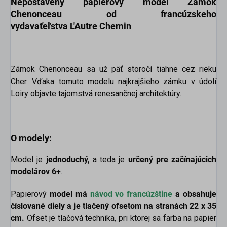
Nepostavený papierový model
Zámok
Chenonceau
od francúzskeho
vydavaťeľstva L'Autre Chemin
Zámok Chenonceau sa už päť storočí tiahne cez rieku
Cher. Vďaka tomuto modelu najkrajšieho zámku v údolí
Loiry objavte tajomstvá renesančnej architektúry.
O modely:
Model je
jednoduchý,
a teda je
určený pre začínajúcich
modelárov 6+
.
Papierový
model má
návod vo francúzštine
a obsahuje
číslované diely a je tlačený ofsetom na stranách 22 x 35
cm.
Ofset je tlačová technika, pri ktorej sa farba na papier