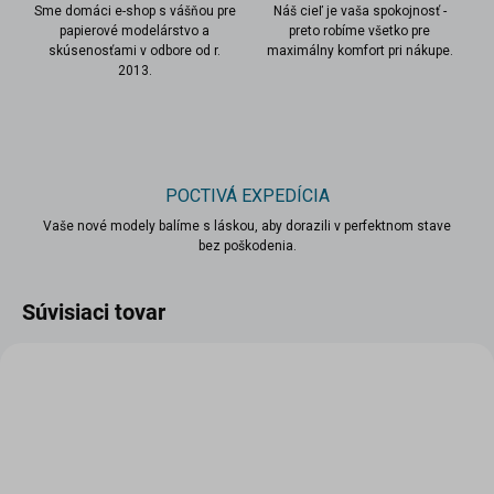
Sme domáci e-shop s vášňou pre
Náš cieľ je vaša spokojnosť -
papierové modelárstvo a
preto robíme všetko pre
skúsenosťami v odbore od r.
maximálny komfort pri nákupe.
2013.
POCTIVÁ EXPEDÍCIA
Vaše nové modely balíme s láskou, aby dorazili v perfektnom stave
bez poškodenia.
Súvisiaci tovar
VIAC ZA MENEJ
VIAC ZA MENEJ