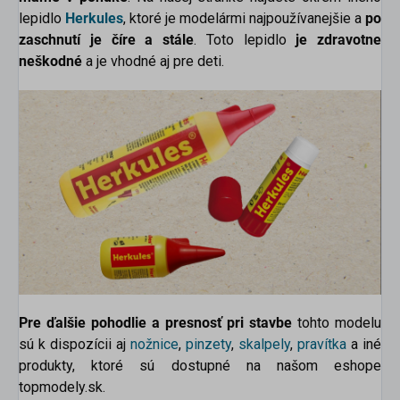
lepidlo
Herkules
, ktoré je modelármi najpoužívanejšie a
po
zaschnutí je číre a stále
. Toto lepidlo
je zdravotne
neškodné
a je vhodné aj pre deti.
Pre ďalšie pohodlie a presnosť pri stavbe
tohto modelu
sú k dispozícii aj
nožnice
,
pinzety
,
skalpely
,
pravítka
a
iné
produkty, ktoré sú dostupné na našom eshope
topmodely.sk.