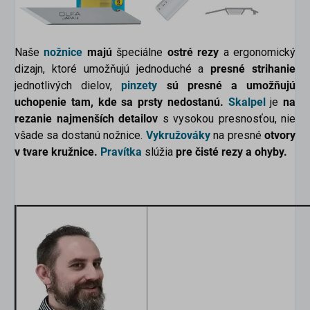
Naše
nožnice
majú
špeciálne
ostré rezy
a ergonomický
dizajn, ktoré umožňujú jednoduché a
presné strihanie
jednotlivých dielov,
pinzety
sú presné a umožňujú
uchopenie tam, kde sa prsty nedostanú.
Skalpel
je
na
rezanie najmenších detailov
s vysokou presnosťou, nie
všade sa dostanú nožnice.
Vykružováky
na presné
otvory
v tvare kružnice.
Pravítka
slúžia
pre čisté rezy a ohyby.