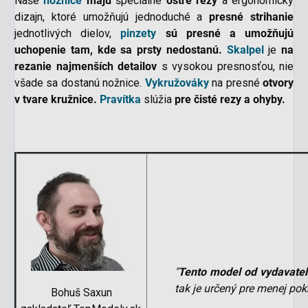
Naše
nožnice
majú
špeciálne
ostré rezy
a ergonomický
dizajn, ktoré umožňujú jednoduché a
presné strihanie
jednotlivých dielov,
pinzety
sú presné a umožňujú
uchopenie tam, kde sa prsty nedostanú.
Skalpel
je
na
rezanie najmenších detailov
s vysokou presnosťou, nie
všade sa dostanú nožnice.
Vykružováky
na presné
otvory
v tvare kružnice.
Pravítka
slúžia
pre čisté rezy a ohyby.
"
Tento model od vydavateľ
tak je určený pre menej pok
Bohuš Saxun