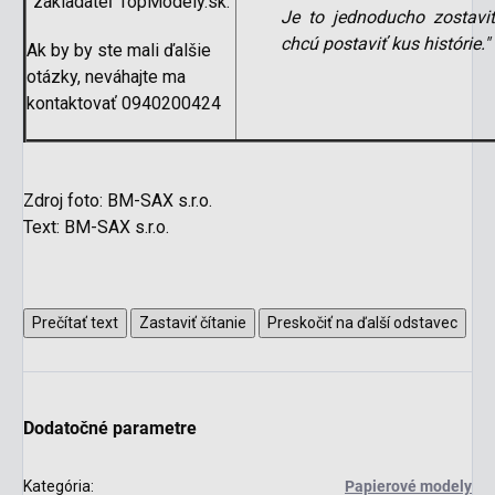
zakladateľ TopModely.sk.
Je to jednoducho zostavi
chcú postaviť kus histórie.
"
Ak by by ste mali ďalšie
otázky, neváhajte ma
kontaktovať 0940200424
Zdroj foto: BM-SAX s.r.o.
Text: BM-SAX s.r.o.
scount
Prečítať text
Zastaviť čítanie
Preskočiť na ďalší odstavec
Dodatočné parametre
Kategória
:
Papierové modely