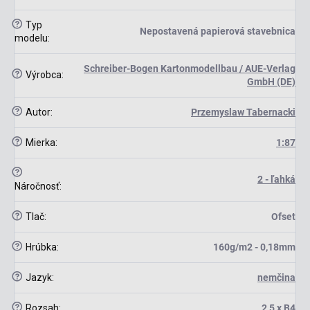
?
Typ
Nepostavená papierová stavebnica
modelu
:
Schreiber-Bogen Kartonmodellbau / AUE-Verlag
?
Výrobca
:
GmbH (DE)
?
Autor
:
Przemyslaw Tabernacki
?
Mierka
:
1:87
?
2 - ľahká
Náročnosť
:
?
Tlač
:
Ofset
?
Hrúbka
:
160g/m2 - 0,18mm
?
Jazyk
:
nemčina
?
Rozsah
:
2,5 x B4