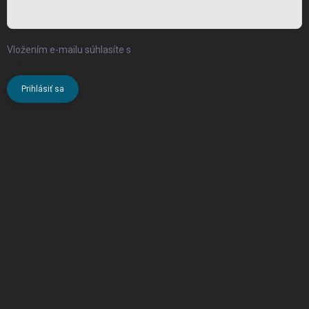
Vložením e-mailu súhlasíte s
podmienkami ochrany osobných
údajov
Prihlásiť sa