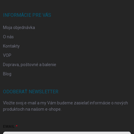
ä
t
i
INFORMÁCIE PRE VÁS
e
Moja objednávka
O nás
Kontakty
VOP
Doprava, poštovné a balenie
Blog
ODOBERAŤ NEWSLETTER
Vložte svoj e-mail a my Vám budeme zasielať informácie o nových
produktoch na našom e-shope.
EMAIL