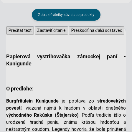
Zobraziť všetky súvisiace produkty
Prečítať text
Zastaviť čítanie
Preskočiť na ďalší odstavec
Papierová vystrihovačka zámockej paní -
Kunigunde
O predlohe:
Burgfräulein Kunigunde
je postava zo
stredovekých
povestí
, viazaná najmä k hradom v oblasti dnešného
východného Rakúska (Štajersko)
. Podľa tradície išlo o
urodzenú hradnú paniu, známu krásou, hrdosťou a
nešťastným osudom. Legendy hovoria, že bola prinútená