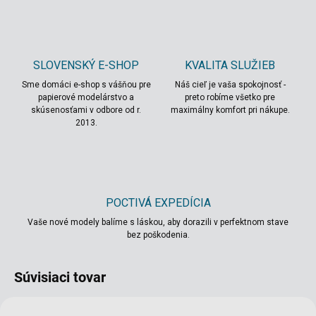
SLOVENSKÝ E-SHOP
KVALITA SLUŽIEB
Sme domáci e-shop s vášňou pre
Náš cieľ je vaša spokojnosť -
papierové modelárstvo a
preto robíme všetko pre
skúsenosťami v odbore od r.
maximálny komfort pri nákupe.
2013.
POCTIVÁ EXPEDÍCIA
Vaše nové modely balíme s láskou, aby dorazili v perfektnom stave
bez poškodenia.
Súvisiaci tovar
VIAC ZA MENEJ