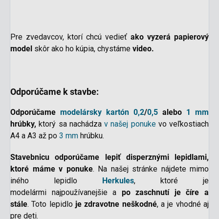
Pre zvedavcov, ktorí chcú vedieť
ako vyzerá papierový
model
skôr ako ho kúpia, chystáme
video.
Odporúčame k stavbe:
Odporúčame
modelársky kartón
0,2
/
0,5
alebo
1 mm
hrúbky,
ktorý sa nachádza
v našej ponuke
vo veľkostiach
A4 a A3 až po
3 mm
hrúbku.
Stavebnicu
odporúčame
lepiť disperznými lepidlami,
ktoré máme v ponuke
. Na našej stránke nájdete mimo
iného lepidlo
Herkules
, ktoré je
modelármi najpoužívanejšie a
po zaschnutí je číre a
stále
. Toto lepidlo
je zdravotne neškodné
,
a je vhodné aj
pre deti
.