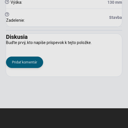
?
Výška
:
130 mm
?
Stavba
Zadelenie
:
Diskusia
Buďte prvý, kto napíše príspevok k tejto položke.
Pridať komentár
Z
á
p