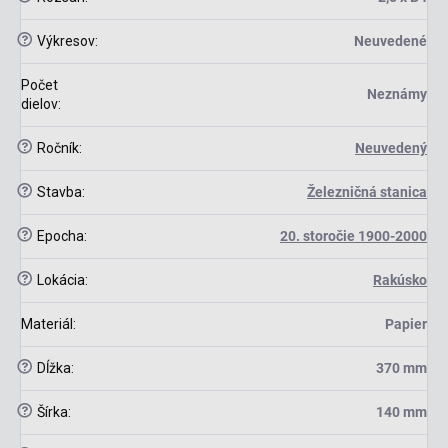
?
Výkresov
:
Neuvedené
Počet
Neznámy
dielov
:
?
Ročník
:
Neuvedený
?
Stavba
:
Železničná stanica
?
Epocha
:
20. storočie 1900-2000
?
Lokácia
:
Rakúsko
Materiál
:
Papier
?
Dĺžka
:
370 mm
?
Šírka
:
140 mm