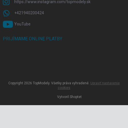
https://www.instagram.com/topmodely.sk
+421940200424
YouTube
PRIJÍMAME ONLINE PLATBY
Copyright 2026
TopModely
. Všetky práva vyhradené.
Upraviť nastavenie
cookies
Vytvoril Shoptet