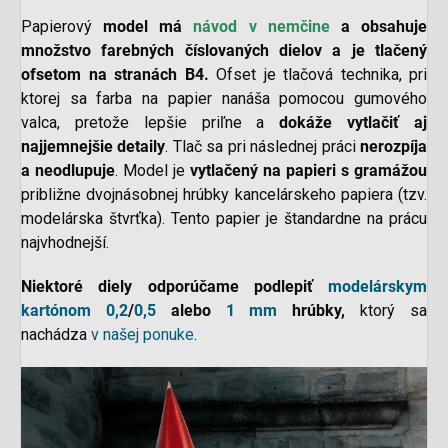
Papierový
model má
návod v nemčine
a
obsahuje
množstvo fare
bných číslovaných dielov a je tlačený
ofsetom na stranách B4.
Ofset je tlačová technika, pri
ktorej sa farba na papier nanáša pomocou gumového
valca, pretože lepšie priľne a
dokáže
vytlačiť aj
najjemnejšie detaily
. Tlač sa pri následnej práci
nerozpíja
a neodlupuje
. Model je
vytlačený na papieri s gramážou
približne dvojnásobnej hrúbky kancelárskeho papiera (tzv.
modelárska štvrťka). Tento papier je štandardne na prácu
najvhodnejší.
N
iektoré diely odporúčame podlepiť
modelárskym
kartónom
0,2
/
0,5
alebo
1 mm
hrúbky,
ktorý sa
nachádza
v našej ponuke
.