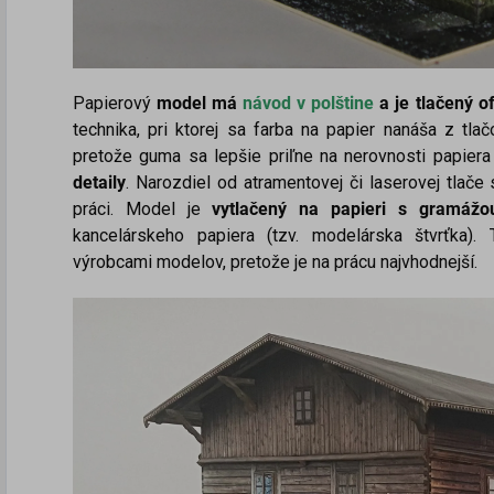
Papierový
model má
návod v polštine
a je tlačený 
technika, pri ktorej sa farba na papier nanáša z tl
pretože guma sa lepšie priľne na nerovnosti papier
detaily
. Narozdiel od atramentovej či laserovej tlače 
práci. Model je
vytlačený na papieri s gramáž
kancelárskeho papiera (tzv. modelárska štvrťka).
výrobcami modelov, pretože je na prácu najvhodnejší.