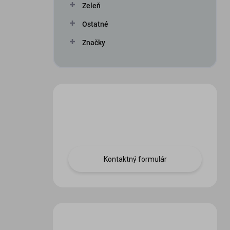
Zeleň
Ostatné
Značky
Máte otázku?
Obráťte sa na nás.
Kontaktný formulár