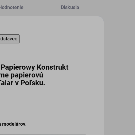
Hodnotenie
Diskusia
odstavec
 Papierowy Konstrukt
ame papierovú
alar v Poľsku
.
ch modelárov
.