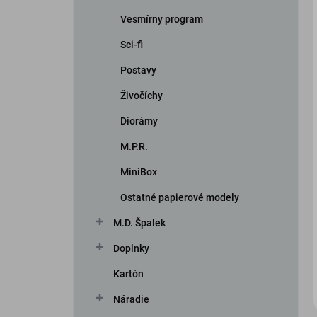
Vesmírny program
Sci-fi
Postavy
Živočíchy
Diorámy
iscount
M.P.R.
MiniBox
Ostatné papierové modely
M.D. Špalek
Doplnky
Kartón
Náradie