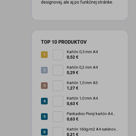
designovej, ale aj po funkčnej stránke.
TOP 10 PRODUKTOV
Kartón 0,5 mm A4
0,52 €
Kartón 0,2 mm A4
0,29 €
Kartón 1,0 mm A3
1,27 €
Kartón 1,0 mm A4
0,63 €
Pankadisc Pivný kartón A4
1mm 420g
0,63 €
Kartón 160g/m2 A4 saténový
biely povrch
0,21 €