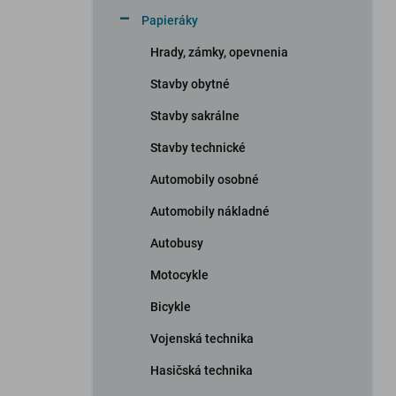
n
Papieráky
e
l
Hrady, zámky, opevnenia
Stavby obytné
Stavby sakrálne
Stavby technické
Automobily osobné
Automobily nákladné
Autobusy
Motocykle
Bicykle
Vojenská technika
Hasičská technika