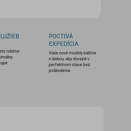
OPÝTAŤ SA
STRÁŽIŤ
SLUŽIEB
POCTIVÁ
EXPEDÍCIA
a
reto robíme
Vaše nové modely balíme
ximálny
s láskou, aby dorazili v
kupe.
perfektnom stave bez
poškodenia.
VIAC ZA MENEJ
PBIM-004
LEPDRU029