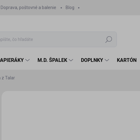
Doprava, poštovné a balenie
Blog
Hľadať
PAPIERÁKY
M.D. ŠPALEK
DOPLNKY
KARTÓN
 z Talar
Neohodnotené
Podrobnosti hodnotenia
ZNAČKA:
PAPIEROWY
7,
7,2
Jedn
SK
cena
MÔŽ