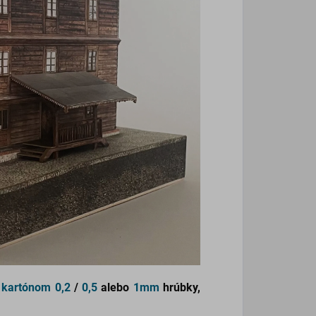
 kartónom
0,2
/
0,5
alebo
1mm
hrúbky,