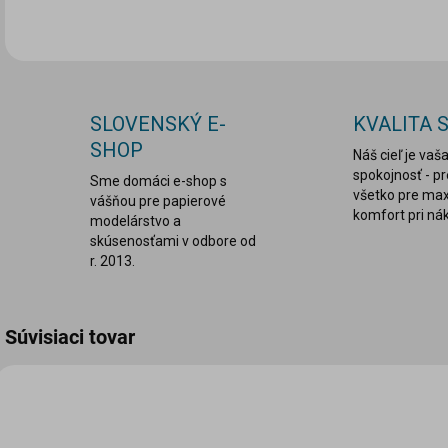
SLOVENSKÝ E-
KVALITA 
SHOP
Náš cieľ je vaš
spokojnosť - p
Sme domáci e-shop s
všetko pre ma
vášňou pre papierové
komfort pri ná
modelárstvo a
skúsenosťami v odbore od
r. 2013.
Súvisiaci tovar
VIAC ZA MENEJ
LEPDRU003
PBIM-00A