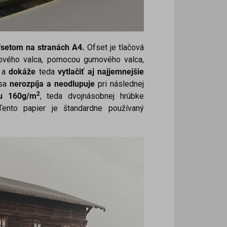
ofsetom na stranách A4.
Ofset je tlačová
ačového valca, pomocou gumového valca,
a a
dokáže
teda
vytlačiť aj najjemnejšie
sa
nerozpíja a neodlupuje
pri následnej
2
ou 160g/m
, teda dvojnásobnej hrúbke
 Tento papier je štandardne používaný