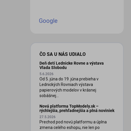
Google
ČO SA U NÁS UDIALO
Deň detí Lednicke Rovne a výstava
Vlada Slobodu
5.6.2026
Od 5. júna do 19. júna prebieha v
Lednických Rovniach výstava
papierových modelov v krásnej
sobášnej...
Nová platforma TopModely.sk –
rýchlejšia, prehľadnejšia a plná noviniek
27.5.2026
Prechod pod novú platformu a úplna
zmena celého eshopu, nie len po