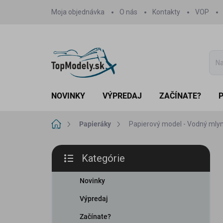
Prejsť
Moja objednávka
O nás
Kontakty
VOP
na
obsah
NOVINKY
VÝPREDAJ
ZAČÍNATE?
Domov
Papieráky
Papierový model - Vodný mlyn
B
Kategórie
o
Preskočiť
č
kategórie
n
Novinky
ý
Výpredaj
p
a
Začínate?