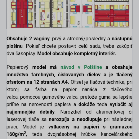
Obsahuje 2 vagóny
: prvý a stredný/posledný
a nástupnú
plošinu
. Pokiaľ chcete postaviť celú sadu, treba zakúpiť
dva časopisy.
Model obsahuje kompletný interiér.
Papierový
model má
návod v
Polštine
a obsahuje
množstvo farebných, číslovaných dielov a je tlačený
ofsetom na 12 stranách A4.
Ofset je tlačová technika, pri
ktorej sa farba na papier nanáša z tlačového
valca, pomocou gumového valca, pretože guma sa lepšie
priľne na nerovnosti papiera a
dokáže
teda
vytlačiť aj
najjemnejšie detaily
. Narozdiel od atramentovej či
laserovej tlače sa
nerozpíja a neodlupuje
pri následnej
práci. Model je
vytlačený na papieri s gramážou
2
160g/m
, teda dvojnásobnej hrúbke kancelárskeho