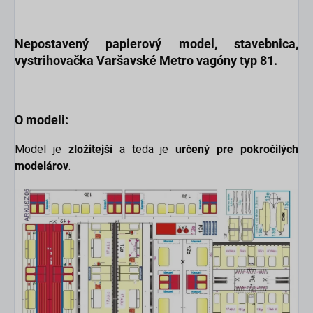
Nepostavený papierový model
, stavebnica,
vystrihovačka
Varšavské Metro vagóny typ 81.
O modeli:
Model je
zložitejší
a teda je
určený pre pokročilých
modelárov
.