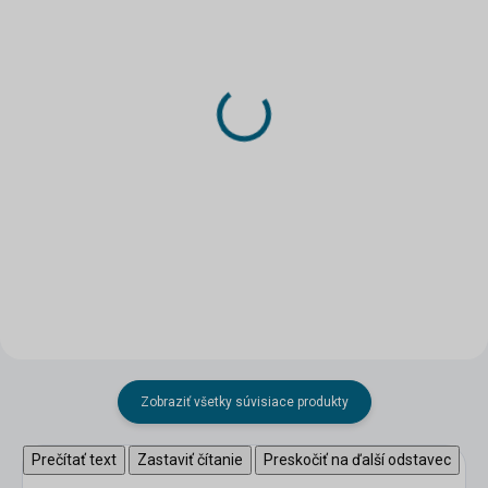
SKLADOM
SKLADOM
(>5 KS)
(1 KS)
DRUCHEMA Lepidlo -
Papierový model - F4U-
HERKULES 130g
5NL Corsair & P-47D
Thunderbolt
3,45 €
6,70 €
Do košíka
Do košíka
Zobraziť všetky súvisiace produkty
Prečítať text
Zastaviť čítanie
Preskočiť na ďalší odstavec