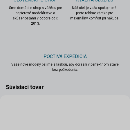
Sme domáci e-shop s vášňou pre
Náš cieľ je vaša spokojnosť -
papierové modelárstvo a
preto robíme všetko pre
skúsenosťami v odbore od r.
maximálny komfort pri nákupe.
2013.
POCTIVÁ EXPEDÍCIA
Vaše nové modely balíme s láskou, aby dorazili v perfektnom stave
bez poškodenia.
Súvisiaci tovar
VIAC ZA MENEJ