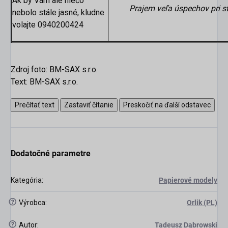
Ak by Vám ale niečo
Prajem veľa úspechov pri s
nebolo stále jasné, kludne
volajte 0940200424
Zdroj foto: BM-SAX s.r.o.
Text: BM-SAX s.r.o.
Prečítať text
Zastaviť čítanie
Preskočiť na ďalší odstavec
scount
Dodatočné parametre
Kategória
:
Papierové modely
?
Výrobca
:
Orlik (PL)
?
Autor
:
Tadeusz Dąbrowski