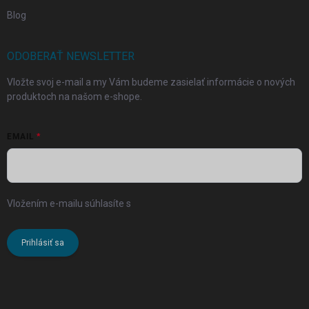
Blog
ODOBERAŤ NEWSLETTER
Vložte svoj e-mail a my Vám budeme zasielať informácie o nových
produktoch na našom e-shope.
EMAIL
Vložením e-mailu súhlasíte s
podmienkami ochrany osobných
údajov
Prihlásiť sa