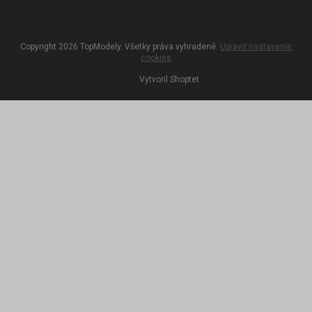
Copyright 2026
TopModely
. Všetky práva vyhradené.
Upraviť nastavenie
cookies
Vytvoril Shoptet