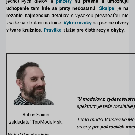
jednotlivých dielov a
pinzety
sú presné a umožňujú
uchopenie tam kde sa prsty nedostanú.
Skalpel
je
na
rezanie najmenších detailov
s vysokou presnosťou, nie
všade sa dostanú nožnice.
Vykružováky
na presné
otvory
v tvare kružnice.
Pravítka
slúžia
pre čisté rezy a ohyby.
"
U modelov z vydavateľstv
spektrum je teda rozsiahle
Bohuš Saxun
Tento model Varšavské Met
zakladateľ TopModely.sk.
určený
pre pokročilích mod