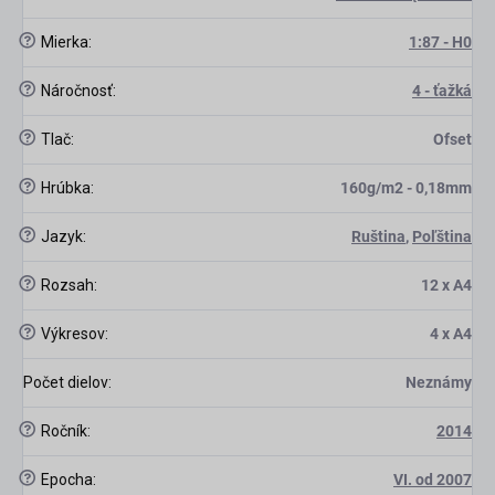
?
Mierka
:
1:87 - H0
?
Náročnosť
:
4 - ťažká
?
Tlač
:
Ofset
?
Hrúbka
:
160g/m2 - 0,18mm
?
Jazyk
:
Ruština
,
Poľština
?
Rozsah
:
12 x A4
?
Výkresov
:
4 x A4
Počet dielov
:
Neznámy
?
Ročník
:
2014
?
Epocha
:
VI. od 2007