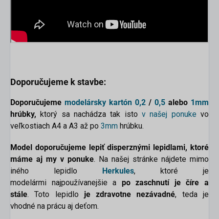
Doporučujeme k stavbe:
Doporučujeme
modelársky kartón
0,2
/
0,5
alebo
1mm
hrúbky,
ktorý sa nachádza tak isto
v našej ponuke
vo
veľkostiach A4 a A3 až po
3mm
hrúbku.
Model doporučujeme lepiť disperznými lepidlami, ktoré
máme aj my v ponuke
. Na našej stránke nájdete mimo
iného lepidlo
Herkules
, ktoré je
modelármi najpoužívanejšie a
po zaschnutí je číre a
stále
. Toto lepidlo
je zdravotne nezávadné
, teda je
vhodné na prácu aj deťom.