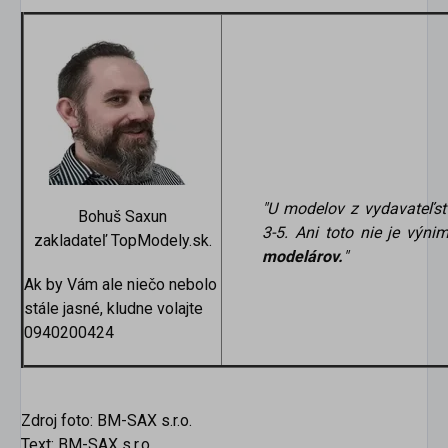
"U modelov z vydavateľst
Bohuš Saxun
3-5. Ani toto nie je výni
zakladateľ TopModely.sk.
modelárov.
"
Ak by Vám ale niečo nebolo
stále jasné, kludne volajte
0940200424
Zdroj foto: BM-SAX s.r.o.
Text: BM-SAX s.r.o.