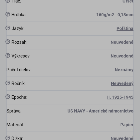
?
Tlač
:
Ofset
?
Hrúbka
:
160g/m2 - 0,18mm
?
Jazyk
:
Poľština
scount
?
Rozsah
:
Neuvedené
?
Výkresov
:
Neuvedené
Počet dielov
:
Neznámy
?
Ročník
:
Neuvedený
?
Epocha
:
II. 1925-1945
Správa
:
US NAVY - Americké námorníctvo
Materiál
:
Papier
?
Dĺžka
:
Neuvedené