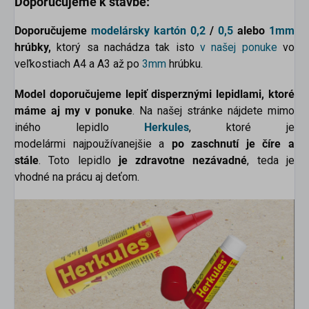
Doporučujeme k stavbe:
Doporučujeme
modelársky kartón
0,2
/
0,5
alebo
1mm
hrúbky,
ktorý sa nachádza tak isto
v našej ponuke
vo
veľkostiach A4 a A3 až po
3mm
hrúbku.
Model doporučujeme lepiť disperznými lepidlami, ktoré
máme aj my v ponuke
. Na našej stránke nájdete mimo
iného lepidlo
Herkules
, ktoré je
modelármi najpoužívanejšie a
po zaschnutí je číre a
stále
. Toto lepidlo
je zdravotne nezávadné
, teda je
vhodné na prácu aj deťom.