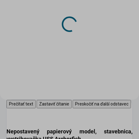
SKLADOM
SKLADOM
(>5 KS)
(2 KS)
DRUCHEMA Lepidlo -
DRUCHEMA Lepidlo -
HERKULES 130g
Tenyl 75g
3,45 €
2,20 €
Do košíka
Do košíka
Univerzálne pevnostné lepidlo
pre domácnosť.
Prečítať text
Zastaviť čítanie
Preskočiť na ďalší odstavec
Nepostavený papierový model
, stavebnica,
vystrihovačka USS Archerfish.