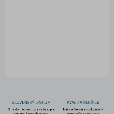
5 - 9 ks = zľava 5 %
12,35 €
/ ks
10 a viac ks = zľava 10 %
11,70 €
/ ks
Ušetríte
0 €
−
+
Pridať do košíka
DETAILNÉ INFORMÁCIE
OPÝTAŤ SA
STRÁŽIŤ
SLOVENSKÝ E-SHOP
KVALITA SLUŽIEB
Sme domáci e-shop s vášňou pre
Náš cieľ je vaša spokojnosť -