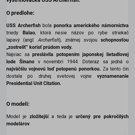
O predlohe:
USS Archerfish
bola
ponorka amerického námorníctva
triedy
Balao
, ktorá nesie názov po rybe striekač
lapavý (angl.
Archerfish
), známej svojou
schopnosťou
„zostreliť“ korisť prúdom vody.
Najviac sa
preslávila potopením japonskej lietadlovej
lode Šinano
v novembri 1944. Doteraz sa jedná o
najväčšiu vojnovú loď potopenú ponorkou.
Za tento čin
dostala po druhej svetovej vojne
vyznamenanie
Presidential Unit Citation.
O modeli:
Model je
zložitejší
a teda je
určený pre pokročilých
modelárov
.