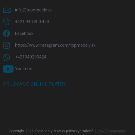
info
@
topmodely.sk
+421 940 200 424
Facebook
https://www.instagram.com/topmodely.sk
+421940200424
YouTube
PRIJÍMAME ONLINE PLATBY
Copyright 2026
TopModely
. Všetky práva vyhradené.
Upraviť nastavenie