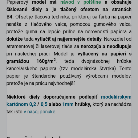
Papierový
model má
návod v polštine
a obsahuje
číslované diely
a je tlačený ofsetom na stranách
B4.
Ofset je tlačová technika, pri ktorej sa farba na papier
nanáša z tlačového valca, pomocou gumového valca,
pretože guma sa lepšie priľne na nerovnosti papiera a
dokáže
teda
vytlačiť aj najjemnejšie detaily
. Narozdiel od
atramentovej či laserovej tlače sa
nerozpíja a neodlupuje
pri následnej práci. Model je
vytlačený na papieri s
2
gramážou 160g/m
, teda dvojnásobnej hrúbke
kancelárskeho papiera (tzv. modelárska štvrťka). Tento
papier je štandardne používaný výrobcami modelov,
pretože je na prácu najvhodnejší.
Niektoré diely doporučujeme podlepiť
modelárskym
kartónom
0,2
/
0,5
alebo
1mm
hrúbky,
ktorý sa nachádza
tak isto
v našej ponuke
.