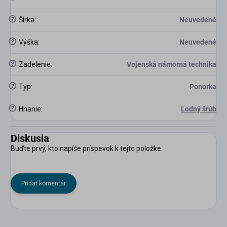
?
Šírka
:
Neuvedené
?
Výška
:
Neuvedené
?
Zadelenie
:
Vojenská námorná technika
?
Typ
:
Ponorka
?
Hnanie
:
Lodný šrúb
Diskusia
Buďte prvý, kto napíše príspevok k tejto položke.
Pridať komentár