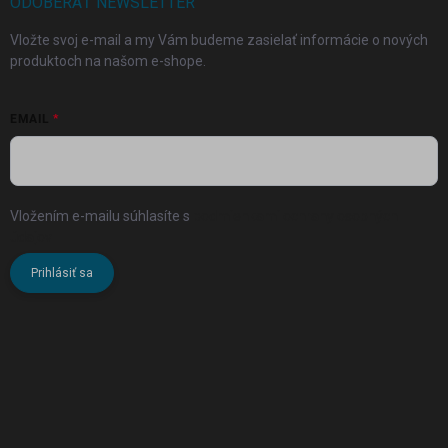
ODOBERAŤ NEWSLETTER
Vložte svoj e-mail a my Vám budeme zasielať informácie o nových
produktoch na našom e-shope.
EMAIL
Vložením e-mailu súhlasíte s
podmienkami ochrany osobných
údajov
Prihlásiť sa