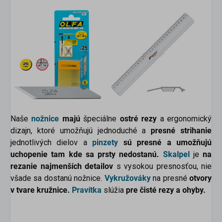
Naše
nožnice
majú
špeciálne
ostré rezy
a ergonomický
dizajn, ktoré umožňujú jednoduché a
presné strihanie
jednotlivých dielov a
pinzety
sú presné a umožňujú
uchopenie tam kde sa prsty nedostanú.
Skalpel
je
na
rezanie najmenších detailov
s vysokou presnosťou, nie
všade sa dostanú nožnice.
Vykružováky
na presné
otvory
v tvare kružnice.
Pravítka
slúžia
pre čisté rezy a ohyby.