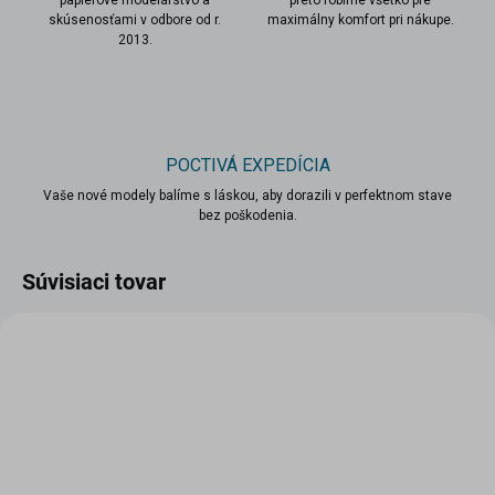
papierové modelárstvo a
preto robíme všetko pre
skúsenosťami v odbore od r.
maximálny komfort pri nákupe.
2013.
POCTIVÁ EXPEDÍCIA
Vaše nové modely balíme s láskou, aby dorazili v perfektnom stave
bez poškodenia.
Súvisiaci tovar
VIAC ZA MENEJ
VIAC ZA MENEJ