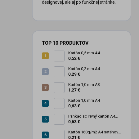
designovej, ale aj po funkčnej stránke.
TOP 10 PRODUKTOV
Kartón 0,5 mm A4
0,52 €
Kartón 0,2 mm A4
0,29 €
Kartón 1,0 mm A3
1,27 €
Kartón 1,0 mm A4
0,63 €
Pankadisc Pivný kartón A4
1mm 420g
0,63 €
Kartón 160g/m2 A4 saténový
biely povrch
0,21 €