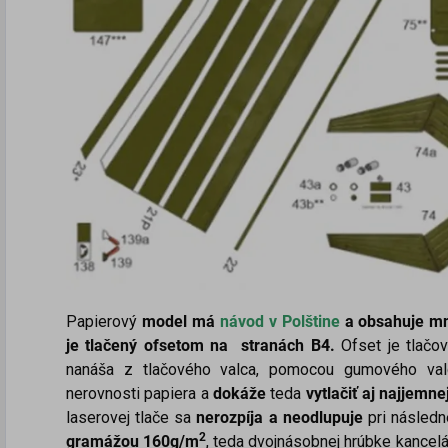
Papierový
model má
návod v
Polštine
a obsahuje mno
je tlačený ofsetom na stranách B4.
Ofset je tlačov
nanáša z tlačového valca, pomocou gumového valc
nerovnosti papiera a
dokáže
teda
vytlačiť aj najjemnej
laserovej tlače sa
nerozpíja a neodlupuje
pri následn
2
gramážou 160g/m
, teda dvojnásobnej hrúbke kancelá