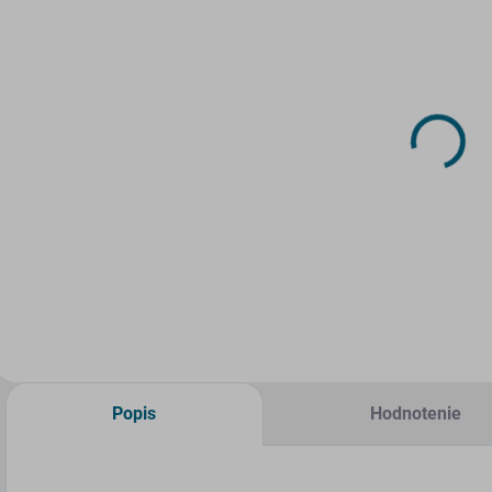
SKLADOM
SKLADOM
(>5 KS)
(2 KS)
DRUCHEMA
Papierový
Lepidlo -
model - Ford
HERKULES 30g
Ranger XRT -
Vojenská
1,90 €
1,99 €
polícia PL
Do košíka
Do košíka
Popis
Hodnotenie