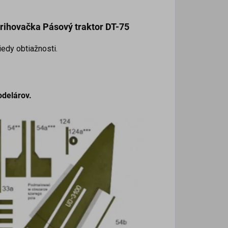
strihovačka
Pásový traktor DT-75
iedy obtiažnosti.
odelárov.