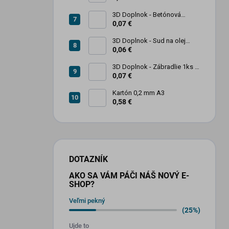
3D Doplnok - Betónová
zábrana 1ks
0,07 €
3D Doplnok - Sud na olej
kovový 250L - 1ks
0,06 €
3D Doplnok - Zábradlie 1ks +
stojan 2ks
0,07 €
Kartón 0,2 mm A3
0,58 €
DOTAZNÍK
AKO SA VÁM PÁČI NÁŠ NOVÝ E-
SHOP?
Veľmi pekný
(25%)
Ujde to