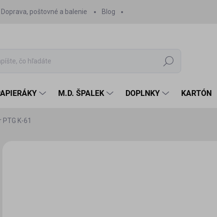
Doprava, poštovné a balenie
Blog
Hľadať
PAPIERÁKY
M.D. ŠPALEK
DOPLNKY
KARTÓN
r PTG K-61
Neohodnotené
Podrobnosti hodnotenia
20
19,
Jedn
SK
cena
MÔŽ