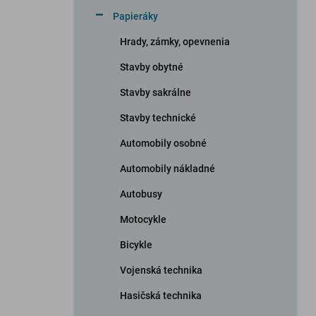
n
Papieráky
e
l
Hrady, zámky, opevnenia
Stavby obytné
Stavby sakrálne
Stavby technické
Automobily osobné
Automobily nákladné
Autobusy
Motocykle
Bicykle
Vojenská technika
Hasičská technika