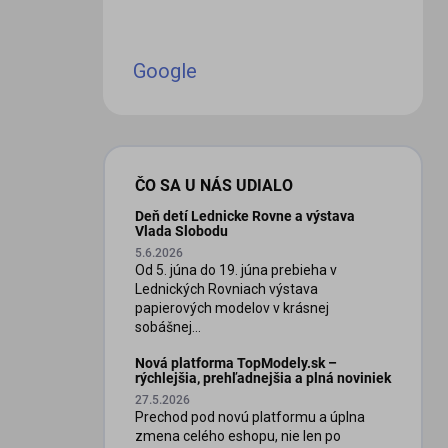
Google
ČO SA U NÁS UDIALO
Deň detí Lednicke Rovne a výstava
Vlada Slobodu
5.6.2026
Od 5. júna do 19. júna prebieha v
Lednických Rovniach výstava
papierových modelov v krásnej
sobášnej...
Nová platforma TopModely.sk –
rýchlejšia, prehľadnejšia a plná noviniek
27.5.2026
Prechod pod novú platformu a úplna
zmena celého eshopu, nie len po