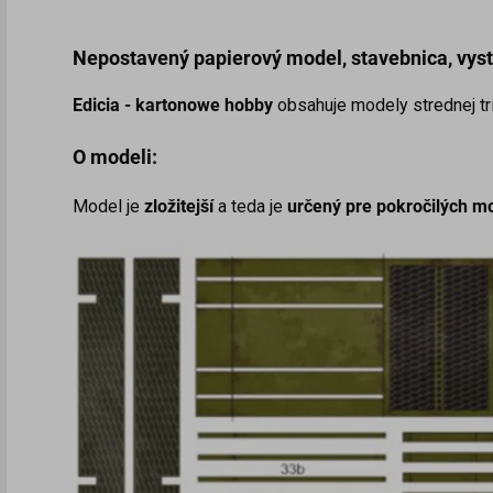
Nepostavený papierový model
, stavebnica, vy
Edicia - kartonowe hobby
obsahuje modely strednej tr
O modeli:
Model je
zložitejší
a teda je
určený pre pokročilých m