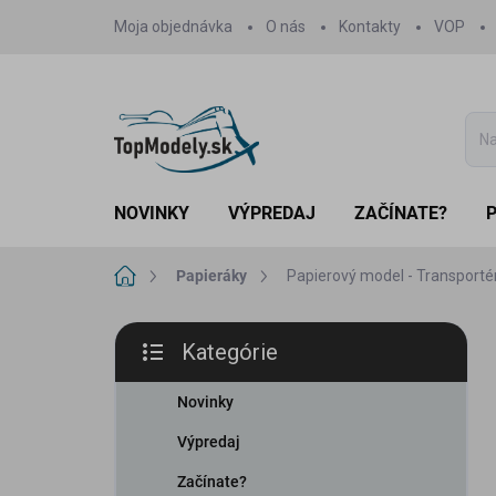
Prejsť
Moja objednávka
O nás
Kontakty
VOP
na
obsah
NOVINKY
VÝPREDAJ
ZAČÍNATE?
Domov
Papieráky
Papierový model - Transporté
B
Kategórie
o
Preskočiť
č
kategórie
n
Novinky
ý
Výpredaj
p
a
Začínate?