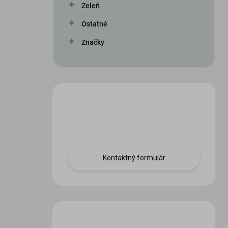
Zeleň
Ostatné
Značky
Máte otázku?
Obráťte sa na nás.
Kontaktný formulár