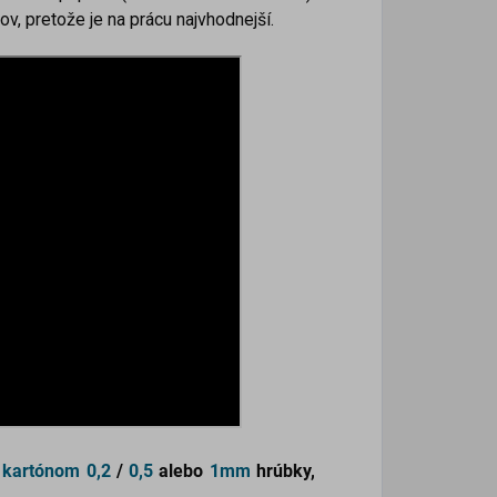
v, pretože je na prácu najvhodnejší.
 kartónom
0,2
/
0,5
alebo
1mm
hrúbky,