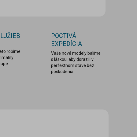
OPÝTAŤ SA
STRÁŽIŤ
SLUŽIEB
POCTIVÁ
EXPEDÍCIA
a
reto robíme
Vaše nové modely balíme
ximálny
s láskou, aby dorazili v
kupe.
perfektnom stave bez
poškodenia.