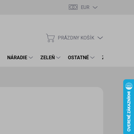
EUR
PRÁZDNY KOŠÍK
NÁKUPNÝ
KOŠÍK
NÁRADIE
ZELEŇ
OSTATNÉ
ZNAČKY
,43 €
46 € bez DPH
otková
LADOM
(1 KS)
:
EME DORUČIŤ