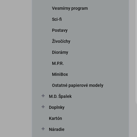
Vesmírny program
Sci-fi
Postavy
Živočíchy
Diorámy
iscount
M.P.R.
MiniBox
Ostatné papierové modely
M.D. Špalek
Doplnky
Kartón
Náradie