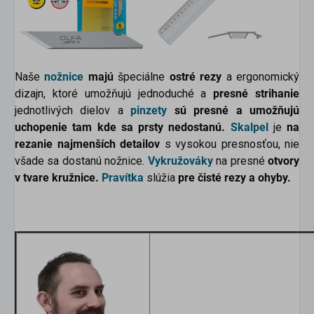
Naše
nožnice
majú
špeciálne
ostré rezy
a ergonomický
dizajn, ktoré umožňujú jednoduché a
presné strihanie
jednotlivých dielov a
pinzety
sú presné a umožňujú
uchopenie tam kde sa prsty nedostanú.
Skalpel
je
na
rezanie najmenších detailov
s vysokou presnosťou, nie
všade sa dostanú nožnice.
Vykružováky
na presné
otvory
v tvare kružnice.
Pravítka
slúžia
pre čisté rezy a ohyby.