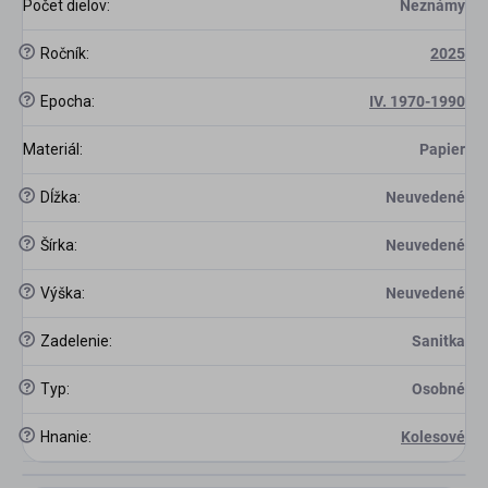
Počet dielov
:
Neznámy
?
Ročník
:
2025
?
Epocha
:
IV. 1970-1990
Materiál
:
Papier
?
Dĺžka
:
Neuvedené
?
Šírka
:
Neuvedené
?
Výška
:
Neuvedené
?
Zadelenie
:
Sanitka
?
Typ
:
Osobné
?
Hnanie
:
Kolesové