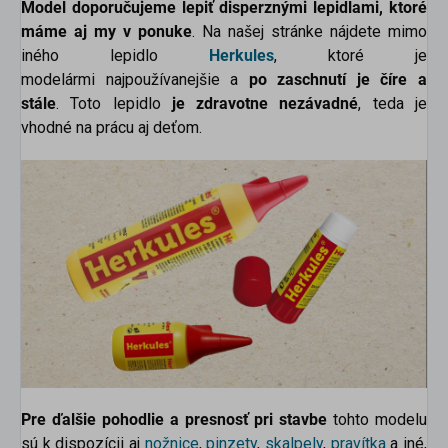
Model doporučujeme lepiť disperznými lepidlami, ktoré
máme aj my v ponuke
. Na našej stránke nájdete mimo
iného lepidlo
Herkules
, ktoré je
modelármi najpoužívanejšie a
po zaschnutí je číre a
stále
. Toto lepidlo
je zdravotne nezávadné
, teda je
vhodné na prácu aj deťom.
Pre ďalšie pohodlie a presnosť pri stavbe
tohto modelu
sú k dispozícii aj
nožnice
,
pinzety
,
skalpely
,
pravítka
a iné,