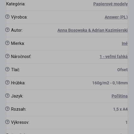
Kategória
:
Papierové modely
?
Výrobca
:
Answer (PL)
?
Autor
:
Anna Bosowska & Adrian Kazimierski
?
Mierka
:
Iné
?
Náročnosť
:
1 - veľmi ľahká
scount
?
Tlač
:
Ofset
?
Hrúbka
:
160g/m2 - 0,18mm
?
Jazyk
:
Poľština
?
Rozsah
:
1,5 x A4
?
Výkresov
:
1