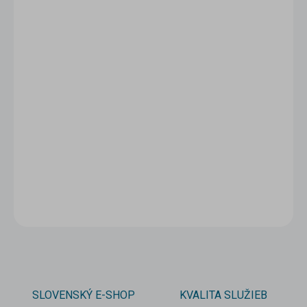
1 - 4 ks
1,99 €
/ ks
5 - 9 ks = zľava 5 %
1,89 €
/ ks
10 a viac ks = zľava 10 %
1,79 €
/ ks
Ušetríte
0 €
−
+
Pridať do košíka
DETAILNÉ INFORMÁCIE
OPÝTAŤ SA
STRÁŽIŤ
SLOVENSKÝ E-SHOP
KVALITA SLUŽIEB