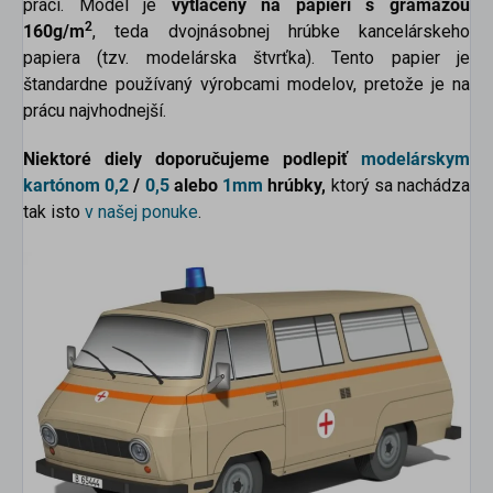
práci. Model je
vytlačený na papieri s gramážou
2
160g/m
, teda dvojnásobnej hrúbke kancelárskeho
papiera (tzv. modelárska štvrťka). Tento papier je
štandardne používaný výrobcami modelov, pretože je na
prácu najvhodnejší.
Niektoré diely doporučujeme podlepiť
modelárskym
kartónom
0,2
/
0,5
alebo
1mm
hrúbky,
ktorý sa nachádza
tak isto
v našej ponuke
.