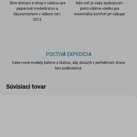
Sme domáci e-shop s vášňou pre
Náš cieľ je vaša spokojnosť -
papierové modelárstvo a
preto robíme všetko pre
skúsenosťami v odbore od r.
maximálny komfort pri nákupe.
2013.
POCTIVÁ EXPEDÍCIA
Vaše nové modely balíme s láskou, aby dorazili v perfektnom stave
bez poškodenia.
Súvisiaci tovar