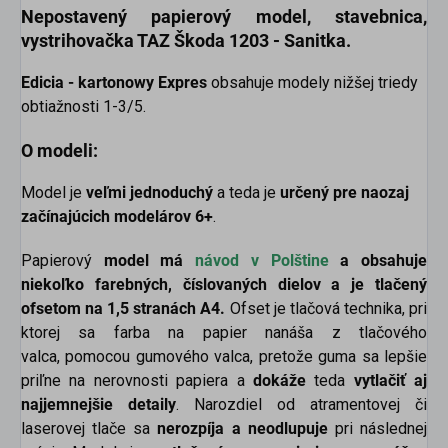
Nepostavený papierový model
, stavebnica,
vystrihovačka
TAZ Škoda 1203 - Sanitka.
Edicia - kartonowy Expres
obsahuje modely nižšej triedy
obtiažnosti 1-3/5.
O modeli:
Model je
veľmi jednoduchý
a teda je
určený pre naozaj
začínajúcich modelárov 6+
.
Papierový
model má
návod v
Polštine
a obsahuje
niekoľko farebných, číslovaných dielov a je tlačený
ofsetom na 1,5 stranách A4.
Ofset je tlačová technika, pri
ktorej sa farba na papier nanáša z tlačového
valca, pomocou gumového valca, pretože guma sa lepšie
priľne na nerovnosti papiera a
dokáže
teda
vytlačiť aj
najjemnejšie detaily
. Narozdiel od atramentovej či
laserovej tlače sa
nerozpíja a neodlupuje
pri následnej