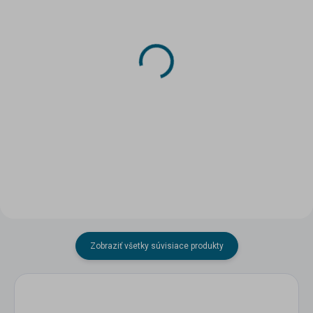
SKLADOM
SKLADOM
(5 KS)
(1 KS)
Papierový model - TAZ
Papierový model -
Škoda 1203 - Požiarna
Mercedes Sprinter -
Ochrana ČSSR
Požiarnici
1,99 €
1,99 €
Do košíka
Do košíka
Zobraziť všetky súvisiace produkty