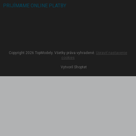
PRIJÍMAME ONLINE PLATBY
Copyright 2026
TopModely
. Všetky práva vyhradené.
Upraviť nastavenie
cookies
Vytvoril Shoptet