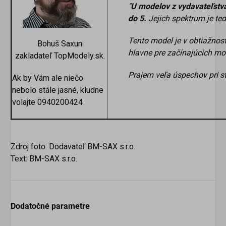
"
U modelov z vydavateľstv
do 5.
Jejich spektrum je te
Tento model je v obtiažnost
Bohuš Saxun
hlavne pre začínajúcich mo
zakladateľ TopModely.sk.
Prajem veľa úspechov pri s
Ak by Vám ale niečo
nebolo stále jasné, kludne
volajte 0940200424
Zdroj foto: Dodavateľ BM-SAX s.r.o.
Text: BM-SAX s.r.o.
Dodatočné parametre