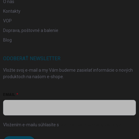
O nás
Kontakty
VOP
Doprava, poštovné a balenie
Blog
ODOBERAŤ NEWSLETTER
Vložte svoj e-mail a my Vám budeme zasielať informácie o nových
produktoch na našom e-shope.
EMAIL
Vložením e-mailu súhlasíte s
podmienkami ochrany osobných
údajov