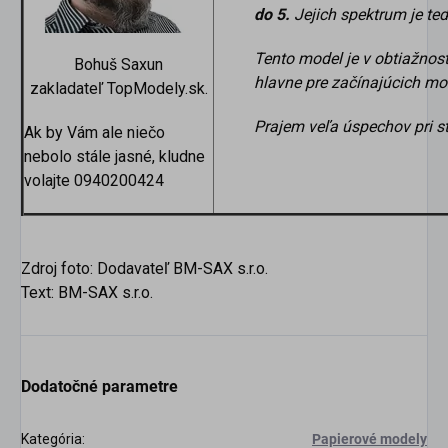
do 5.
Jejich spektrum je te
Tento model je v obtiažnost
Bohuš Saxun
hlavne pre začínajúcich mo
zakladateľ TopModely.sk.
Prajem veľa úspechov pri s
Ak by Vám ale niečo
nebolo stále jasné, kludne
volajte 0940200424
Zdroj foto: Dodavateľ BM-SAX s.r.o.
Text: BM-SAX s.r.o.
Dodatočné parametre
Kategória
:
Papierové modely