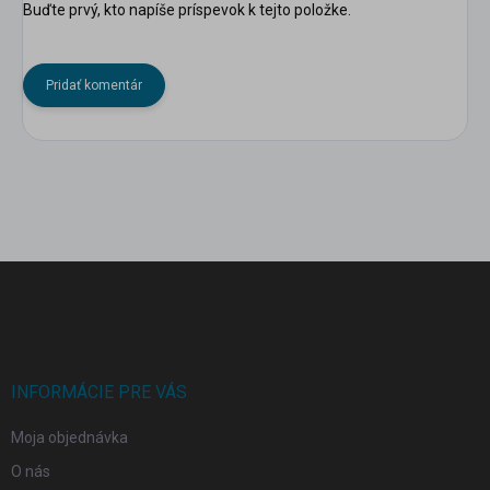
Buďte prvý, kto napíše príspevok k tejto položke.
Pridať komentár
Z
á
p
ä
t
i
INFORMÁCIE PRE VÁS
e
Moja objednávka
O nás