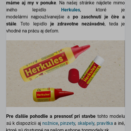
máme aj my v ponuke
. Na našej stránke nájdete mimo
iného lepidlo
Herkules
, ktoré je
modelármi najpoužívanejšie a
po zaschnutí je číre a
stále
. Toto lepidlo
je zdravotne nezávadné
, teda je
vhodné na prácu aj deťom.
Pre ďalšie pohodlie a presnosť pri stavbe
tohto modelu
sú k dispozícii aj
nožnice
,
pinzety
,
skalpely
,
pravítka
a iné,
ktoré sú dostupné na našom eshope topmodely.sk.