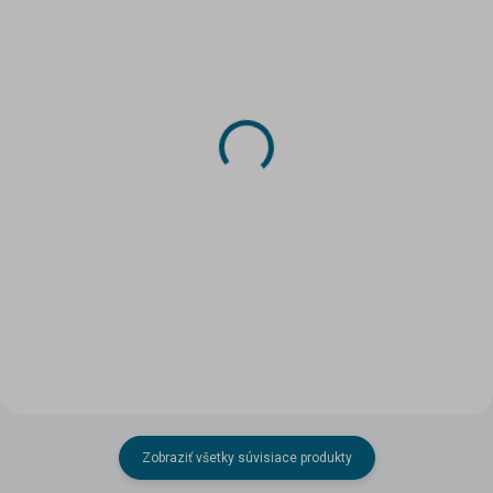
SKLADOM
SKLADOM
(>5 KS)
(2 KS)
DRUCHEMA Lepidlo -
Papierový model -
HERKULES 130g
Americké expedičné
lietadlo Douglas DWC
3,45 €
15,25 €
Do košíka
Do košíka
Zobraziť všetky súvisiace produkty