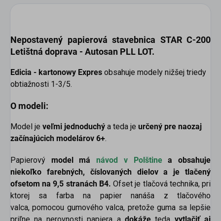
Nepostavený papierová
stavebnica
STAR C-200
Letištná doprava - Autosan PLL LOT.
Edicia - kartonowy Expres
obsahuje modely nižšej triedy
obtiažnosti 1-3/5.
O modeli:
Model je
veľmi jednoduchý
a teda je
určený pre naozaj
začínajúcich modelárov 6+
.
Papierový
model má
návod v
Polštine
a obsahuje
niekoľko farebných, číslovaných dielov a je tlačený
ofsetom na 9,5 stranách B4.
Ofset je tlačová technika, pri
ktorej sa farba na papier nanáša z tlačového
valca, pomocou gumového valca, pretože guma sa lepšie
priľne na nerovnosti papiera a
dokáže
teda
vytlačiť aj