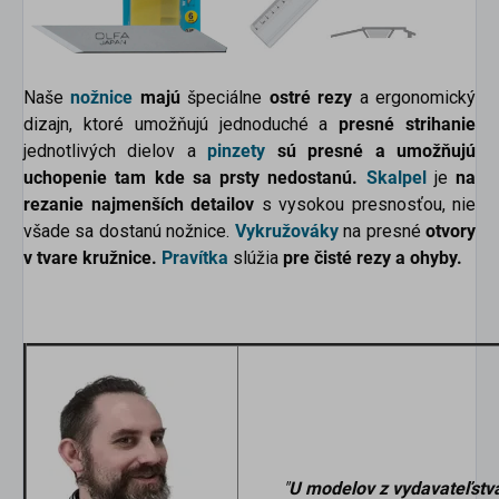
Naše
nožnice
majú
špeciálne
ostré rezy
a ergonomický
dizajn, ktoré umožňujú jednoduché a
presné strihanie
jednotlivých dielov a
pinzety
sú presné a umožňujú
uchopenie tam kde sa prsty nedostanú.
Skalpel
je
na
rezanie najmenších detailov
s vysokou presnosťou, nie
všade sa dostanú nožnice.
Vykružováky
na presné
otvory
v tvare kružnice.
Pravítka
slúžia
pre čisté rezy a ohyby.
"
U modelov z vydavateľstv