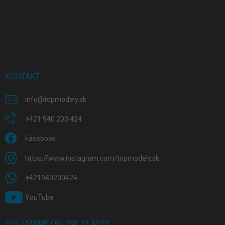
KONTAKT
info
@
topmodely.sk
+421 940 200 424
Facebook
https://www.instagram.com/topmodely.sk
+421940200424
YouTube
PRIJÍMAME ONLINE PLATBY