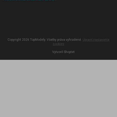
Copyright 2026
TopModely
. Všetky práva vyhradené.
Upraviť nastavenie
cookies
Vytvoril Shoptet