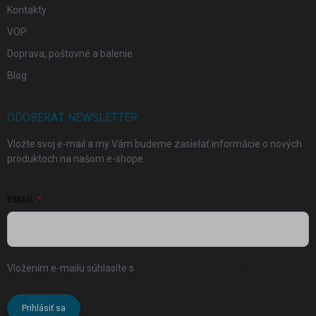
Kontakty
VOP
Doprava, poštovné a balenie
Blog
ODOBERAŤ NEWSLETTER
Vložte svoj e-mail a my Vám budeme zasielať informácie o nových
produktoch na našom e-shope.
EMAIL
Vložením e-mailu súhlasíte s
podmienkami ochrany osobných
údajov
Prihlásiť sa