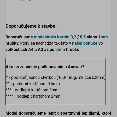
Doporučujeme k stavbe:
Doporučujeme
modelársky kartón
0,2
/
0,5
alebo
1mm
hrúbky,
ktorý sa nachádza tak isto
v našej ponuke
vo
veľkostiach
A4 a A3 až po
3mm
hrúbku
.
Ako na značenie podlepovania u Answer?
*
- podlepiť jednou štvrťkou (160-180g/m2 cca 0,2mm)
**
- podlepiť kartónom 0,5mm
***
- podlepiť kartónom 1mm
****
- podlepiť kartónom 2mm
Model doporučujeme lepiť disperznými lepidlami, ktoré