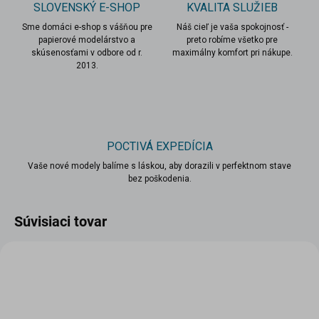
SLOVENSKÝ E-SHOP
KVALITA SLUŽIEB
Sme domáci e-shop s vášňou pre
Náš cieľ je vaša spokojnosť -
papierové modelárstvo a
preto robíme všetko pre
skúsenosťami v odbore od r.
maximálny komfort pri nákupe.
2013.
POCTIVÁ EXPEDÍCIA
Vaše nové modely balíme s láskou, aby dorazili v perfektnom stave
bez poškodenia.
Súvisiaci tovar
VIAC ZA MENEJ
NOVINKA