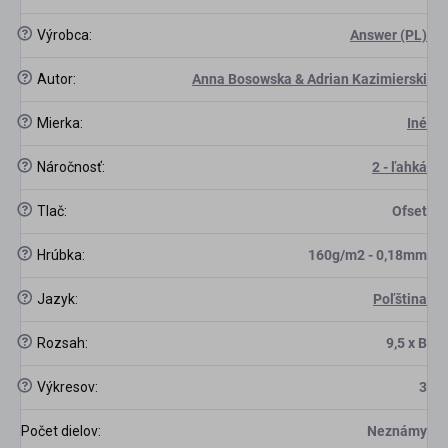
?
Výrobca
:
Answer (PL)
?
Autor
:
Anna Bosowska & Adrian Kazimierski
?
Mierka
:
Iné
?
Náročnosť
:
2 - ľahká
scount
?
Tlač
:
Ofset
?
Hrúbka
:
160g/m2 - 0,18mm
?
Jazyk
:
Poľština
?
Rozsah
:
9,5 x B
?
Výkresov
:
3
Počet dielov
:
Neznámy