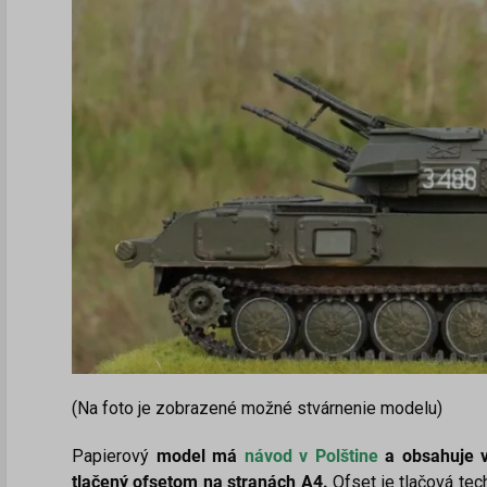
(Na foto je zobrazené možné stvárnenie modelu)
Papierový
model má
návod v
Polštine
a obsahuje ve
tlačený ofsetom na stranách A4
.
Ofset je tlačová tec