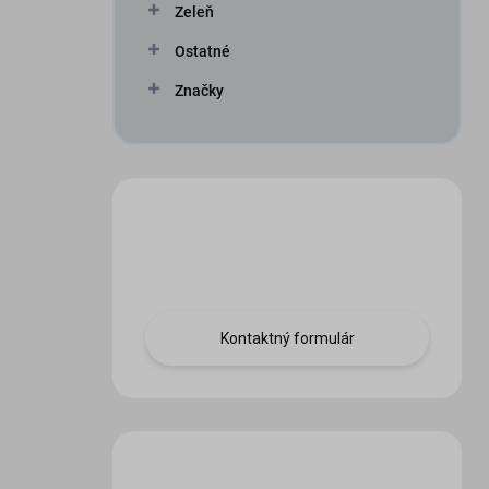
Zeleň
Ostatné
Značky
Máte otázku?
Obráťte sa na nás.
Kontaktný formulár