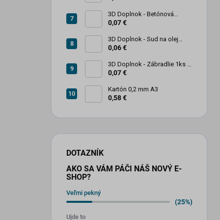
3D Doplnok - Betónová
zábrana 1ks
0,07 €
3D Doplnok - Sud na olej
kovový 250L - 1ks
0,06 €
3D Doplnok - Zábradlie 1ks +
stojan 2ks
0,07 €
Kartón 0,2 mm A3
0,58 €
DOTAZNÍK
AKO SA VÁM PÁČI NÁŠ NOVÝ E-
SHOP?
Veľmi pekný
(25%)
Ujde to