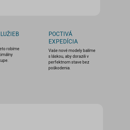
OPÝTAŤ SA
STRÁŽIŤ
SLUŽIEB
POCTIVÁ
EXPEDÍCIA
a
reto robíme
Vaše nové modely balíme
ximálny
s láskou, aby dorazili v
kupe.
perfektnom stave bez
poškodenia.
C ZA MENEJ
LEPDRU029