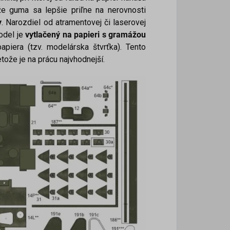
e guma sa lepšie priľne na nerovnosti
y
. Narozdiel od atramentovej či laserovej
odel je
vytlačený na papieri s gramážou
apiera (tzv. modelárska štvrťka). Tento
ože je na prácu najvhodnejší.