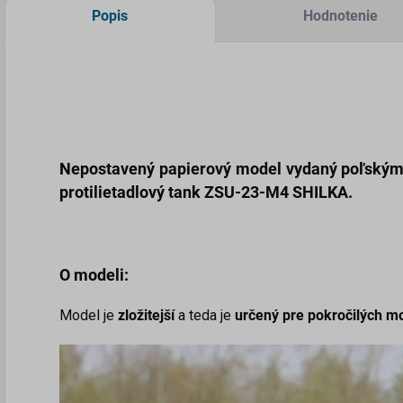
Popis
Hodnotenie
Nepostavený papierový model vydaný poľským
protilietadlový tank ZSU-23-M4 SHILKA
.
O modeli:
Model je
zložitejší
a teda je
určený pre pokročilých m