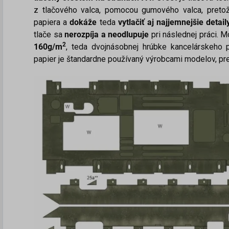
z tlačového valca, pomocou gumového valca, pretož
papiera a
dokáže
teda
vytlačiť aj najjemnejšie detail
tlače sa
nerozpíja a neodlupuje
pri následnej práci. M
2
160g/m
, teda dvojnásobnej hrúbke kancelárskeho p
papier je štandardne používaný výrobcami modelov, pret