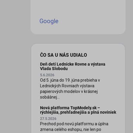
Google
ČO SA U NÁS UDIALO
Deň detí Lednicke Rovne a výstava
Vlada Slobodu
5.6.2026
Od 5. júna do 19. júna prebieha v
Lednických Rovniach výstava
papierových modelov v krásnej
sobášnej...
Nová platforma TopModely.sk –
rýchlejšia, prehľadnejšia a plná noviniek
27.5.2026
Prechod pod novú platformu a úplna
zmena celého eshopu, nie len po