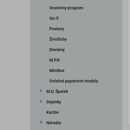
Vesmírny program
Sci-fi
Postavy
Živočíchy
Diorámy
iscount
M.P.R.
MiniBox
Ostatné papierové modely
M.D. Špalek
Doplnky
Kartón
Náradie