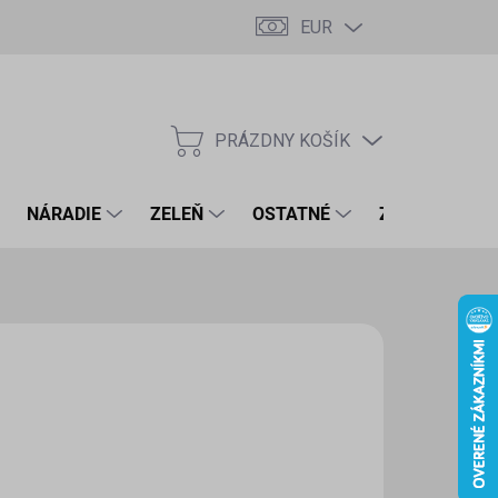
EUR
PRÁZDNY KOŠÍK
NÁKUPNÝ
KOŠÍK
NÁRADIE
ZELEŇ
OSTATNÉ
ZNAČKY
,75 €
29 € bez DPH
otková
LADOM
(1 KS)
:
EME DORUČIŤ