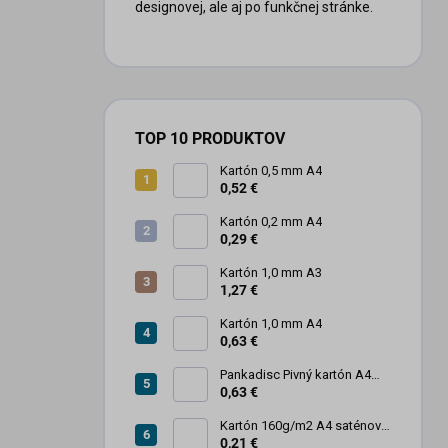
designovej, ale aj po funkčnej stránke.
TOP 10 PRODUKTOV
Kartón 0,5 mm A4
0,52 €
Kartón 0,2 mm A4
0,29 €
Kartón 1,0 mm A3
1,27 €
Kartón 1,0 mm A4
0,63 €
Pankadisc Pivný kartón A4
1mm 420g
0,63 €
Kartón 160g/m2 A4 saténový
biely povrch
0,21 €