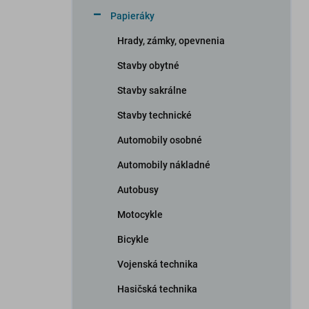
n
Papieráky
e
l
Hrady, zámky, opevnenia
Stavby obytné
Stavby sakrálne
Stavby technické
Automobily osobné
Automobily nákladné
Autobusy
Motocykle
Bicykle
Vojenská technika
Hasičská technika