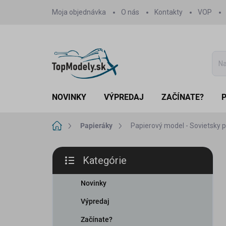
Prejsť
Moja objednávka
O nás
Kontakty
VOP
na
obsah
NOVINKY
VÝPREDAJ
ZAČÍNATE?
Domov
Papieráky
Papierový model - Sovietsky 
B
Kategórie
o
Preskočiť
č
kategórie
n
Novinky
ý
Výpredaj
p
a
Začínate?