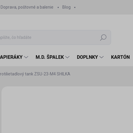
Doprava, poštovné a balenie
Blog
Hľadať
PAPIERÁKY
M.D. ŠPALEK
DOPLNKY
KARTÓN
protilietadlový tank ZSU-23-M4 SHILKA
Neohodnotené
Podrobnosti hodnotenia
30
29,
Jedn
SK
cena
MÔŽ