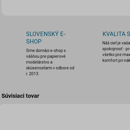
SLOVENSKÝ E-
KVALITA 
SHOP
Náš cieľ je vaš
spokojnosť - p
Sme domáci e-shop s
všetko pre ma
vášňou pre papierové
komfort pri ná
modelárstvo a
skúsenosťami v odbore od
r. 2013.
Súvisiaci tovar
VIAC ZA MENEJ
VIA
LEPDRU003
ANGR-0306