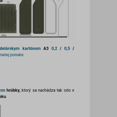
delárskym kartónom
A3
0,2
/
0,5
/
 našej ponuke
.
mm
hrúbky,
ktorý sa nachádza tak isto
v
bku
.