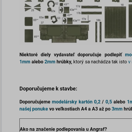
Niektoré diely vydavateľ doporučuje podlepiť
mo
1mm
alebo
2mm
hrúbky,
ktorý sa nachádza tak isto
v
Doporučujeme k stavbe:
Doporučujeme
modelársky kartón
0,2
/
0,5
alebo
1
našej ponuke
vo veľkostiach
A4 a A3 až po
3mm
hrú
Ako na značenie podlepovania u Angraf?