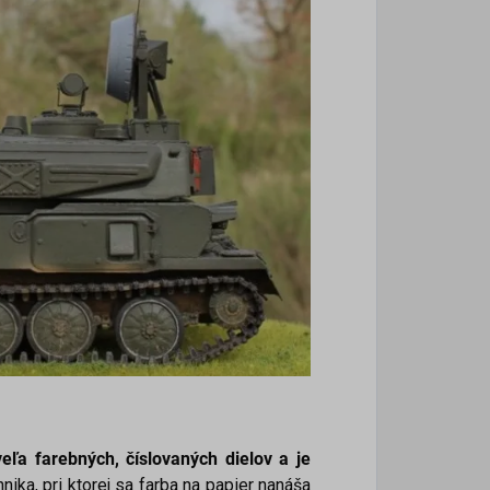
ľa farebných, číslovaných dielov a je
hnika, pri ktorej sa farba na papier nanáša