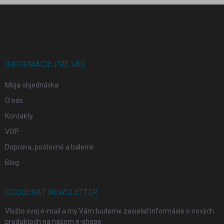
Z
á
p
ä
t
i
INFORMÁCIE PRE VÁS
e
Moja objednávka
O nás
Kontakty
VOP
Doprava, poštovné a balenie
Blog
ODOBERAŤ NEWSLETTER
Vložte svoj e-mail a my Vám budeme zasielať informácie o nových
produktoch na našom e-shope.