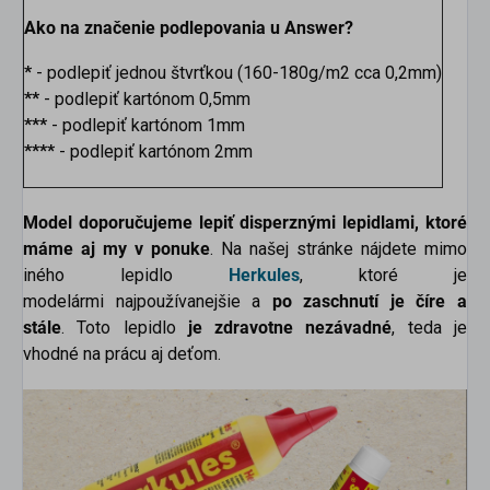
Ako na značenie podlepovania u Answer?
*
- podlepiť jednou štvrťkou (160-180g/m2 cca 0,2mm)
**
- podlepiť kartónom 0,5mm
***
- podlepiť kartónom 1mm
****
- podlepiť kartónom 2mm
Model doporučujeme lepiť disperznými lepidlami, ktoré
máme aj my v ponuke
. Na našej stránke nájdete mimo
iného lepidlo
Herkules
, ktoré je
modelármi najpoužívanejšie a
po zaschnutí je číre a
stále
. Toto lepidlo
je zdravotne nezávadné
, teda je
vhodné na prácu aj deťom.