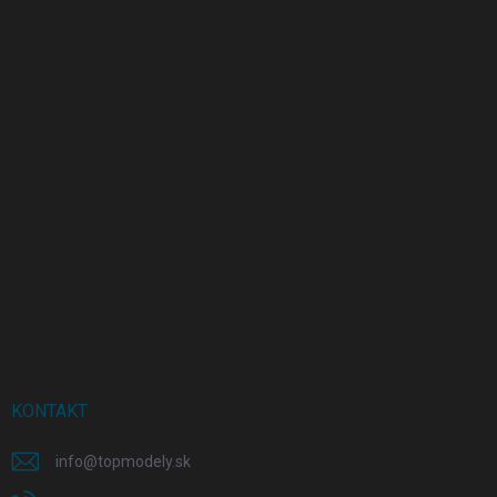
KONTAKT
info
@
topmodely.sk