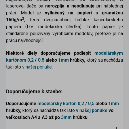
laserovej tlače sa
nerozpíja a neodlupuje
pri následnej
práci. Model je
vytlačený na papieri s gramážou
2
160g/m
, teda dvojnásobnej hrúbke kancelárskeho
papiera (tzv. modelárska štvrťka). Tento papier je
štandardne používaný výrobcami modelov, pretože je na
prácu najvhodnejší.
Niektoré diely doporučujeme podlepiť
modelárskym
kartónom
0,2
/
0,5
alebo
1mm
hrúbky,
ktorý sa nachádza
tak isto
v našej ponuke
.
Doporučujeme k stavbe:
Doporučujeme
modelársky kartón
0,2
/
0,5
alebo
1mm
hrúbky,
ktorý sa nachádza tak isto
v našej ponuke
vo
veľkostiach
A4 a A3 až po
3mm
hrúbku
.