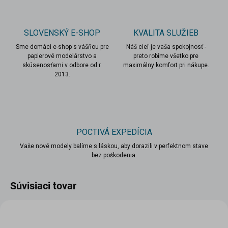
SLOVENSKÝ E-SHOP
KVALITA SLUŽIEB
Sme domáci e-shop s vášňou pre
Náš cieľ je vaša spokojnosť -
papierové modelárstvo a
preto robíme všetko pre
skúsenosťami v odbore od r.
maximálny komfort pri nákupe.
2013.
POCTIVÁ EXPEDÍCIA
Vaše nové modely balíme s láskou, aby dorazili v perfektnom stave
bez poškodenia.
Súvisiaci tovar
VIAC ZA MENEJ
VIAC ZA MENEJ