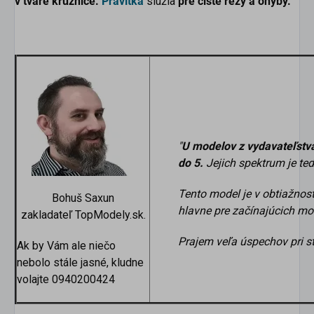
v tvare kružnice.
Pravítka
slúžia
pre čisté rezy a ohyby.
"
U modelov z vydavateľstv
do 5.
Jejich spektrum je te
Tento model je v obtiažnost
Bohuš Saxun
hlavne pre začínajúcich mo
zakladateľ TopModely.sk.
Prajem veľa úspechov pri s
Ak by Vám ale niečo
nebolo stále jasné, kludne
volajte 0940200424