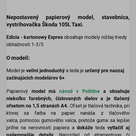
Nepostavený papierový model
, stavebnica,
vystrihovačka
Škoda 105L Taxi.
Edicia - kartonowy Expres
obsahuje modely nižšej triedy
obtiažnosti 1-3/5.
O modeli:
Model je
veľmi jednoduchý
a teda je
určený pre naozaj
začínajúcich modelárov 6+
.
Papierový
model má
návod v
Polštine
a obsahuje
niekoľko farebných, číslovaných dielov a je tlačený
ofsetom na 1,5 stranách A4.
Ofset je tlačová technika, pri
ktorej sa farba na papier nanáša z tlačového
valca, pomocou gumového valca, pretože guma sa lepšie
priľne na nerovnosti papiera a
dokáže
teda
vytlačiť aj
najjemnejšie detaily
. Narozdiel od atramentovej či