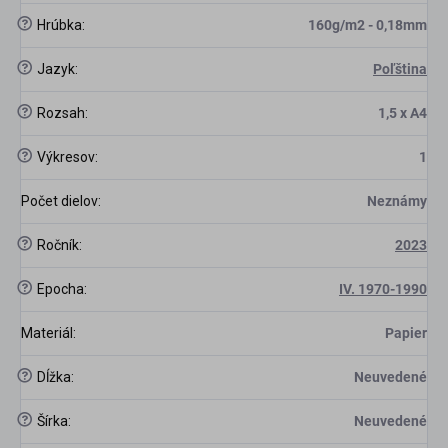
?
Hrúbka
:
160g/m2 - 0,18mm
scount
?
Jazyk
:
Poľština
?
Rozsah
:
1,5 x A4
?
Výkresov
:
1
Počet dielov
:
Neznámy
?
Ročník
:
2023
?
Epocha
:
IV. 1970-1990
Materiál
:
Papier
?
Dĺžka
:
Neuvedené
?
Šírka
:
Neuvedené