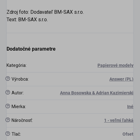
Zdroj foto: Dodavateľ BM-SAX s.r.o.
Text: BM-SAX s.r.o.
Dodatočné parametre
Kategória
:
Papierové modely
?
Výrobca
:
Answer (PL)
?
Autor
:
Anna Bosowska & Adrian Kazimierski
?
Mierka
:
Iné
?
Náročnosť
:
1 - veľmi ľahká
?
Tlač
:
Ofset