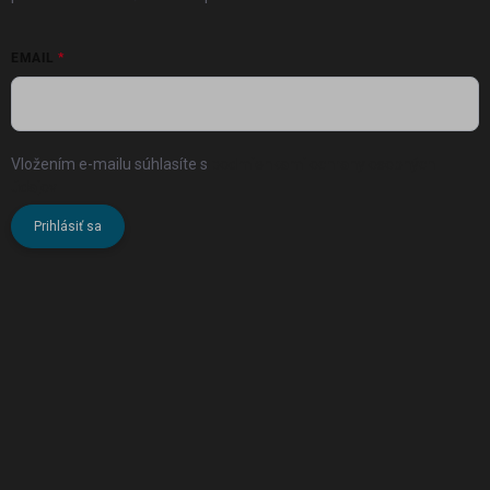
EMAIL
Vložením e-mailu súhlasíte s
podmienkami ochrany osobných
údajov
Prihlásiť sa