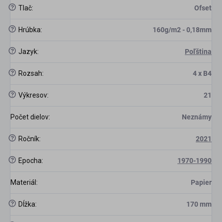
?
Tlač
:
Ofset
?
Hrúbka
:
160g/m2 - 0,18mm
?
Jazyk
:
Poľština
?
Rozsah
:
4 x B4
?
Výkresov
:
21
Počet dielov
:
Neznámy
?
Ročník
:
2021
?
Epocha
:
1970-1990
Materiál
:
Papier
?
Dĺžka
:
170 mm