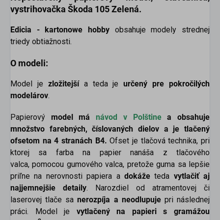
vystrihovačka
Škoda 105 Zelená.
Edicia - kartonowe hobby
obsahuje modely strednej
triedy obtiažnosti.
O modeli:
Model je
zložitejší
a teda je
určený pre pokročilých
modelárov
.
Papierový
model má
návod v
Polštine
a obsahuje
množstvo farebných, číslovaných dielov a je tlačený
ofsetom na 4 stranách B4.
Ofset je tlačová technika, pri
ktorej sa farba na papier nanáša z tlačového
valca, pomocou gumového valca, pretože guma sa lepšie
priľne na nerovnosti papiera a
dokáže
teda
vytlačiť aj
najjemnejšie detaily
. Narozdiel od atramentovej či
laserovej tlače sa
nerozpíja a neodlupuje
pri následnej
práci. Model je
vytlačený na papieri s gramážou