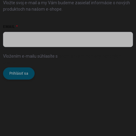
Vložte svoj e-mail a my Vám budeme zasielať informácie o nových
produktoch na našom e-shope.
EMAIL
Vložením e-mailu súhlasíte s
podmienkami ochrany osobných
údajov
Prihlásiť sa