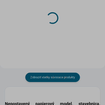
SKLADOM
SKLADOM
(3 KS)
(>5 KS)
Papierový model - Škoda
DRUCHEMA Lepidlo -
105 VB
HERKULES SUPER 60g
12,70 €
3,47 €
Do košíka
Do košíka
Zobraziť všetky súvisiace produkty
Nepostavený papierový model
, stavebnica,