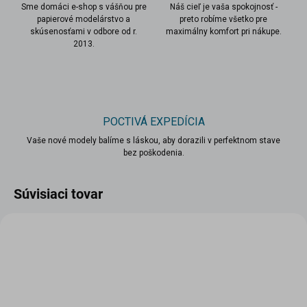
Sme domáci e-shop s vášňou pre
Náš cieľ je vaša spokojnosť -
papierové modelárstvo a
preto robíme všetko pre
skúsenosťami v odbore od r.
maximálny komfort pri nákupe.
2013.
POCTIVÁ EXPEDÍCIA
Vaše nové modely balíme s láskou, aby dorazili v perfektnom stave
bez poškodenia.
Súvisiaci tovar
VIAC ZA MENEJ