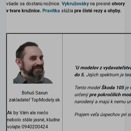
všade sa dostanú nožnice.
Vykružováky
na presné
otvory
v tvare kružnice.
Pravítka
slúžia
pre čisté rezy a ohyby.
"
U modelov z vydavateľstv
do 5.
Jejich spektrum je te
Tento model
Škoda 105
je 
Bohuš Saxun
určený
pre pokročilích mod
zakladateľ TopModely.sk.
narodený a majú k nemu urč
Ak by Vám ale niečo
Prajem veľa úspechov pri s
nebolo stále jasné, kludne
volajte 0940200424