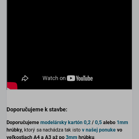
Doporučujeme k stavbe:
Doporučujeme
modelársky kartón
0,2
/
0,5
alebo
1mm
hrúbky,
ktorý sa nachádza tak isto
v našej ponuke
vo
veľkostiach
A4 a A3 až po
3mm
hrúbku
.