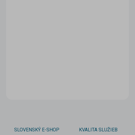
1 - 4 ks
12,90 €
/ ks
5 - 9 ks = zľava 5 %
12,26 €
/ ks
10 a viac ks = zľava 10 %
11,61 €
/ ks
Ušetríte
0 €
−
+
Pridať do košíka
DETAILNÉ INFORMÁCIE
OPÝTAŤ SA
STRÁŽIŤ
SLOVENSKÝ E-SHOP
KVALITA SLUŽIEB