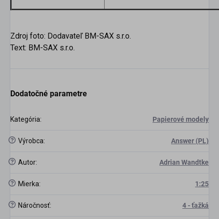
Zdroj foto: Dodavateľ BM-SAX s.r.o.
Text: BM-SAX s.r.o.
Dodatočné parametre
Kategória
:
Papierové modely
?
Výrobca
:
Answer (PL)
?
Autor
:
Adrian Wandtke
scount
?
Mierka
:
1:25
?
Náročnosť
:
4 - ťažká