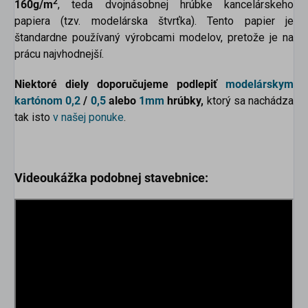
2
160g/m
, teda dvojnásobnej hrúbke kancelárskeho
papiera (tzv. modelárska štvrťka). Tento papier je
štandardne používaný výrobcami modelov, pretože je na
prácu najvhodnejší.
Niektoré diely doporučujeme podlepiť
modelárskym
kartónom
0,2
/
0,5
alebo
1mm
hrúbky,
ktorý sa nachádza
tak isto
v našej ponuke
.
Videoukážka podobnej stavebnice: