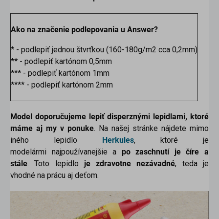
Ako na značenie podlepovania u Answer?
*
- podlepiť jednou štvrťkou (160-180g/m2 cca 0,2mm)
**
- podlepiť kartónom 0,5mm
***
- podlepiť kartónom 1mm
****
- podlepiť kartónom 2mm
Model doporučujeme lepiť disperznými lepidlami, ktoré
máme aj my v ponuke
. Na našej stránke nájdete mimo
iného lepidlo
Herkules
, ktoré je
modelármi najpoužívanejšie a
po zaschnutí je číre a
stále
. Toto lepidlo
je zdravotne nezávadné
, teda je
vhodné na prácu aj deťom.