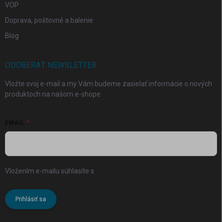
VOP
Doprava, poštovné a balenie
Blog
ODOBERAŤ NEWSLETTER
Vložte svoj e-mail a my Vám budeme zasielať informácie o nových
produktoch na našom e-shope.
EMAIL
Vložením e-mailu súhlasíte s
podmienkami ochrany osobných
údajov
Prihlásiť sa