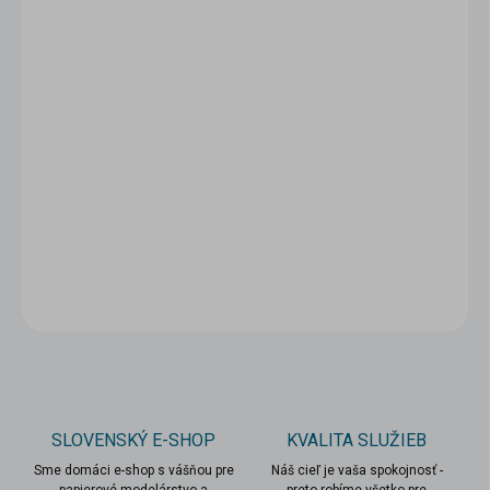
5 - 9 ks = zľava 5 %
5,23 €
/ ks
10 a viac ks = zľava 10 %
4,95 €
/ ks
Ušetríte
0 €
−
+
Pridať do košíka
DETAILNÉ INFORMÁCIE
OPÝTAŤ SA
STRÁŽIŤ
SLOVENSKÝ E-SHOP
KVALITA SLUŽIEB
Sme domáci e-shop s vášňou pre
Náš cieľ je vaša spokojnosť -