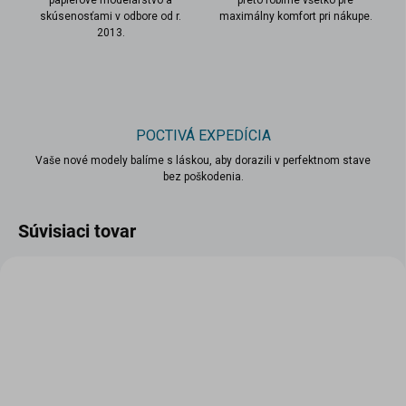
papierové modelárstvo a
preto robíme všetko pre
skúsenosťami v odbore od r.
maximálny komfort pri nákupe.
2013.
POCTIVÁ EXPEDÍCIA
Vaše nové modely balíme s láskou, aby dorazili v perfektnom stave
bez poškodenia.
Súvisiaci tovar