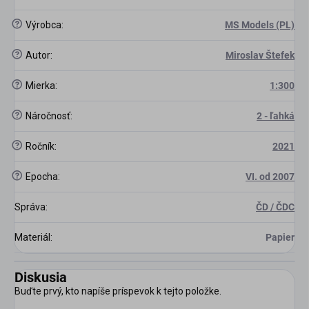
?
Výrobca
:
MS Models (PL)
?
Autor
:
Miroslav Štefek
?
Mierka
:
1:300
?
Náročnosť
:
2 - ľahká
?
Ročník
:
2021
?
Epocha
:
VI. od 2007
Správa
:
ČD / ČDC
Materiál
:
Papier
Diskusia
Buďte prvý, kto napíše príspevok k tejto položke.