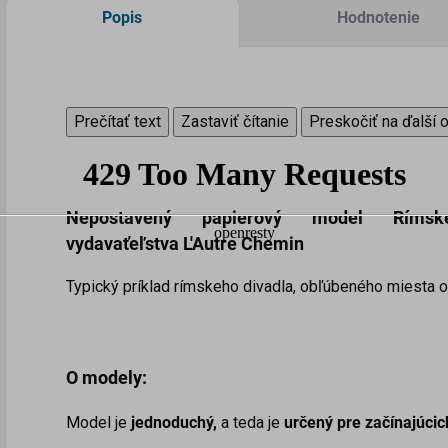
Popis
Hodnotenie
Prečítať text
Zastaviť čítanie
Preskočiť na ďalší 
Nepostavený papierový model Rímsk
vydavaťeľstva L'Autre Chemin
Typický príklad rímskeho divadla, obľúbeného miesta o
O modely:
Model je
jednoduchý,
a teda je
určený pre začínajúci