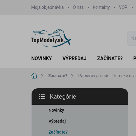
Prejsť
Moja objednávka
O nás
Kontakty
VOP
na
obsah
NOVINKY
VÝPREDAJ
ZAČÍNATE?
Domov
Začínate?
Papierový model - Rímske div
B
Kategórie
o
Preskočiť
č
kategórie
n
Novinky
ý
Výpredaj
p
a
Začínate?