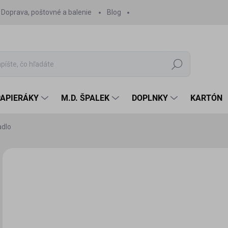
Doprava, poštovné a balenie
Blog
Hľadať
PAPIERÁKY
M.D. ŠPALEK
DOPLNKY
KARTÓN
adlo
Neohodnotené
Podrobnosti hodnotenia
6,
6,5
Jedn
SK
cena
MÔŽ