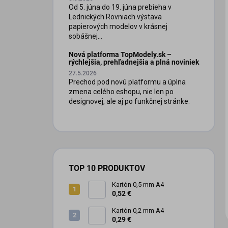
Od 5. júna do 19. júna prebieha v
Lednických Rovniach výstava
papierových modelov v krásnej
sobášnej...
Nová platforma TopModely.sk –
rýchlejšia, prehľadnejšia a plná noviniek
27.5.2026
Prechod pod novú platformu a úplna
zmena celého eshopu, nie len po
iscount
designovej, ale aj po funkčnej stránke.
TOP 10 PRODUKTOV
Kartón 0,5 mm A4
0,52 €
Kartón 0,2 mm A4
0,29 €