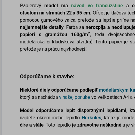
Papierový
model má
návod vo francúzštine
a ob
ofsetom na stranách 22 x 35 cm.
Ofset je tlačová tec
pomocou gumového valca, pretože sa lepšie priľne na
najjemnejšie detaily
. Farba sa
nerozpíja a neodlupuj
2
papieri s gramážou 160g/m
, teda dvojnásobne
modelárska či kladivková štvrťka). Tento papier je 
pretože je na prácu najvhodnejší.
Odporúčame k stavbe:
Niektoré diely odporúčame podlepiť
modelárskym k
ktorý sa nachádza
v našej ponuke
vo veľkostiach A4 a
Model odporúčame lepiť disperznými lepidlami, 
nájdete okrem iného lepidlo
Herkules
, ktoré je mode
číre a stále
. Toto lepidlo
je zdravotne neškodné
a je v