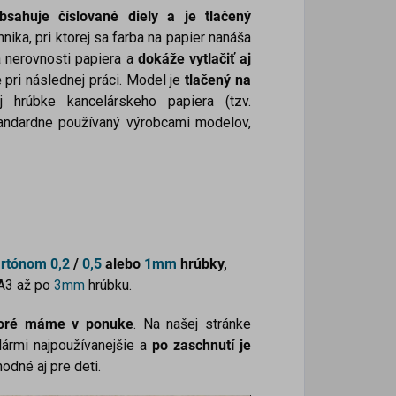
sahuje číslované diely a je tlačený
hnika, pri ktorej sa farba na papier nanáša
 nerovnosti papiera a
dokáže
vytlačiť aj
e
pri následnej práci. Model je
tlačený na
j hrúbke kancelárskeho papiera (tzv.
štandardne používaný výrobcami modelov,
artónom
0,2
/
0,5
alebo
1mm
hrúbky,
 A3 až po
3mm
hrúbku.
ktoré máme v ponuke
. Na našej stránke
lármi najpoužívanejšie a
po zaschnutí je
hodné aj pre deti.