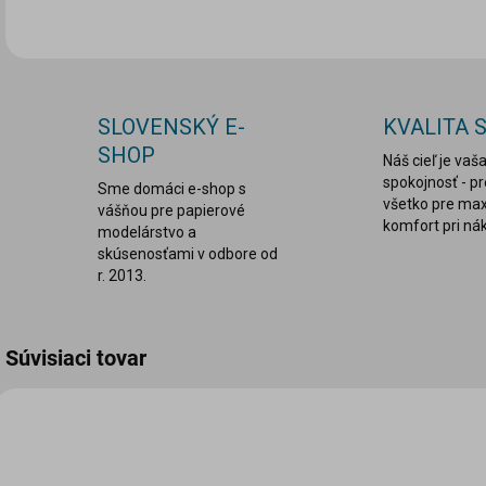
SLOVENSKÝ E-
KVALITA 
SHOP
Náš cieľ je vaš
spokojnosť - p
Sme domáci e-shop s
všetko pre ma
vášňou pre papierové
komfort pri ná
modelárstvo a
skúsenosťami v odbore od
r. 2013.
Súvisiaci tovar
VIAC ZA MENEJ
VIAC ZA MENEJ
LEPDRU003
LEPDRU029