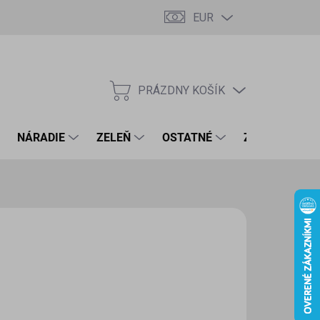
EUR
PRÁZDNY KOŠÍK
NÁKUPNÝ
KOŠÍK
NÁRADIE
ZELEŇ
OSTATNÉ
ZNAČKY
90 €
7 € bez DPH
otková
LADOM
(4 KS)
:
EME DORUČIŤ