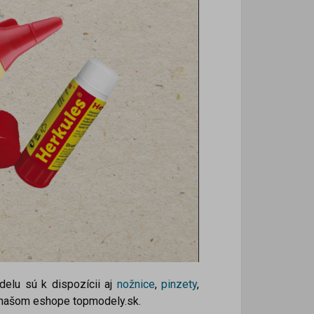
elu sú k dispozícii aj
nožnice
,
pinzety
,
a našom eshope topmodely.sk.