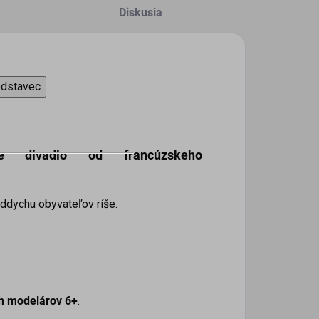
Diskusia
odstavec
e divadlo od francúzskeho
ddychu obyvateľov ríše.
ch modelárov 6+
.