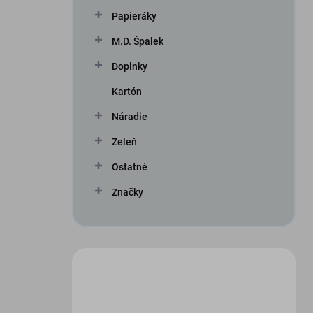
n
Papieráky
e
l
M.D. Špalek
Doplnky
Kartón
Náradie
Zeleň
Ostatné
Značky
Máte otázku?
Obráťte sa na nás.