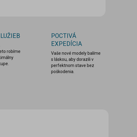
OPÝTAŤ SA
STRÁŽIŤ
SLUŽIEB
POCTIVÁ
EXPEDÍCIA
a
reto robíme
Vaše nové modely balíme
ximálny
s láskou, aby dorazili v
kupe.
perfektnom stave bez
poškodenia.