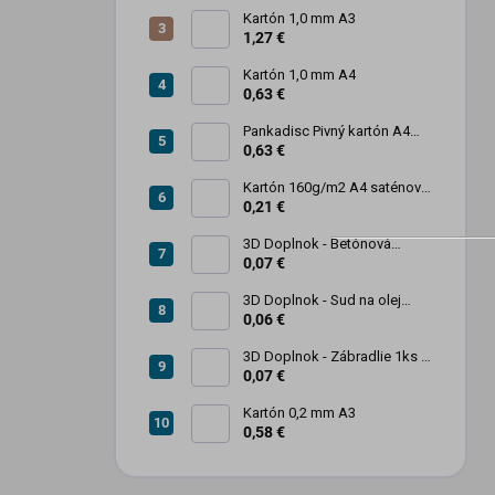
Kartón 1,0 mm A3
1,27 €
Kartón 1,0 mm A4
0,63 €
Pankadisc Pivný kartón A4
1mm 420g
0,63 €
Kartón 160g/m2 A4 saténový
biely povrch
0,21 €
3D Doplnok - Betónová
zábrana 1ks
0,07 €
3D Doplnok - Sud na olej
kovový 250L - 1ks
0,06 €
3D Doplnok - Zábradlie 1ks +
stojan 2ks
0,07 €
Kartón 0,2 mm A3
0,58 €