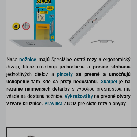
Naše
nožnice
majú
špeciálne
ostré rezy
a ergonomický
dizajn, ktoré umožňujú jednoduché a
presné strihanie
jednotlivých dielov a
pinzety
sú presné a umožňujú
uchopenie tam kde sa prsty nedostanú.
Skalpel
je
na
rezanie najmenších detailov
s vysokou presnosťou, nie
všade sa dostanú nožnice.
Vykružováky
na presné
otvory
v tvare kružnice.
Pravítka
slúžia
pre čisté rezy a ohyby.