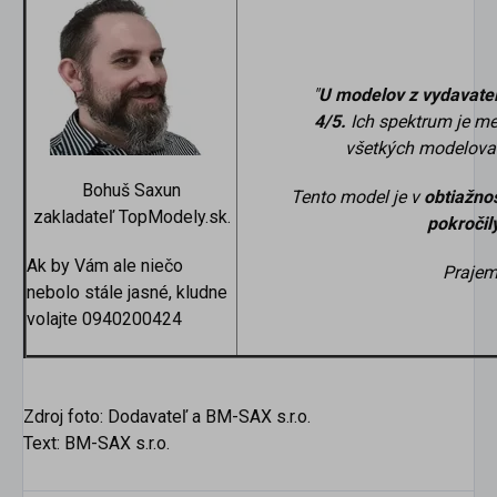
"
U modelov z vydavateľ
4/5.
Ich spektrum je me
všetkých modelovani
Bohuš Saxun
Tento model
je v
obtiažnos
zakladateľ TopModely.sk.
pokročil
Ak by Vám ale niečo
Prajem
nebolo stále jasné, kludne
volajte 0940200424
Zdroj foto: Dodavateľ a BM-SAX s.r.o.
Text: BM-SAX s.r.o.