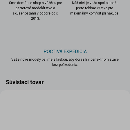
Sme domáci e-shop s vášňou pre
Náš cieľ je vaša spokojnosť -
papierové modelárstvo a
preto robíme všetko pre
skúsenosťami v odbore od r.
maximálny komfort pri nákupe.
2013.
POCTIVÁ EXPEDÍCIA
Vaše nové modely balíme s láskou, aby dorazili v perfektnom stave
bez poškodenia.
Súvisiaci tovar
VIAC ZA MENEJ
VIAC ZA MENEJ