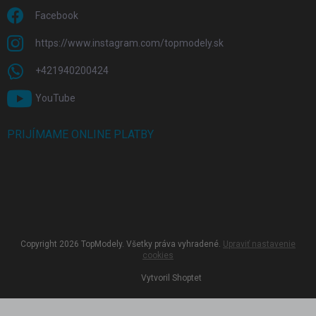
Facebook
https://www.instagram.com/topmodely.sk
+421940200424
YouTube
PRIJÍMAME ONLINE PLATBY
Copyright 2026
TopModely
. Všetky práva vyhradené.
Upraviť nastavenie
cookies
Vytvoril Shoptet