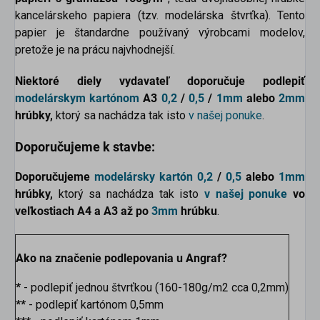
kancelárskeho papiera (tzv. modelárska štvrťka). Tento
papier je štandardne používaný výrobcami modelov,
pretože je na prácu najvhodnejší.
Niektoré diely vydavateľ doporučuje podlepiť
modelárskym kartónom
A3
0,2
/
0,5
/
1mm
alebo
2mm
hrúbky,
ktorý sa nachádza tak isto
v našej ponuke
.
Doporučujeme k stavbe:
Doporučujeme
modelársky kartón
0,2
/
0,5
alebo
1mm
hrúbky,
ktorý sa nachádza tak isto
v našej ponuke
vo
veľkostiach
A4 a A3 až po
3mm
hrúbku
.
Ako na značenie podlepovania u Angraf?
*
- podlepiť jednou štvrťkou (160-180g/m2 cca 0,2mm)
**
- podlepiť kartónom 0,5mm