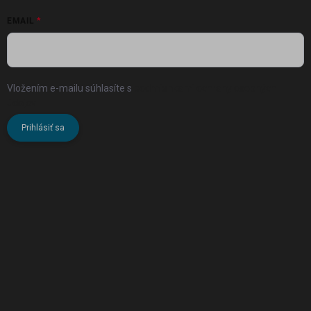
EMAIL
Vložením e-mailu súhlasíte s
podmienkami ochrany osobných
údajov
Prihlásiť sa