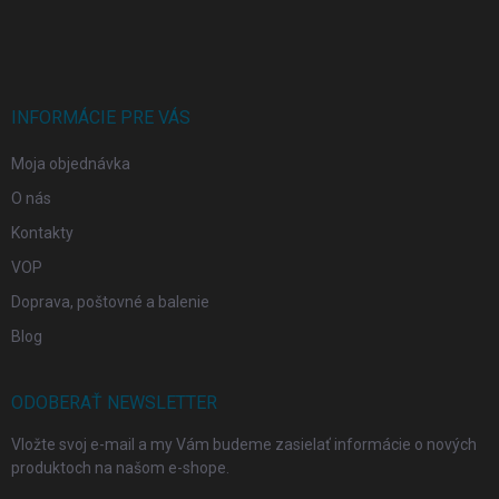
á
p
ä
t
i
INFORMÁCIE PRE VÁS
e
Moja objednávka
O nás
Kontakty
VOP
Doprava, poštovné a balenie
Blog
ODOBERAŤ NEWSLETTER
Vložte svoj e-mail a my Vám budeme zasielať informácie o nových
produktoch na našom e-shope.