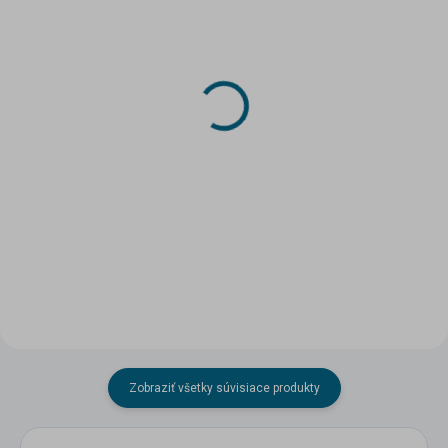
SKLADOM
SKLADOM
(>5 KS)
(>5 KS)
DRUCHEMA Lepidlo -
DRUCHEMA Lepidlo -
HERKULES 130g
HERKULES SUPER 60g
3,45 €
3,47 €
Do košíka
Do košíka
Zobraziť všetky súvisiace produkty