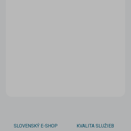
1 - 4 ks
33,35 €
/ ks
5 - 9 ks = zľava 5 %
31,68 €
/ ks
10 a viac ks = zľava 10 %
30,02 €
/ ks
Ušetríte
0 €
−
+
Pridať do košíka
DETAILNÉ INFORMÁCIE
OPÝTAŤ SA
STRÁŽIŤ
SLOVENSKÝ E-SHOP
KVALITA SLUŽIEB