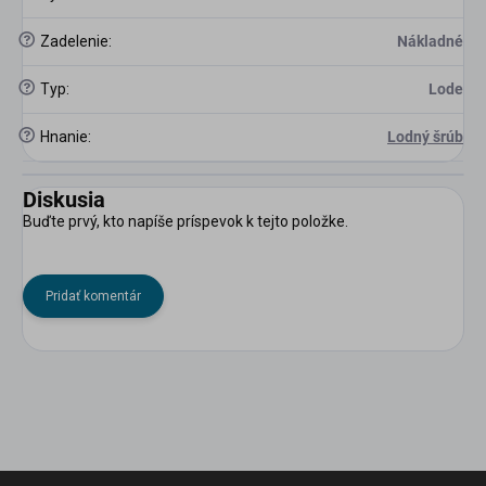
?
Zadelenie
:
Nákladné
?
Typ
:
Lode
?
Hnanie
:
Lodný šrúb
Diskusia
Buďte prvý, kto napíše príspevok k tejto položke.
Pridať komentár
Z