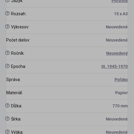
?
Jazyk
:
Poľština
scount
?
Rozsah
:
15 x A3
?
Výkresov
:
Neuvedené
Počet dielov
:
Neuvedené
?
Ročník
:
Neuvedený
?
Epocha
:
III. 1945-1970
Správa
:
Poľsko
Materiál
:
Papier
?
Dĺžka
:
770 mm
?
Šírka
:
Neuvedené
?
Výška
:
Neuvedené