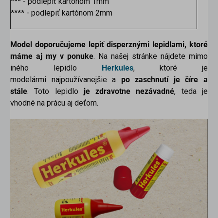
***
- podlepiť kartónom 1mm
****
- podlepiť kartónom 2mm
Model doporučujeme lepiť disperznými lepidlami, ktoré
máme aj my v ponuke
. Na našej stránke nájdete mimo
iného lepidlo
Herkules
, ktoré je
modelármi najpoužívanejšie a
po zaschnutí je číre a
stále
. Toto lepidlo
je zdravotne nezávadné
, teda je
vhodné na prácu aj deťom.