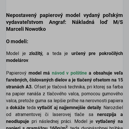
Nepostavený papierový model
vydaný poľským
vydavateľstvom
Angraf: Nákladná loď M/S
Marceli Nowotko
O modeli:
Model je
zložitý
,
a teda je
určený pre pokročilých
modelárov
.
Papierový
model má
návod v p
olštine
a obsahuje veľa
farebných, číslovaných dielov a je tlačený ofsetom na 15
stranách A3
.
Ofset je tlačová technika, pri ktorej sa farba
na papier nanáša z tlačového valca, pomocou gumového
valca, pretože guma sa lepšie priľne na nerovnosti papiera
a
dokáže
teda
vytlačiť aj najjemnejšie detaily
. Narozdiel
od atramentovej či laserovej tlače sa
nerozpíja a
neodlupuje
pri následnej práci. Model je
vytlačený na
2
papieri s gramážou 160g/m
, teda dvojnásobnej hrúbke