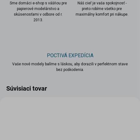
Sme domáci e-shop s vášňou pre
Náš cieľ je vaša spokojnosť -
papierové modelárstvo a
preto robíme všetko pre
skúsenosťami v odbore od r.
maximálny komfort pri nákupe.
2013.
POCTIVÁ EXPEDÍCIA
Vaše nové modely balíme s láskou, aby dorazili v perfektnom stave
bez poškodenia.
Súvisiaci tovar
VIAC ZA MENEJ