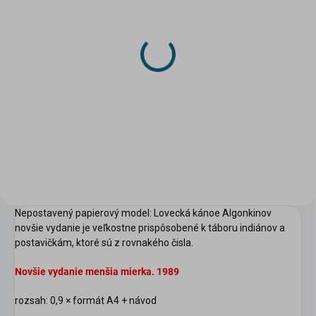
SKLADOM
(4 KS)
DRUCHEMA Lepidlo -
HERKULES 250g
4,21 €
Do košíka
scount
Nepostavený papierový model: Lovecká kánoe Algonkinov
novšie vydanie je veľkostne prispôsobené k táboru indiánov a
postavičkám, ktoré sú z rovnakého čisla.
Novšie vydanie menšia mierka. 1989
rozsah: 0,9 × formát A4 + návod