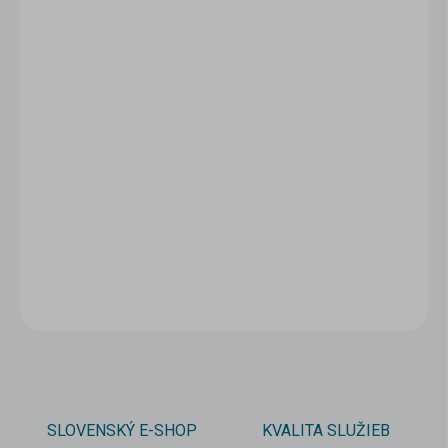
1 - 4 ks
1,50 €
/ ks
5 - 9 ks = zľava 5 %
1,43 €
/ ks
10 a viac ks = zľava 10 %
1,35 €
/ ks
Ušetríte
0 €
−
+
Pridať do košíka
DETAILNÉ INFORMÁCIE
OPÝTAŤ SA
STRÁŽIŤ
SLOVENSKÝ E-SHOP
KVALITA SLUŽIEB