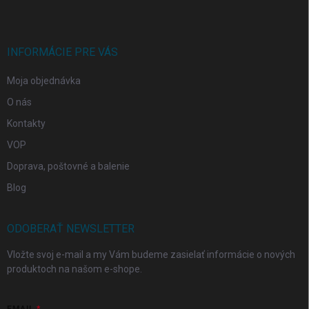
p
ä
t
i
INFORMÁCIE PRE VÁS
e
Moja objednávka
O nás
Kontakty
VOP
Doprava, poštovné a balenie
Blog
ODOBERAŤ NEWSLETTER
Vložte svoj e-mail a my Vám budeme zasielať informácie o nových
produktoch na našom e-shope.
EMAIL