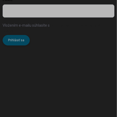
Vložením e-mailu súhlasíte s
podmienkami ochrany osobných
údajov
Prihlásiť sa