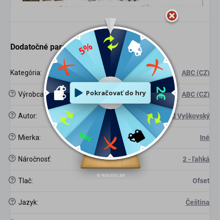
Dodatočné parametre
Kategória
:
ABC (CZ)
?
Výrobca
:
ABC (CZ)
?
Autor
:
Ing. Arch. Richard Vyškovský
?
Mierka
:
Iné
?
Náročnosť
:
2 - ľahká
?
Tlač
:
Ofset
?
Jazyk
:
Čeština