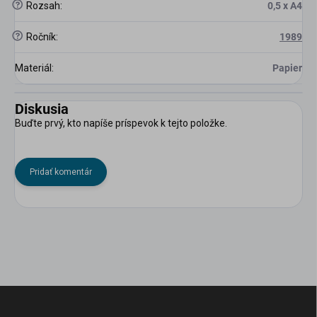
?
Rozsah
:
0,5 x A4
?
Ročník
:
1989
Materiál
:
Papier
Diskusia
Buďte prvý, kto napíše príspevok k tejto položke.
Pridať komentár
Z
á