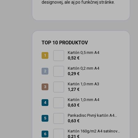
designovej, ale aj po funkčnej stránke.
TOP 10 PRODUKTOV
Kartón 0,5 mm A4
0,52 €
Kartón 0,2 mm A4
0,29 €
Kartón 1,0 mm A3
1,27 €
Kartón 1,0 mm A4
0,63 €
Pankadisc Pivný kartón A4
1mm 420g
0,63 €
Kartón 160g/m2 A4 saténový
biely povrch
0,21 €