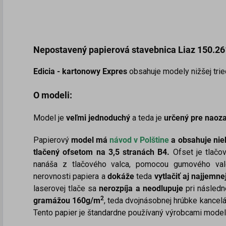
Nepostavený papierová
stavebnica
Liaz 150.26
Edicia - kartonowy Expres
obsahuje modely nižšej trie
O modeli:
Model je
veľmi jednoduchý
a teda je
určený pre naoza
Papierový
model má
návod v
Polštine
a obsahuje niek
tlačený ofsetom na 3,5 stranách B4.
Ofset je tlačov
nanáša z tlačového valca, pomocou gumového valc
nerovnosti papiera a
dokáže
teda
vytlačiť aj najjemnej
laserovej tlače sa
nerozpíja a neodlupuje
pri následn
2
gramážou 160g/m
, teda dvojnásobnej hrúbke kancelá
Tento papier je štandardne používaný výrobcami modelo