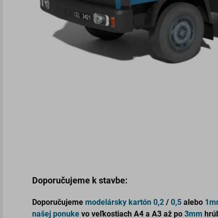
Doporučujeme k stavbe:
Doporučujeme
modelársky kartón
0,2
/
0,5
alebo
1m
našej ponuke
vo veľkostiach
A4 a A3 až po
3mm
hrú