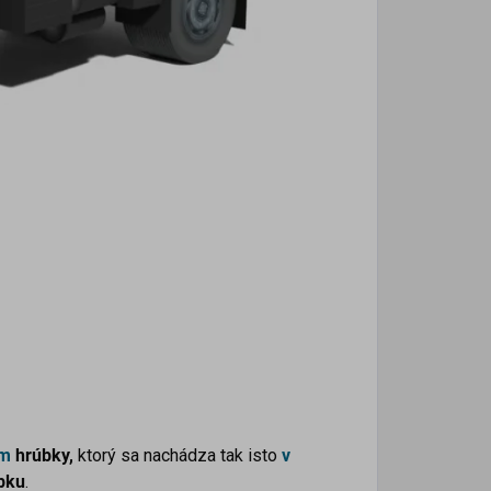
m
hrúbky,
ktorý sa nachádza tak isto
v
bku
.