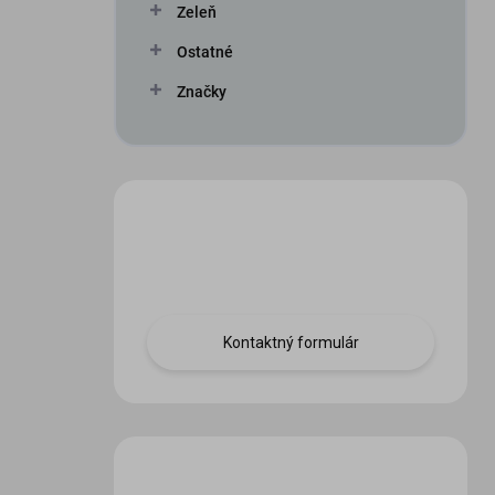
Zeleň
Ostatné
Značky
Máte otázku?
Obráťte sa na nás.
Kontaktný formulár