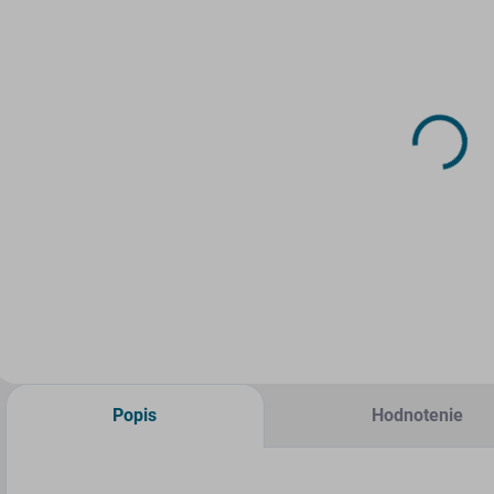
SKLADOM
SKLADOM
(>5 KS)
(1 KS)
DRUCHEMA
Papierový
Lepidlo -
model -
HERKULES
Traktor MTZ
130g
80
3,45 €
6,45 €
1
Do košíka
Do košíka
Popis
Hodnotenie