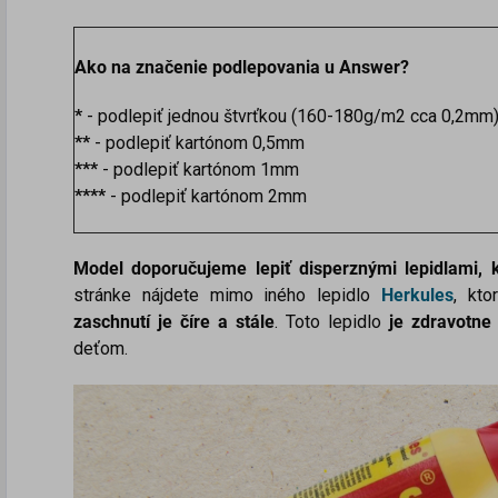
Ako na značenie podlepovania u Answer?
*
- podlepiť jednou štvrťkou (160-180g/m2 cca 0,2mm
**
- podlepiť kartónom 0,5mm
***
- podlepiť kartónom 1mm
****
- podlepiť kartónom 2mm
Model doporučujeme lepiť disperznými lepidlami
stránke nájdete mimo iného lepidlo
Herkules
, kto
zaschnutí je číre a stále
. Toto lepidlo
je zdravotne
deťom.