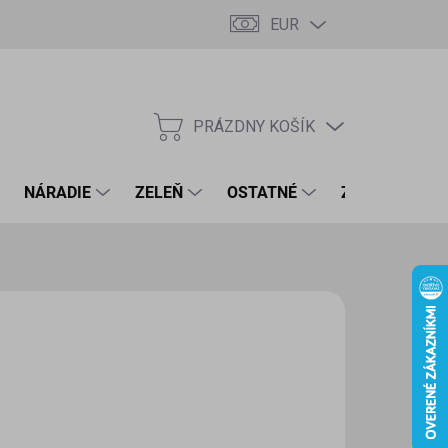
EUR
PRÁZDNY KOŠÍK
NÁKUPNÝ
KOŠÍK
NÁRADIE
ZELEŇ
OSTATNÉ
ZNAČKY
50 €
9 € bez DPH
otková
LADOM
(>5 KS)
:
EME DORUČIŤ