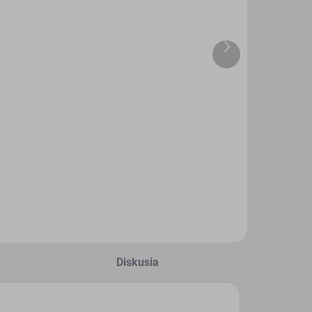
SKLADOM
SKLADOM
Ďalší
(1 KS)
(2 KS)
produkt
Papierový
Papierový
model - ŽUK
model - NYSA
A11B
522 - Coca-
Cola
,99 €
1,99 €
Do košíka
Do košíka
Diskusia