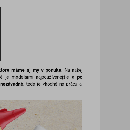
)
, ktoré máme aj my v ponuke
. Na našej
ré je modelármi najpoužívanejšie a
po
 nezávadné
, teda je vhodné na prácu aj