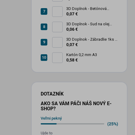
3D Doplnok - Betónová
zábrana 1ks
0,07 €
3D Doplnok - Sud na olej
kovový 250L - 1ks
0,06 €
3D Doplnok - Zábradlie 1ks +
stojan 2ks
0,07 €
Kartón 0,2 mm A3
0,58 €
DOTAZNÍK
AKO SA VÁM PÁČI NÁŠ NOVÝ E-
SHOP?
Veľmi pekný
(25%)
Ujde to