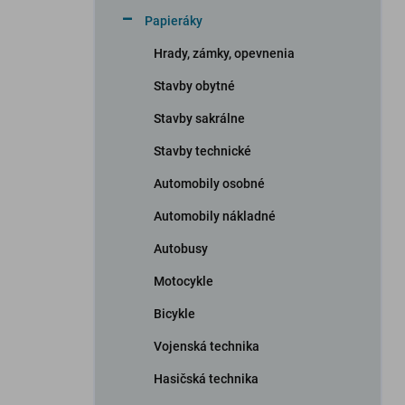
n
Papieráky
e
l
Hrady, zámky, opevnenia
Stavby obytné
Stavby sakrálne
Stavby technické
Automobily osobné
Automobily nákladné
Autobusy
Motocykle
Bicykle
Vojenská technika
Hasičská technika