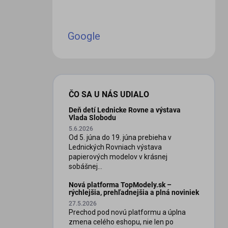
Google
ČO SA U NÁS UDIALO
Deň detí Lednicke Rovne a výstava
Vlada Slobodu
5.6.2026
Od 5. júna do 19. júna prebieha v
Lednických Rovniach výstava
papierových modelov v krásnej
sobášnej...
Nová platforma TopModely.sk –
rýchlejšia, prehľadnejšia a plná noviniek
27.5.2026
Prechod pod novú platformu a úplna
zmena celého eshopu, nie len po