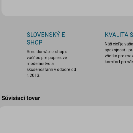
SLOVENSKÝ E-
KVALITA 
SHOP
Náš cieľ je vaš
spokojnosť - p
Sme domáci e-shop s
všetko pre ma
vášňou pre papierové
komfort pri ná
modelárstvo a
skúsenosťami v odbore od
r. 2013.
Súvisiaci tovar
VIAC ZA MENEJ
LEPDRU003
ANSW-2025-E148