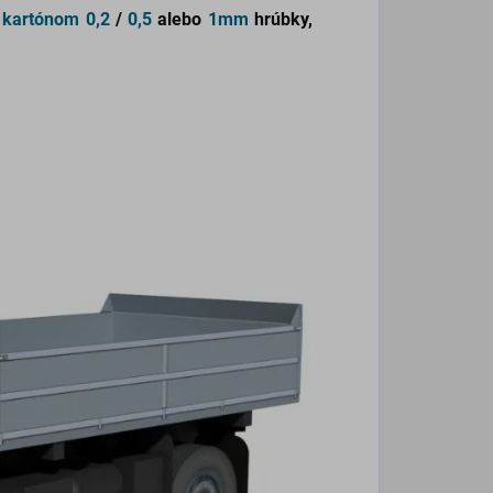
 kartónom
0,2
/
0,5
alebo
1mm
hrúbky,