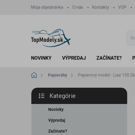
Prejsť
Moja objednávka
O nás
Kontakty
VOP
na
obsah
NOVINKY
VÝPREDAJ
ZAČÍNATE?
Domov
Papieráky
Papierový model - Liaz 150.2
B
Kategórie
o
Preskočiť
č
kategórie
n
Novinky
ý
Výpredaj
p
a
Začínate?