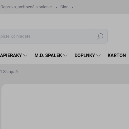
Doprava, poštovné a balenie
Blog
Hľadať
PAPIERÁKY
M.D. ŠPALEK
DOPLNKY
KARTÓN
61 Sklápač
Neohodnotené
Podrobnosti hodnotenia
6,
6,1
Jedn
SK
cena
MÔŽ