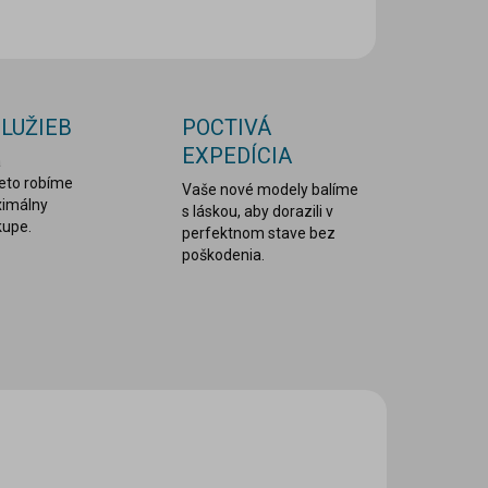
OPÝTAŤ SA
STRÁŽIŤ
SLUŽIEB
POCTIVÁ
EXPEDÍCIA
a
reto robíme
Vaše nové modely balíme
ximálny
s láskou, aby dorazili v
kupe.
perfektnom stave bez
poškodenia.
ANSW-2025-E153
ANSW-2024-E141