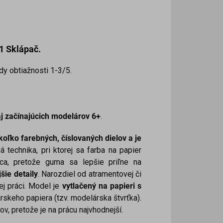
1 Sklápač.
dy obtiažnosti 1-3/5.
j začínajúcich modelárov 6+
.
oľko farebných, číslovaných dielov a je
á technika, pri ktorej sa farba na papier
a, pretože guma sa lepšie priľne na
šie detaily
. Narozdiel od atramentovej či
ej práci. Model je
vytlačený na papieri s
rskeho papiera (tzv. modelárska štvrťka).
v, pretože je na prácu najvhodnejší.