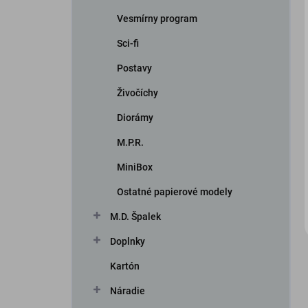
Vesmírny program
Sci-fi
Postavy
Živočíchy
Diorámy
iscount
M.P.R.
MiniBox
Ostatné papierové modely
M.D. Špalek
Doplnky
Kartón
Náradie