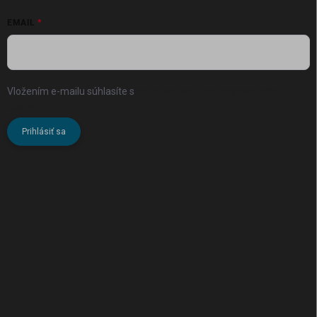
EMAIL
Vložením e-mailu súhlasíte s
podmienkami ochrany osobných
údajov
Prihlásiť sa