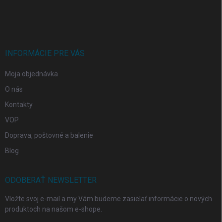
á
p
ä
t
i
INFORMÁCIE PRE VÁS
e
Moja objednávka
O nás
Kontakty
VOP
Doprava, poštovné a balenie
Blog
ODOBERAŤ NEWSLETTER
Vložte svoj e-mail a my Vám budeme zasielať informácie o nových
produktoch na našom e-shope.