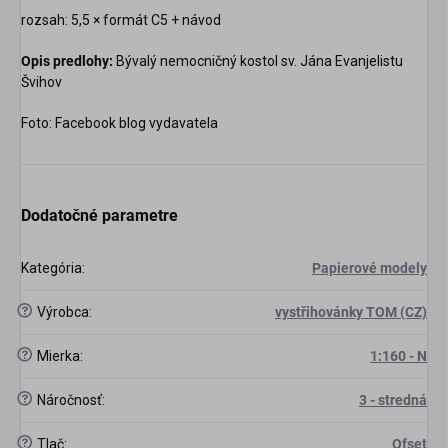
rozsah: 5,5 × formát C5 + návod
Opis predlohy:
Bývalý nemocničný kostol sv. Jána Evanjelistu
Švihov
Foto: Facebook blog vydavatela
Dodatočné parametre
Kategória
:
Papierové modely
?
Výrobca
:
vystřihovánky TOM (CZ)
?
Mierka
:
1:160 - N
?
Náročnosť
:
3 - stredná
?
Tlač
:
Ofset