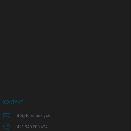
KONTAKT
info
@
topmodely.sk
+421 940 200 424