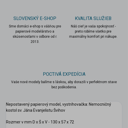
SLOVENSKÝ E-SHOP
KVALITA SLUŽIEB
Sme domáci e-shop s vášňou pre
Náš cieľ je vaša spokojnosť -
papierové modelárstvo a
preto robíme všetko pre
skúsenosťami v odbore od r.
maximálny komfort pri nákupe.
2013.
POCTIVÁ EXPEDÍCIA
Vaše nové modely balíme s láskou, aby dorazili v perfektnom stave
bez poškodenia.
scount
Nepostavený papierový model, vystrihovačka: Nemocničný
kostol sv. Jána Evanjelistu Švihov
Rozmer v mm D x Š x V - 130 x 57 x 72