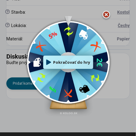
?
Stavba
:
Kostol
?
Lokácia
:
Čechy
Materiál
:
Papier
Diskusia
Buďte prvý, kto napíše príspevok k tejto položke.
Pridať komentár
Z