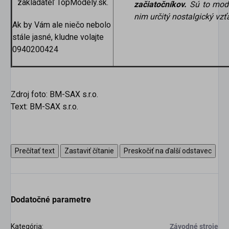
zakladateľ TopModely.sk.
začiatočníkov.
Sú to mode
nim určitý nostalgický vzť
Ak by Vám ale niečo nebolo
stále jasné, kludne volajte
0940200424
Zdroj foto: BM-SAX s.r.o.
Text: BM-SAX s.r.o.
Prečítať text
Zastaviť čítanie
Preskočiť na ďalší odstavec
Dodatočné parametre
Kategória
:
Závodné stroje