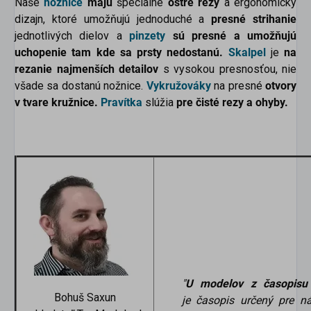
Naše
nožnice
majú
špeciálne
ostré rezy
a ergonomický
dizajn, ktoré umožňujú jednoduché a
presné strihanie
jednotlivých dielov a
pinzety
sú presné a umožňujú
uchopenie tam kde sa prsty nedostanú.
Skalpel
je
na
rezanie najmenších detailov
s vysokou presnosťou, nie
všade sa dostanú nožnice.
Vykružováky
na presné
otvory
v tvare kružnice.
Pravítka
slúžia
pre čisté rezy a ohyby.
"
U modelov z časopisu
Bohuš Saxun
je časopis určený pre ná