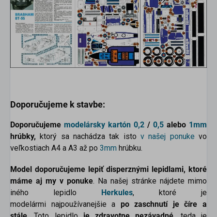
Doporučujeme k stavbe:
Doporučujeme
modelársky kartón
0,2
/
0,5
alebo
1mm
hrúbky,
ktorý sa nachádza tak isto
v našej ponuke
vo
veľkostiach A4 a A3 až po
3mm
hrúbku.
Model doporučujeme lepiť disperznými lepidlami, ktoré
máme aj my v ponuke
. Na našej stránke nájdete mimo
iného lepidlo
Herkules
, ktoré je
modelármi najpoužívanejšie a
po zaschnutí je číre a
stále
. Toto lepidlo
je zdravotne nezávadné
, teda je