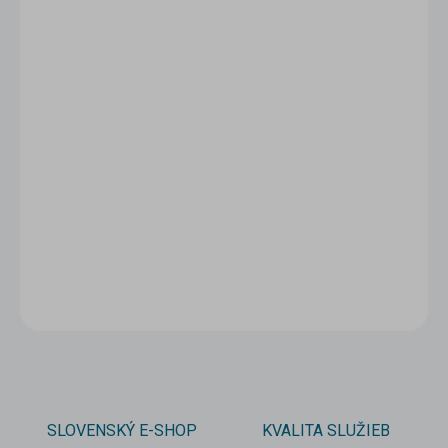
1 - 4 ks
6,50 €
/ ks
5 - 9 ks = zľava 5 %
6,18 €
/ ks
10 a viac ks = zľava 10 %
5,85 €
/ ks
Ušetríte
0 €
−
+
Pridať do košíka
DETAILNÉ INFORMÁCIE
OPÝTAŤ SA
STRÁŽIŤ
SLOVENSKÝ E-SHOP
KVALITA SLUŽIEB