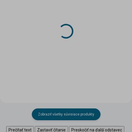
SKLADOM
SKLADOM
(>5 KS)
(4 KS)
DRUCHEMA Tyčinkové
DRUCHEMA Lepidlo -
Lepidlo - HERKULES 8g
HERKULES 250g
1,10 €
4,21 €
Do košíka
Do košíka
Zobraziť všetky súvisiace produkty
Prečítať text
Zastaviť čítanie
Preskočiť na ďalší odstavec