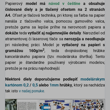
Papierový
model má
návod v češtine
a obsahuje
číslované diely
a je tlačený ofsetom na 2 stranách
A4.
Ofset je tlačová technika, pri ktorej sa farba na papier
nanáša z tlačového valca, pomocou gumového valca,
pretože guma sa lepšie priľne na nerovnosti papiera a
dokáže
teda
vytlačiť aj najjemnejšie detaily
. Narozdiel od
atramentovej či laserovej tlače sa
nerozpíja a neodlupuje
pri následnej práci. Model je
vytlačený na papieri s
2
gramážou 160g/m
, teda dvojnásobnej hrúbke
kancelárskeho papiera (tzv. modelárska štvrťka). Tento
papier je štandardne používaný výrobcami modelov,
pretože je na prácu najvhodnejší.
Niektoré diely doporučujeme podlepiť
modelárskym
kartónom
0,2
/
0,5
alebo
1mm
hrúbky,
ktorý sa nachádza
tak isto
v našej ponuke
.