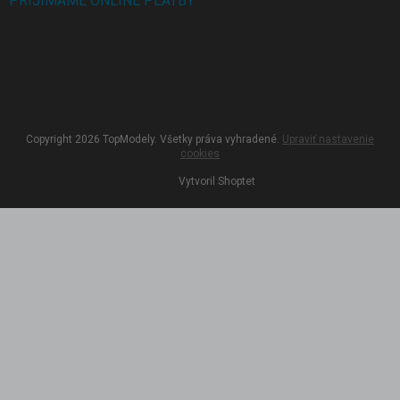
PRIJÍMAME ONLINE PLATBY
Copyright 2026
TopModely
. Všetky práva vyhradené.
Upraviť nastavenie
cookies
Vytvoril Shoptet