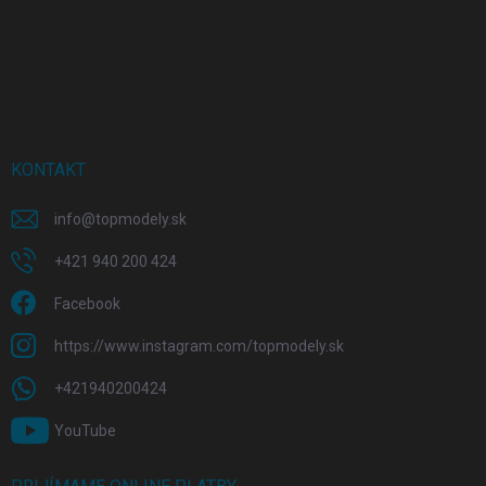
KONTAKT
info
@
topmodely.sk
+421 940 200 424
Facebook
https://www.instagram.com/topmodely.sk
+421940200424
YouTube