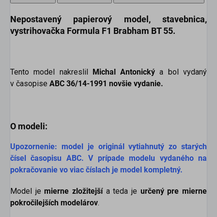
Nepostavený papierový model
, stavebnica,
vystrihovačka
Formula F1 Brabham BT 55
.
Tento model nakreslil
Michal Antonický
a bol vydaný
v časopise
ABC 36/14-1991 novšie
vydanie
.
O modeli:
Upozornenie: model je originál vytiahnutý zo starých
čísel časopisu ABC. V prípade modelu vydaného na
pokračovanie vo viac číslach je model kompletný.
Model je
mierne
zložitejší
a teda je
určený pre mierne
pokročilejších modelárov
.