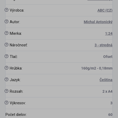
?
Výrobca
:
ABC (CZ)
?
Autor
:
Michal Antonický
?
Mierka
:
1:24
?
Náročnosť
:
3 - stredná
scount
?
Tlač
:
Ofset
?
Hrúbka
:
160g/m2 - 0,18mm
?
Jazyk
:
Čeština
?
Rozsah
:
2 x A4
?
Výkresov
:
3
Počet dielov
:
60