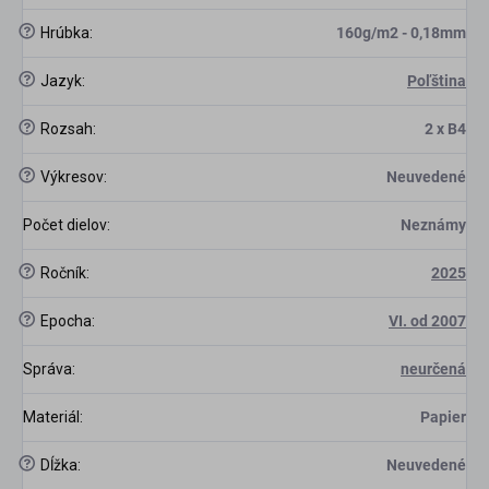
?
Hrúbka
:
160g/m2 - 0,18mm
?
Jazyk
:
Poľština
?
Rozsah
:
2 x B4
?
Výkresov
:
Neuvedené
Počet dielov
:
Neznámy
?
Ročník
:
2025
?
Epocha
:
VI. od 2007
Správa
:
neurčená
Materiál
:
Papier
?
Dĺžka
:
Neuvedené