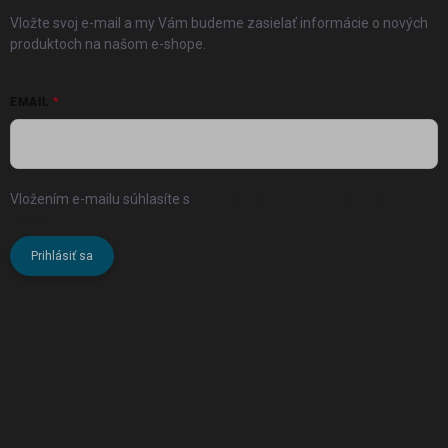
Vložte svoj e-mail a my Vám budeme zasielať informácie o nových
produktoch na našom e-shope.
EMAIL
Vložením e-mailu súhlasíte s
podmienkami ochrany osobných
údajov
Prihlásiť sa