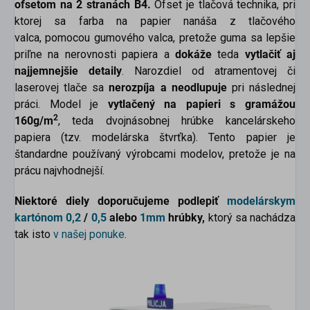
ofsetom na 2 stranách B4.
Ofset je tlačová technika, pri
ktorej sa farba na papier nanáša z tlačového
valca, pomocou gumového valca, pretože guma sa lepšie
priľne na nerovnosti papiera a
dokáže
teda
vytlačiť aj
najjemnejšie detaily
. Narozdiel od atramentovej či
laserovej tlače sa
nerozpíja a neodlupuje
pri následnej
práci. Model je
vytlačený na papieri s gramážou
2
160g/m
, teda dvojnásobnej hrúbke kancelárskeho
papiera (tzv. modelárska štvrťka). Tento papier je
štandardne používaný výrobcami modelov, pretože je na
prácu najvhodnejší.
Niektoré diely doporučujeme podlepiť
modelárskym
kartónom
0,2
/
0,5
alebo
1mm
hrúbky,
ktorý sa nachádza
tak isto
v našej ponuke
.