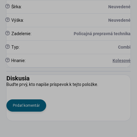
?
Šírka
:
Neuvedené
?
Výška
:
Neuvedené
?
Zadelenie
:
Policajná prepravná technika
?
Typ
:
Combi
?
Hnanie
:
Kolesové
Diskusia
Buďte prvý, kto napíše príspevok k tejto položke.
Pridať komentár