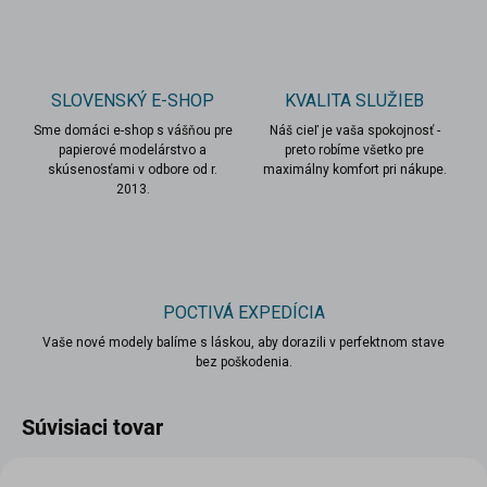
SLOVENSKÝ E-SHOP
KVALITA SLUŽIEB
Sme domáci e-shop s vášňou pre
Náš cieľ je vaša spokojnosť -
papierové modelárstvo a
preto robíme všetko pre
skúsenosťami v odbore od r.
maximálny komfort pri nákupe.
2013.
POCTIVÁ EXPEDÍCIA
Vaše nové modely balíme s láskou, aby dorazili v perfektnom stave
bez poškodenia.
Súvisiaci tovar
VIAC ZA MENEJ