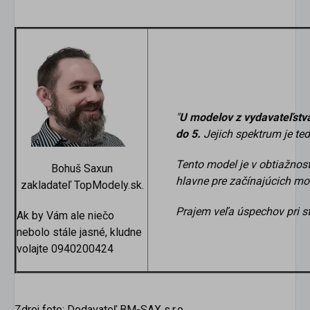
"
U modelov z vydavateľstv
do 5.
Jejich spektrum je te
Tento model je v obtiažnost
Bohuš Saxun
hlavne pre začínajúcich mo
zakladateľ TopModely.sk.
Prajem veľa úspechov pri s
Ak by Vám ale niečo
nebolo stále jasné, kludne
volajte 0940200424
Zdroj foto: Dodavateľ BM-SAX s.r.o.