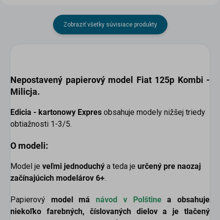
Zobraziť všetky súvisiace produkty
Nepostavený papierový model
Fiat 125p Kombi -
Milicja.
Edicia - kartonowy Expres
obsahuje modely nižšej triedy
obtiažnosti 1-3/5.
O modeli:
Model je
veľmi jednoduchý
a teda je
určený pre naozaj
začínajúcich modelárov 6+
.
Papierový
model má
návod v
Polštine
a obsahuje
niekoľko farebných, číslovaných dielov a je tlačený