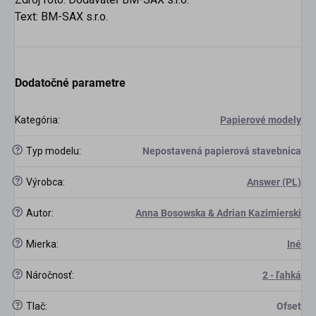
Text: BM-SAX s.r.o.
Dodatočné parametre
Kategória
:
Papierové modely
?
Typ modelu
:
Nepostavená papierová stavebnica
?
Výrobca
:
Answer (PL)
?
Autor
:
Anna Bosowska & Adrian Kazimierski
?
Mierka
:
Iné
scount
?
Náročnosť
:
2 - ľahká
?
Tlač
:
Ofset