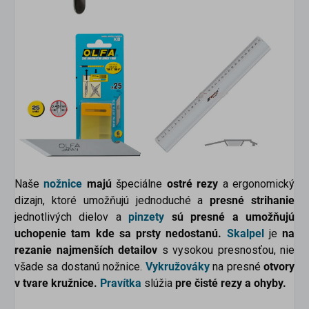
Naše
nožnice
majú
špeciálne
ostré rezy
a ergonomický
dizajn, ktoré umožňujú jednoduché a
presné strihanie
jednotlivých dielov a
pinzety
sú presné a umožňujú
uchopenie tam kde sa prsty nedostanú.
Skalpel
je
na
rezanie najmenších detailov
s vysokou presnosťou, nie
všade sa dostanú nožnice.
Vykružováky
na presné
otvory
v tvare kružnice.
Pravítka
slúžia
pre čisté rezy a ohyby.