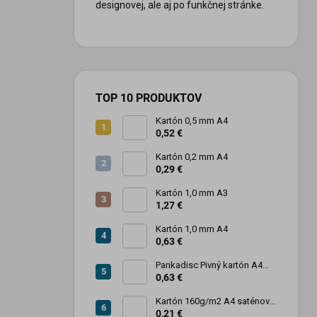
designovej, ale aj po funkčnej stránke.
TOP 10 PRODUKTOV
Kartón 0,5 mm A4
0,52 €
Kartón 0,2 mm A4
0,29 €
Kartón 1,0 mm A3
1,27 €
Kartón 1,0 mm A4
0,63 €
Pankadisc Pivný kartón A4
1mm 420g
0,63 €
Kartón 160g/m2 A4 saténový
biely povrch
0,21 €