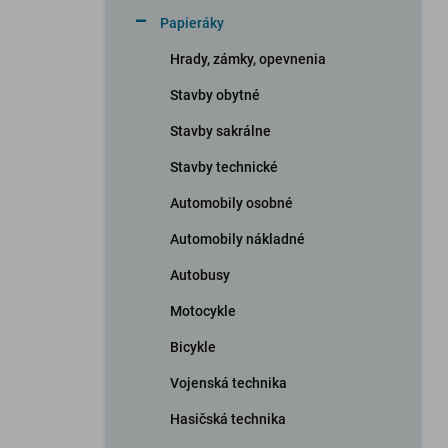
n
Papieráky
e
l
Hrady, zámky, opevnenia
Stavby obytné
Stavby sakrálne
Stavby technické
Automobily osobné
Automobily nákladné
Autobusy
Motocykle
Bicykle
Vojenská technika
Hasičská technika