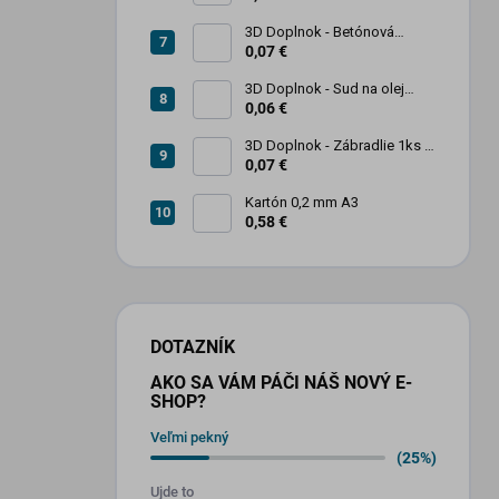
3D Doplnok - Betónová
zábrana 1ks
0,07 €
3D Doplnok - Sud na olej
kovový 250L - 1ks
0,06 €
3D Doplnok - Zábradlie 1ks +
stojan 2ks
0,07 €
Kartón 0,2 mm A3
0,58 €
DOTAZNÍK
AKO SA VÁM PÁČI NÁŠ NOVÝ E-
SHOP?
Veľmi pekný
(25%)
Ujde to