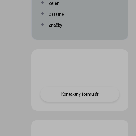
Zeleň
Ostatné
Značky
Máte otázku?
Obráťte sa na nás.
Kontaktný formulár