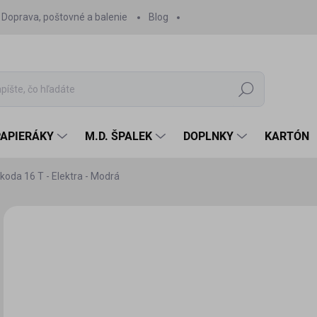
Doprava, poštovné a balenie
Blog
Hľadať
PAPIERÁKY
M.D. ŠPALEK
DOPLNKY
KARTÓN
koda 16 T - Elektra - Modrá
Neohodnotené
Podrobnosti hodnotenia
1,
1,4
Jedn
SK
cena
MÔŽ