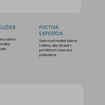
OPÝTAŤ SA
STRÁŽIŤ
SLUŽIEB
POCTIVÁ
EXPEDÍCIA
a
reto robíme
Vaše nové modely balíme
ximálny
s láskou, aby dorazili v
kupe.
perfektnom stave bez
poškodenia.