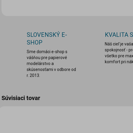
SLOVENSKÝ E-
KVALITA 
SHOP
Náš cieľ je vaš
spokojnosť - p
Sme domáci e-shop s
všetko pre ma
vášňou pre papierové
komfort pri ná
modelárstvo a
skúsenosťami v odbore od
r. 2013.
Súvisiaci tovar
PMMG15
PMMG14