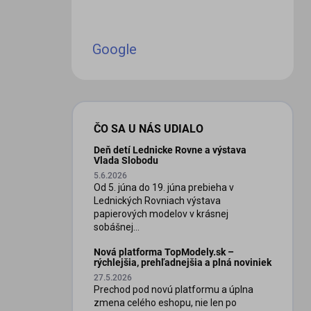
Google
ČO SA U NÁS UDIALO
Deň detí Lednicke Rovne a výstava
Vlada Slobodu
5.6.2026
Od 5. júna do 19. júna prebieha v
Lednických Rovniach výstava
papierových modelov v krásnej
sobášnej...
Nová platforma TopModely.sk –
rýchlejšia, prehľadnejšia a plná noviniek
27.5.2026
Prechod pod novú platformu a úplna
zmena celého eshopu, nie len po