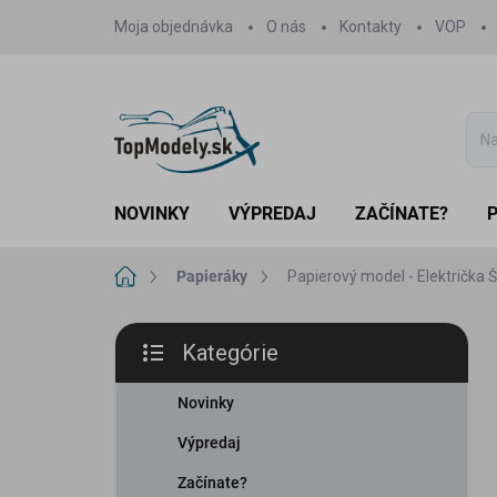
Prejsť
Moja objednávka
O nás
Kontakty
VOP
na
obsah
NOVINKY
VÝPREDAJ
ZAČÍNATE?
Domov
Papieráky
Papierový model - Električka Š
B
Kategórie
o
Preskočiť
č
kategórie
n
Novinky
ý
Výpredaj
p
a
Začínate?