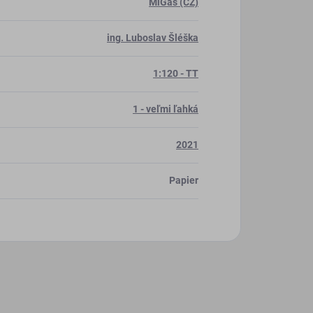
MiGas (CZ)
ing. Luboslav Šléška
1:120 - TT
1 - veľmi ľahká
2021
Papier