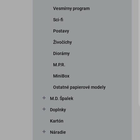
Vesmírny program
Sci-fi
Postavy
Živočíchy
Diorámy
iscount
M.P.R.
MiniBox
Ostatné papierové modely
M.D. Špalek
Doplnky
Kartón
Náradie