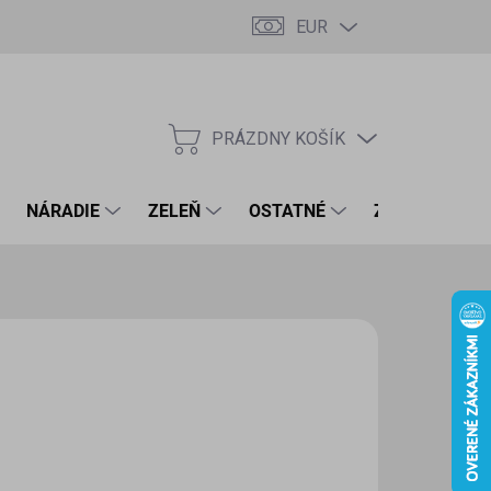
EUR
PRÁZDNY KOŠÍK
NÁKUPNÝ
KOŠÍK
NÁRADIE
ZELEŇ
OSTATNÉ
ZNAČKY
54 €
7 € bez DPH
otková
LADOM
(5 KS)
:
EME DORUČIŤ