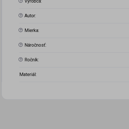
?
Výrobca
:
?
Autor
:
?
Mierka
:
?
Náročnosť
:
?
Ročník
:
Materiál
: