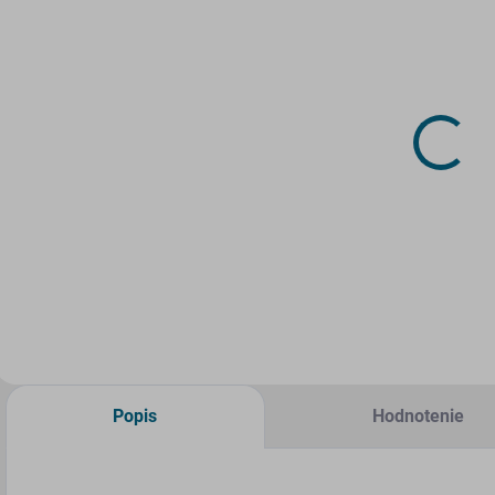
SKLADOM
SKLADOM
(>5 KS)
(>5 KS)
Papierový
Papierový
model -
model -
Električka
Električka
Škoda 15 T -
Škoda 14 T -
1,54 €
2,33 €
ForCity
Elektra -
červená
Do košíka
Do košíka
Popis
Hodnotenie