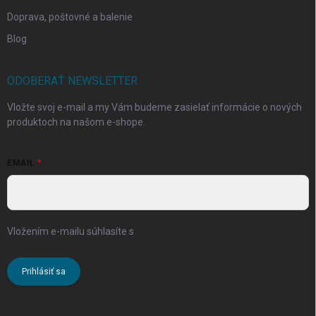
Doprava, poštovné a balenie
Blog
ODOBERAŤ NEWSLETTER
Vložte svoj e-mail a my Vám budeme zasielať informácie o nových
produktoch na našom e-shope.
EMAIL
Vložením e-mailu súhlasíte s
podmienkami ochrany osobných
údajov
Prihlásiť sa