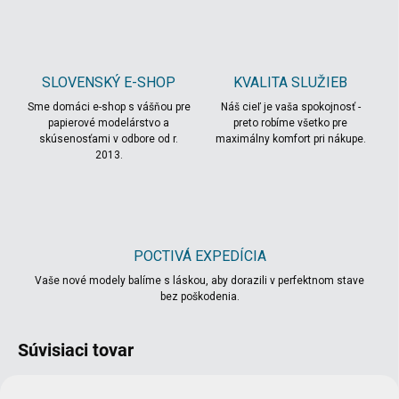
SLOVENSKÝ E-SHOP
KVALITA SLUŽIEB
Sme domáci e-shop s vášňou pre
Náš cieľ je vaša spokojnosť -
papierové modelárstvo a
preto robíme všetko pre
skúsenosťami v odbore od r.
maximálny komfort pri nákupe.
2013.
POCTIVÁ EXPEDÍCIA
Vaše nové modely balíme s láskou, aby dorazili v perfektnom stave
bez poškodenia.
Súvisiaci tovar