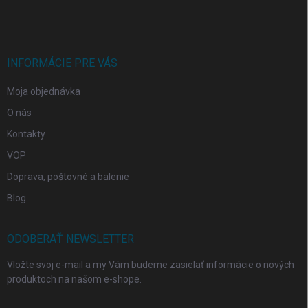
á
p
ä
t
i
INFORMÁCIE PRE VÁS
e
Moja objednávka
O nás
Kontakty
VOP
Doprava, poštovné a balenie
Blog
ODOBERAŤ NEWSLETTER
Vložte svoj e-mail a my Vám budeme zasielať informácie o nových
produktoch na našom e-shope.