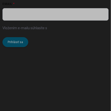
EMAIL
Vložením e-mailu súhlasíte s
podmienkami ochrany osobných
údajov
Prihlásiť sa