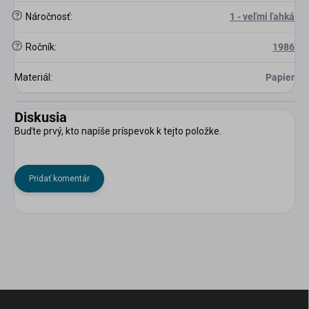
?
Náročnosť
:
1 - veľmi ľahká
?
Ročník
:
1986
Materiál
:
Papier
Diskusia
Buďte prvý, kto napíše príspevok k tejto položke.
Pridať komentár
Z