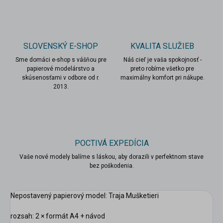
SLOVENSKÝ E-SHOP
KVALITA SLUŽIEB
Sme domáci e-shop s vášňou pre
Náš cieľ je vaša spokojnosť -
papierové modelárstvo a
preto robíme všetko pre
skúsenosťami v odbore od r.
maximálny komfort pri nákupe.
2013.
POCTIVÁ EXPEDÍCIA
Vaše nové modely balíme s láskou, aby dorazili v perfektnom stave
bez poškodenia.
scount
Nepostavený papierový model: Traja Mušketieri
rozsah: 2 × formát A4 + návod