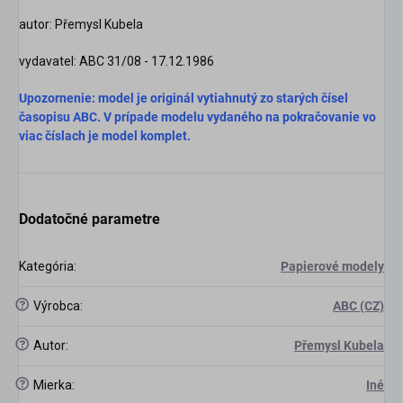
autor:
Přemysl Kubela
vydavatel: ABC 31/08 - 17.12.1986
Upozornenie: model je originál vytiahnutý zo starých čísel
časopisu ABC. V prípade modelu vydaného na pokračovanie vo
viac číslach je model komplet.
Dodatočné parametre
Kategória
:
Papierové modely
?
Výrobca
:
ABC (CZ)
?
Autor
:
Přemysl Kubela
?
Mierka
:
Iné