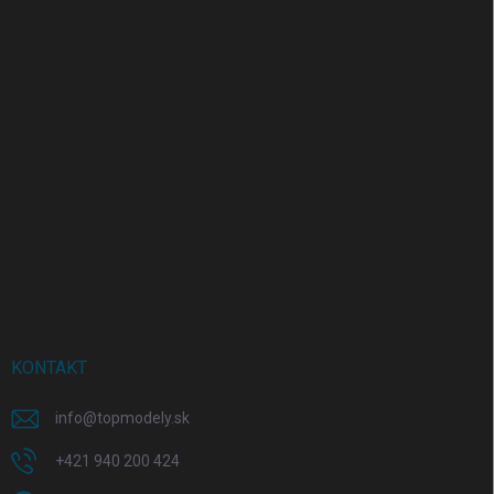
KONTAKT
info
@
topmodely.sk
+421 940 200 424