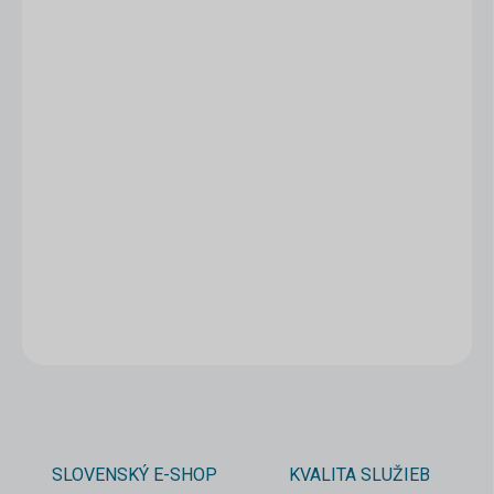
1 - 4 ks
0,90 €
/ ks
5 - 9 ks = zľava 5 %
0,86 €
/ ks
10 a viac ks = zľava 10 %
0,81 €
/ ks
Ušetríte
0 €
−
+
Pridať do košíka
DETAILNÉ INFORMÁCIE
OPÝTAŤ SA
STRÁŽIŤ
SLOVENSKÝ E-SHOP
KVALITA SLUŽIEB