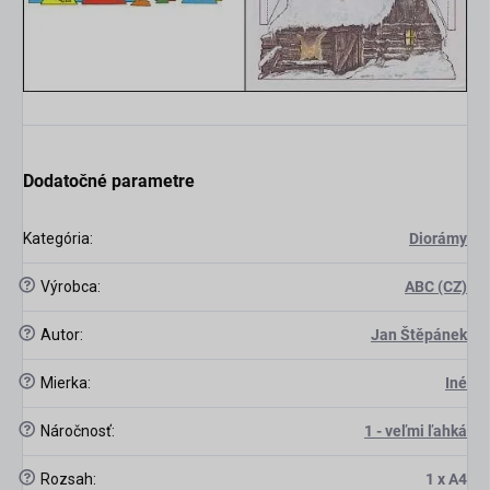
Dodatočné parametre
Kategória
:
Diorámy
?
Výrobca
:
ABC (CZ)
?
Autor
:
Jan Štěpánek
?
Mierka
:
Iné
?
Náročnosť
:
1 - veľmi ľahká
?
Rozsah
:
1 x A4