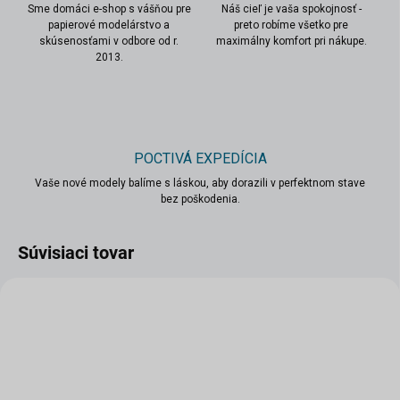
Sme domáci e-shop s vášňou pre
Náš cieľ je vaša spokojnosť -
papierové modelárstvo a
preto robíme všetko pre
skúsenosťami v odbore od r.
maximálny komfort pri nákupe.
2013.
POCTIVÁ EXPEDÍCIA
Vaše nové modely balíme s láskou, aby dorazili v perfektnom stave
bez poškodenia.
Súvisiaci tovar