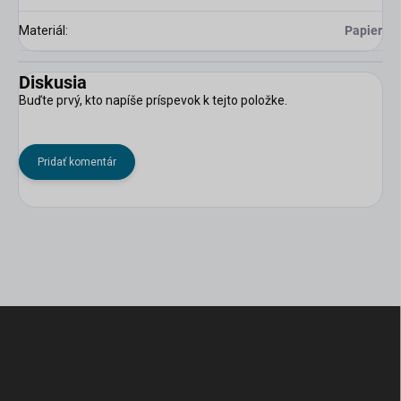
Materiál
:
Papier
Diskusia
Buďte prvý, kto napíše príspevok k tejto položke.
Pridať komentár
Z
á
p
ä
t