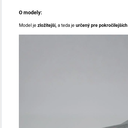
O modely:
Model je
zložitejší,
a teda je
určený pre pokročilejšíc