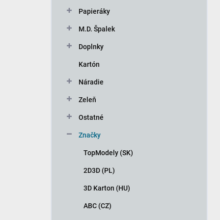
n
Papieráky
e
l
M.D. Špalek
Doplnky
Kartón
Náradie
Zeleň
Ostatné
Značky
TopModely (SK)
2D3D (PL)
3D Karton (HU)
ABC (CZ)