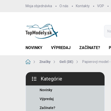
Prejsť
Moja objednávka
O nás
Kontakty
VOP
na
obsah
NOVINKY
VÝPREDAJ
ZAČÍNATE?
Domov
Značky
Geli (DE)
Papierový model - 
B
Kategórie
o
Preskočiť
č
kategórie
n
Novinky
ý
Výpredaj
p
a
Začínate?