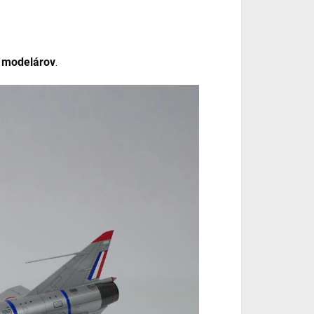
h modelárov
.