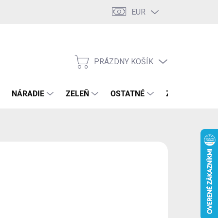
EUR
PRÁZDNY KOŠÍK
NÁKUPNÝ
KOŠÍK
NÁRADIE
ZELEŇ
OSTATNÉ
ZNAČKY
,50 €
71 € bez DPH
otková
LADOM
(3 KS)
:
EME DORUČIŤ