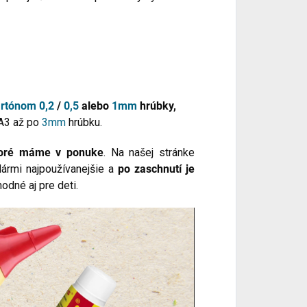
artónom
0,2
/
0,5
alebo
1mm
hrúbky,
 A3 až po
3mm
hrúbku.
ktoré máme v ponuke
. Na našej stránke
lármi najpoužívanejšie a
po zaschnutí je
hodné aj pre deti.