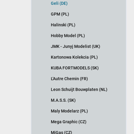
Geli (DE)
GPM (PL)
Halinski (PL)
Hobby Model (PL)
JMK - Junyj Modelist (UK)
Kartonowa Kolekcia (PL)
KUBA FORTMODELS (SK)
L'Autre Chemin (FR)
Leon Schuijt Bouwplaten (NL)
M.A.S.S. (SK)
Maly Modelarz (PL)
Mega Graphic (CZ)
MiGas (CZ)