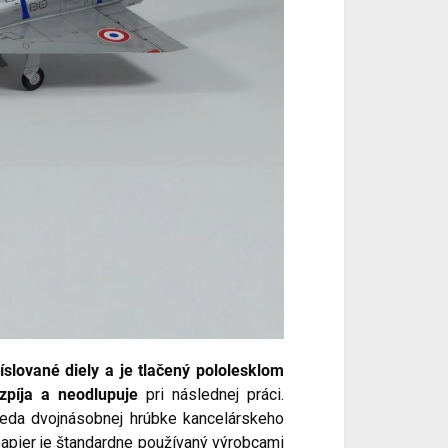
slované diely a je tlačený pololesklom
píja a neodlupuje
pri následnej práci.
teda dvojnásobnej hrúbke kancelárskeho
 papier je štandardne používaný výrobcami