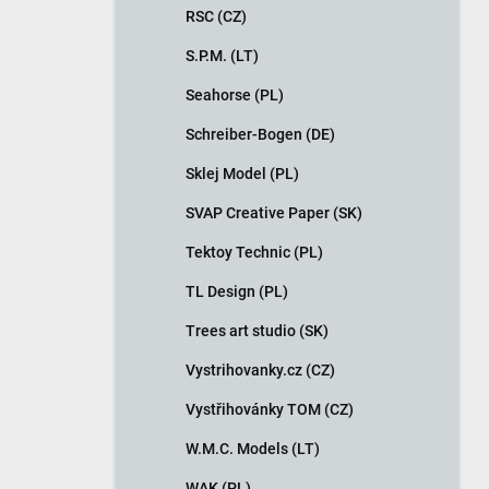
RSC (CZ)
S.P.M. (LT)
Seahorse (PL)
Schreiber-Bogen (DE)
Sklej Model (PL)
SVAP Creative Paper (SK)
Tektoy Technic (PL)
TL Design (PL)
Trees art studio (SK)
Vystrihovanky.cz (CZ)
Vystřihovánky TOM (CZ)
W.M.C. Models (LT)
WAK (PL)