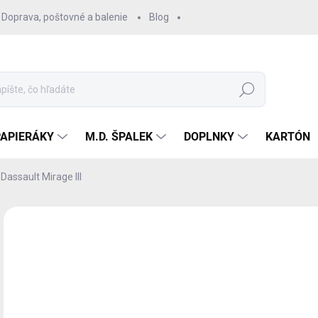
Doprava, poštovné a balenie
Blog
Hľadať
PAPIERÁKY
M.D. ŠPALEK
DOPLNKY
KARTÓN
Dassault Mirage III
Neohodnotené
Podrobnosti hodnotenia
16
15,
Jedn
SK
cena
MÔŽ