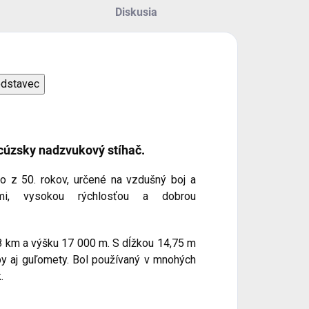
Diskusia
odstavec
cúzsky nadzvukový stíhač.
lo z 50. rokov, určené na vzdušný boj a
ami, vysokou rýchlosťou a dobrou
8 km a výšku 17 000 m. S dĺžkou 14,75 m
by aj guľomety. Bol používaný v mnohých
.