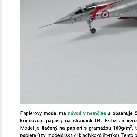
Papierový
model má
návod v nemčine
a obsahuje čí
kriedovom papiery na stranách B4.
Farba sa
neroz
2
Model je
tlačený na papieri s gramážou 160g/m
, 
papiera (tzv. modelárska či kladivková štvrťka). Tento