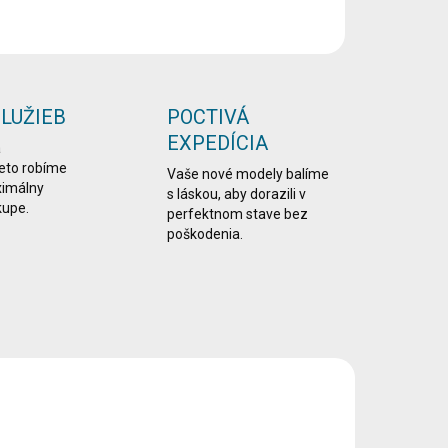
OPÝTAŤ SA
STRÁŽIŤ
SLUŽIEB
POCTIVÁ
EXPEDÍCIA
a
reto robíme
Vaše nové modely balíme
ximálny
s láskou, aby dorazili v
kupe.
perfektnom stave bez
poškodenia.