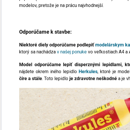
modelov, pretože je na prácu najvhodnejší.
Odporúčame k stavbe:
Niektoré diely odporúčame podlepiť
modelárskym k
ktorý sa nachádza
v našej ponuke
vo veľkostiach A4 a
Model odporúčame lepiť disperznými lepidlami, 
nájdete okrem iného lepidlo
Herkules
, ktoré je mode
číre a stále
. Toto lepidlo
je zdravotne neškodné
a je v