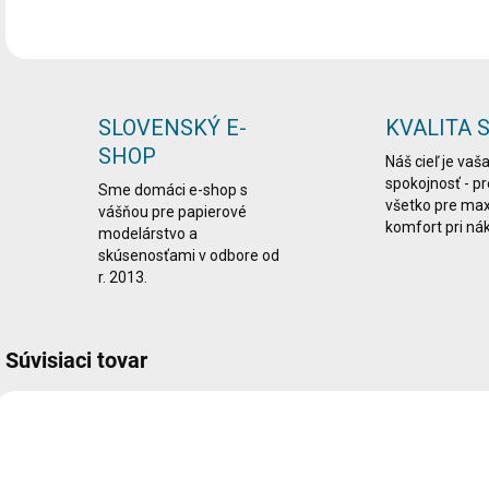
SLOVENSKÝ E-
KVALITA 
SHOP
Náš cieľ je vaš
spokojnosť - p
Sme domáci e-shop s
všetko pre ma
vášňou pre papierové
komfort pri ná
modelárstvo a
skúsenosťami v odbore od
r. 2013.
Súvisiaci tovar
VIAC ZA MENEJ
VIAC ZA MENEJ
LEPDRU003
LEPDRU029