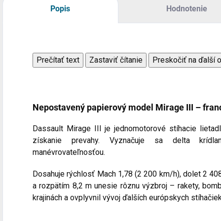
Popis
Hodnotenie
Prečítať text
Zastaviť čítanie
Preskočiť na ďalší 
Nepostavený papierový model
Mirage III
– fran
Dassault Mirage III je jednomotorové stíhacie lietad
získanie prevahy. Vyznačuje sa delta krídl
manévrovateľnosťou.
Dosahuje rýchlosť Mach 1,78 (2 200 km/h), dolet 2 40
a rozpätím 8,2 m unesie rôznu výzbroj – rakety, bom
krajinách a ovplyvnil vývoj ďalších európskych stíhačiek