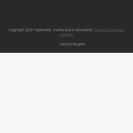
Copyright 2026
TopModely
. Všetky práva vyhradené.
Upraviť nastavenie
cookies
Vytvoril Shoptet