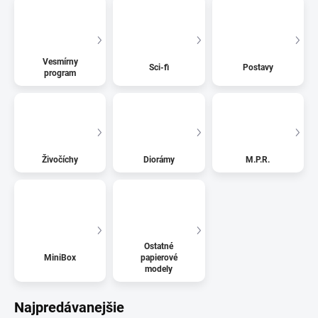
Vesmírny
Sci-fi
Postavy
program
Živočíchy
Diorámy
M.P.R.
Ostatné
MiniBox
papierové
modely
Najpredávanejšie