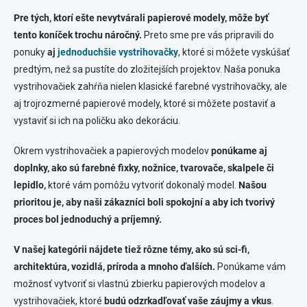
Pre tých, ktorí ešte nevytvárali papierové modely, môže byť
tento koníček trochu náročný.
Preto sme pre vás pripravili do
ponuky
aj
jednoduchšie vystrihovačky
, ktoré si môžete vyskúšať
predtým, než sa pustíte do zložitejších projektov. Naša ponuka
vystrihovačiek zahŕňa nielen klasické farebné vystrihovačky, ale
aj trojrozmerné papierové modely, ktoré si môžete postaviť a
vystaviť si ich na poličku ako dekoráciu.
Okrem vystrihovačiek a papierových modelov
ponúkame aj
doplnky, ako sú farebné fixky, nožnice, tvarovače, skalpele či
lepidlo,
ktoré vám pomôžu vytvoriť dokonalý model.
Našou
prioritou je, aby naši zákazníci boli spokojní a aby ich tvorivý
proces bol jednoduchý a príjemný.
V našej kategórii nájdete tiež rôzne témy, ako sú sci-fi,
architektúra, vozidlá, príroda a mnoho ďalších.
Ponúkame vám
možnosť vytvoriť si vlastnú zbierku papierových modelov a
vystrihovačiek, ktoré
budú odzrkadľovať vaše záujmy a vkus
.