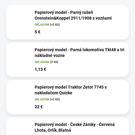
Papierový model - Parný rušeň
Orenstein&Koppel 2911/1908 s vozňami
SKLADOM
(>5 KS)
5 €
Papierový model - Parná lokomotíva Tkt48 a tri
nákladné vozne
SKLADOM
(3 KS)
1,13 €
Papierový model Traktor Zetor 7745 s
nakladačom Quicke
SKLADOM
(>5 KS)
22 €
Papierový model - České Zámky - Červená
Lhota, Orlík, Blatná