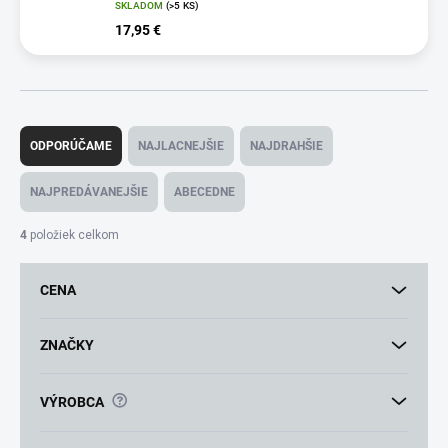
SKLADOM
(>5 KS)
17,95 €
R
a
ODPORÚČAME
NAJLACNEJŠIE
NAJDRAHŠIE
d
e
NAJPREDÁVANEJŠIE
ABECEDNE
n
i
4
položiek celkom
e
p
CENA
r
o
d
ZNAČKY
u
k
?
VÝROBCA
t
o