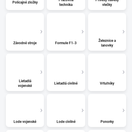
Policajné zložky
technika
vlečky
Železnice a
Závodné stroje
Formule F1-3
lanovky
Lietadlá
Lietadlá civilné
Vrtuľníky
vojenské
Lode vojenské
Lode civilné
Ponorky