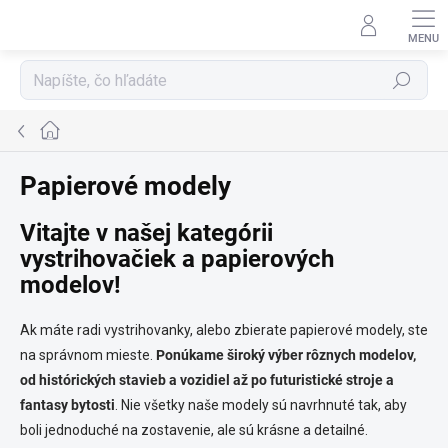
Prejsť
na
obsah
Hľadať
Domov
Papierové modely
Vitajte v našej kategórii
vystrihovačiek a papierových
modelov!
Ak máte radi vystrihovanky, alebo zbierate papierové modely, ste
na správnom mieste.
Ponúkame široký výber rôznych modelov,
od histórických stavieb a vozidiel až po futuristické stroje a
fantasy bytosti
. Nie všetky naše modely sú navrhnuté tak, aby
boli jednoduché na zostavenie, ale sú krásne a detailné.