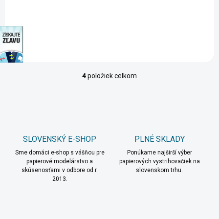
Do košíka
Do košíka
discount
4
položiek celkom
O
v
l
á
d
a
c
SLOVENSKÝ E-SHOP
PLNÉ SKLADY
i
Sme domáci e-shop s vášňou pre
e
Ponúkame najširší výber
papierové modelárstvo a
papierových vystrihovačiek na
p
skúsenosťami v odbore od r.
slovenskom trhu.
r
2013.
v
k
y
v