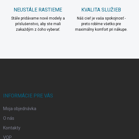
ý
p
NEUSTÁLE RASTIEME
KVALITA SLUŽIEB
i
s
Stále pridávame nové modely a
Náš cieľ je vaša spokojnosť -
u
príslušenstvo, aby ste mali
preto robíme všetko pre
zakaždým z čoho vyberať.
maximálny komfort pri nákupe.
Z
á
p
ä
t
i
INFORMÁCIE PRE VÁS
e
Moja objednávka
O nás
Kontakty
VOP