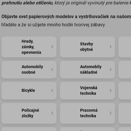
prehnutiu alebo otlčeniu
, ktorý je originál vyvinutý pre balenie 
Objavte svet papierových modelov a vystrihovačiek na našo
hľadáte a že si užijete mnoho hodín tvorivej zábavy.
Hrady,
Stavby
zámky,
obytné
opevnenia
Automobily
Automobily
osobné
nákladné
Vojenská
Bicykle
technika
Policajné
Pracovná
zložky
technika