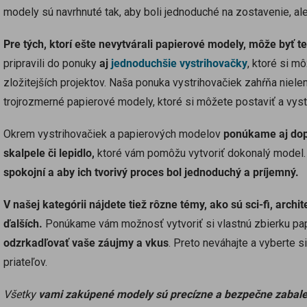
modely sú navrhnuté tak, aby boli jednoduché na zostavenie, ale
Pre tých, ktorí ešte nevytvárali papierové modely, môže byť t
pripravili do ponuky
aj
jednoduchšie vystrihovačky
, ktoré si m
zložitejších projektov. Naša ponuka vystrihovačiek zahŕňa nielen
trojrozmerné papierové modely, ktoré si môžete postaviť a vysta
Okrem vystrihovačiek a papierových modelov
ponúkame aj dopl
skalpele či lepidlo,
ktoré vám pomôžu vytvoriť dokonalý model
spokojní a aby ich tvorivý proces bol jednoduchý a príjemný.
V našej kategórii nájdete tiež rôzne témy, ako sú sci-fi, archi
ďalších.
Ponúkame vám možnosť vytvoriť si vlastnú zbierku pap
odzrkadľovať vaše záujmy a vkus
. Preto neváhajte a vyberte s
priateľov.
Všetky
vami zakúpené modely sú precízne a bezpečne zabal