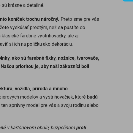
 sú krásne a detailné.
ento koníček trochu náročný.
Preto sme pre vás
ôžete vyskúšať predtým, než sa pustíte do
 klasické farebné vystrihovačky, ale aj
viť si ich na poličku ako dekoráciu.
nky, ako sú farebné fixky, nožnice, tvarovače,
.
Našou prioritou je, aby naši zákazníci boli
tektúra, vozidlá, príroda a mnoho
ierových modelov a vystrihovačiek, ktoré
budú
i ten správny model pre vás a svoju rodinu alebo
ené
v kartónovom obale, bezpečnom
proti