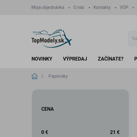
Prejsť
Moja objednávka
O nás
Kontakty
VOP
na
obsah
NOVINKY
VÝPREDAJ
ZAČÍNATE?
Domov
Papieráky
B
o
č
CENA
n
ý
p
a
0
€
21
€