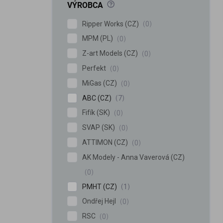
?
VÝROBCA
Ripper Works (CZ)
0
MPM (PL)
0
Z-art Models (CZ)
0
Perfekt
0
MiGas (CZ)
0
iscount
ABC (CZ)
7
Fifík (SK)
0
SVAP (SK)
0
ATTIMON (CZ)
0
AK Modely - Anna Vaverová (CZ)
0
PMHT (CZ)
1
Ondřej Hejl
0
RSC
0