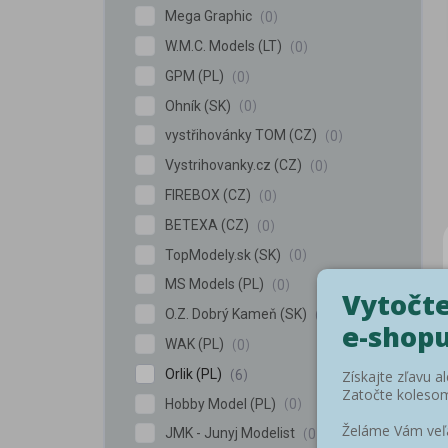
Mega Graphic
0
W.M.C. Models (LT)
0
GPM (PL)
0
Ohník (SK)
0
vystřihovánky TOM (CZ)
0
Vystrihovanky.cz (CZ)
0
FIREBOX (CZ)
0
BETEXA (CZ)
0
TopModely.sk (SK)
0
MS Models (PL)
0
O.Z. Dobrý Kameň (SK)
0
WAK (PL)
0
Orlik (PL)
6
Hobby Model (PL)
0
JMK - Junyj Modelist
0