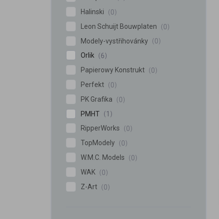
Halinski
0
Leon Schuijt Bouwplaten
0
Modely-vystřihovánky
0
Orlik
6
Papierowy Konstrukt
0
Perfekt
0
PK Grafika
0
PMHT
1
RipperWorks
0
TopModely
0
W.M.C. Models
0
WAK
0
Z-Art
0