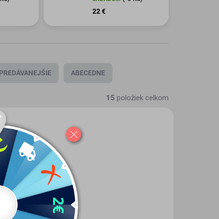
22 €
PREDÁVANEJŠIE
ABECEDNE
15
položiek celkom
309HUM
ABC-5301DIO
KLADOM
SKLADOM