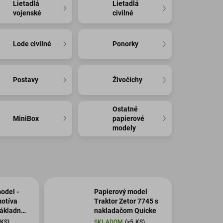
Lietadlá
Lietadlá
vojenské
civilné
Lode civilné
Ponorky
Postavy
Živočíchy
Ostatné
MiniBox
papierové
modely
odel -
Papierový model
otíva
Traktor Zetor 7745 s
nákladné
nakladačom Quicke
 KS)
SKLADOM
(>5 KS)