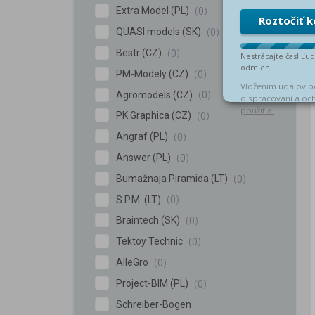
Extra Model (PL)
0
QUASI models (SK)
0
Bestr (CZ)
0
PM-Modely (CZ)
0
Agromodels (CZ)
0
PK Graphica (CZ)
0
Angraf (PL)
0
Answer (PL)
0
Bumažnaja Piramida (LT)
0
S.P.M. (LT)
0
Braintech (SK)
0
Tektoy Technic
0
AlleGro
0
Project-BIM (PL)
0
Schreiber-Bogen