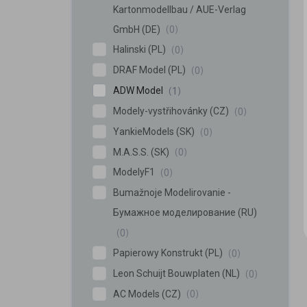
Kartonmodellbau / AUE-Verlag
GmbH (DE)
0
Halinski (PL)
0
DRAF Model (PL)
0
ADW Model
1
Modely-vystřihovánky (CZ)
0
YankieModels (SK)
0
M.A.S.S. (SK)
0
ModelyF1
0
Bumažnoje Modelirovanie -
Бумажное моделирование (RU)
0
Papierowy Konstrukt (PL)
0
Leon Schuijt Bouwplaten (NL)
0
AC Models (CZ)
0