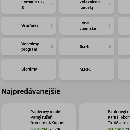
Formule F1-
Železnice a
3
lanovky
Lode
Vrtuľníky
vojenské
Vesmírny
Sci-fi
program
Diorámy
M.P.R.
Najpredávanejšie
Papierový model -
Papierový m
Parný rušeň
Parná lokom
Orenstein&Koppel
Tkt48 a tri 
2911/1908 s vozňami
vozne
SKLADOM
(>5 KS)
SKLADOM
(3