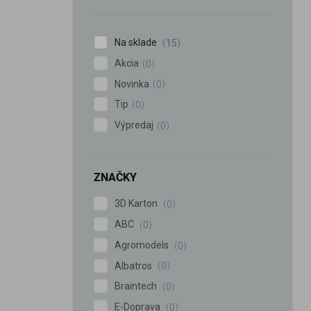
n
e
l
Na sklade
15
Akcia
0
Novinka
0
Tip
0
Výpredaj
0
ZNAČKY
3D Karton
0
ABC
0
Agromodels
0
Albatros
0
Braintech
0
E-Doprava
0