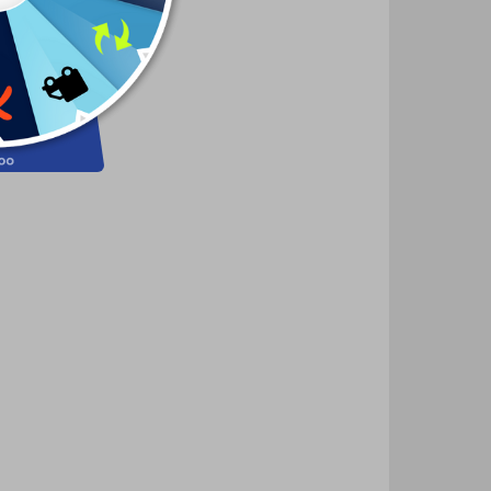
(1 KS)
(1 KS)
-
Papierový model
lo
Dioráma NFS Prostreet
ut
2 €
Do košíka
ADW-04
ORL-A014