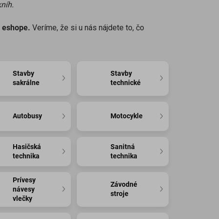
kníh.
m eshope.
Veríme, že si u nás nájdete to, čo
Stavby
Stavby
sakrálne
technické
Autobusy
Motocykle
Hasičská
Sanitná
technika
technika
Prívesy
Závodné
návesy
stroje
vlečky