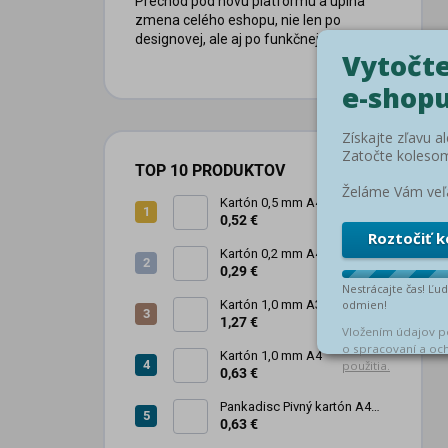
Prechod pod novú platformu a úplna
zmena celého eshopu, nie len po
designovej, ale aj po funkčnej stránke.
TOP 10 PRODUKTOV
Kartón 0,5 mm A4
0,52 €
Kartón 0,2 mm A4
0,29 €
Kartón 1,0 mm A3
1,27 €
Kartón 1,0 mm A4
0,63 €
Pankadisc Pivný kartón A4
1mm 420g
0,63 €