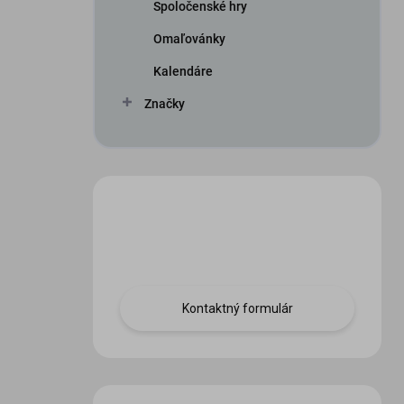
Spoločenské hry
Omaľovánky
Kalendáre
Značky
Máte otázku?
Obráťte sa na nás.
Kontaktný formulár