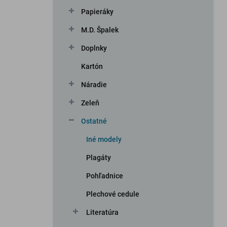
n
Papieráky
e
l
M.D. Špalek
Doplnky
Kartón
Náradie
Zeleň
Ostatné
Iné modely
Plagáty
Pohľadnice
Plechové cedule
Literatúra