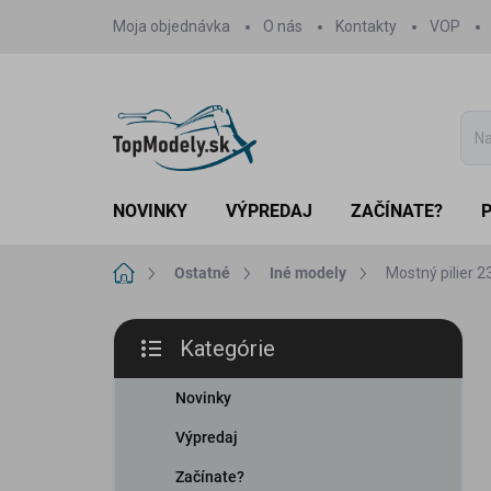
Prejsť
Moja objednávka
O nás
Kontakty
VOP
na
obsah
NOVINKY
VÝPREDAJ
ZAČÍNATE?
Domov
Ostatné
Iné modely
Mostný pilier 
B
Kategórie
o
Preskočiť
č
kategórie
n
Novinky
ý
Výpredaj
p
a
Začínate?