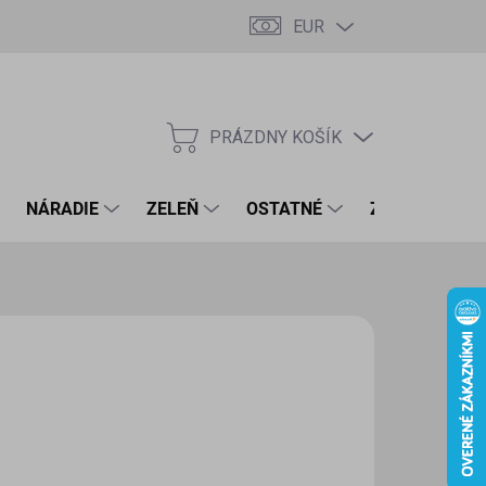
EUR
PRÁZDNY KOŠÍK
NÁKUPNÝ
KOŠÍK
NÁRADIE
ZELEŇ
OSTATNÉ
ZNAČKY
64 €
3 € bez DPH
otková
LADOM
(4 KS)
:
EME DORUČIŤ