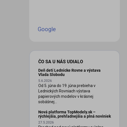
iscount
Google
ČO SA U NÁS UDIALO
Deň detí Lednicke Rovne a výstava
Vlada Slobodu
5.6.2026
Od 5. júna do 19. júna prebieha v
Lednických Rovniach výstava
papierových modelov v krásnej
sobášnej...
Nová platforma TopModely.sk –
rýchlejšia, prehľadnejšia a plná noviniek
27.5.2026