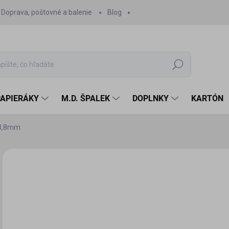
Doprava, poštovné a balenie
Blog
Hľadať
PAPIERÁKY
M.D. ŠPALEK
DOPLNKY
KARTÓN
23,8mm
Neohodnotené
Podrobnosti hodnotenia
1,
1,3
Jedn
SK
cena
MÔŽ