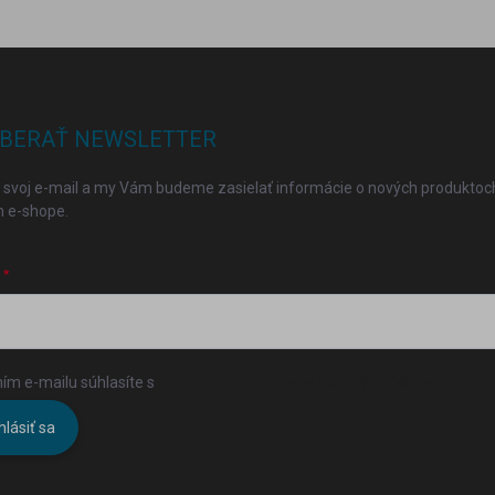
BERAŤ NEWSLETTER
 svoj e-mail a my Vám budeme zasielať informácie o nových produktoc
 e-shope.
ím e-mailu súhlasíte s
podmienkami ochrany osobných údajov
hlásiť sa