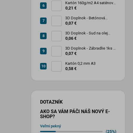
Kartón 160g/m2 A4 saténový
biely povrch
0,21 €
3D Doplnok - Betónová
zábrana 1ks
0,07 €
3D Doplnok - Sud na olej
kovový 250L - 1ks
0,06 €
3D Doplnok - Zábradlie 1ks +
stojan 2ks
0,07 €
Kartón 0,2 mm A3
0,58 €
DOTAZNÍK
AKO SA VÁM PÁČI NÁŠ NOVÝ E-
SHOP?
Veľmi pekný
(25%)