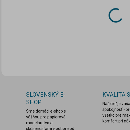
DO:
11.
MOŽ
DOR
DETA
SLOVENSKÝ E-
KVALITA 
SHOP
Náš cieľ je vaš
spokojnosť - p
Sme domáci e-shop s
všetko pre ma
vášňou pre papierové
komfort pri ná
modelárstvo a
skúsenosťami v odbore od