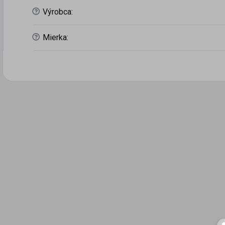
?
Výrobca
:
?
Mierka
: