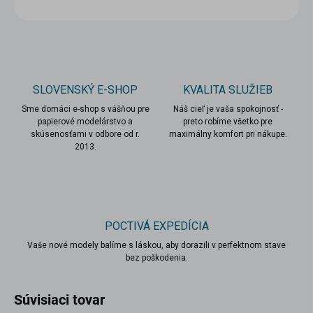
OPÝTAŤ SA
STRÁŽIŤ
SLOVENSKÝ E-SHOP
KVALITA SLUŽIEB
Sme domáci e-shop s vášňou pre
Náš cieľ je vaša spokojnosť -
papierové modelárstvo a
preto robíme všetko pre
skúsenosťami v odbore od r.
maximálny komfort pri nákupe.
2013.
POCTIVÁ EXPEDÍCIA
Vaše nové modely balíme s láskou, aby dorazili v perfektnom stave
bez poškodenia.
Súvisiaci tovar