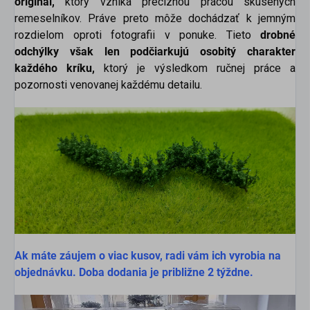
originál,
ktorý vzniká precíznou prácou skúsených
remeselníkov. Práve preto môže dochádzať k jemným
rozdielom oproti fotografii v ponuke. Tieto
drobné
odchýlky však len podčiarkujú osobitý charakter
každého kríku,
ktorý je výsledkom ručnej práce a
pozornosti venovanej každému detailu.
Ak máte záujem o viac kusov, radi vám ich vyrobia na
objednávku. Doba dodania je približne 2 týždne.