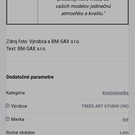
vašich modelov jedinečnú
atmosféru a kvalitu.
"
Zdroj foto: Výrobca a BM-SAX s.r.o.
Text: BM-SAX s.r.o.
Dodatočné parametre
Kategória
:
Krajinotvorba
?
Výrobca
:
TREES ART STUDIO (SK)
?
Mierka
:
Iné
Ročné obdobie
:
Leto