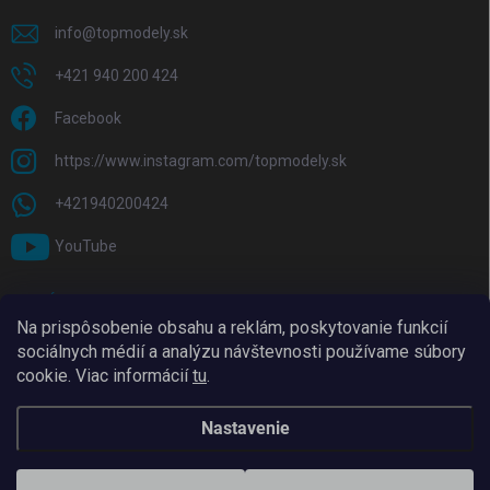
info
@
topmodely.sk
+421 940 200 424
Facebook
https://www.instagram.com/topmodely.sk
+421940200424
YouTube
PRIJÍMAME ONLINE PLATBY
Na prispôsobenie obsahu a reklám, poskytovanie funkcií
sociálnych médií a analýzu návštevnosti používame súbory
cookie. Viac informácií
tu
.
Nastavenie
Copyright 2026
TopModely
. Všetky práva vyhradené.
Upraviť nastavenie