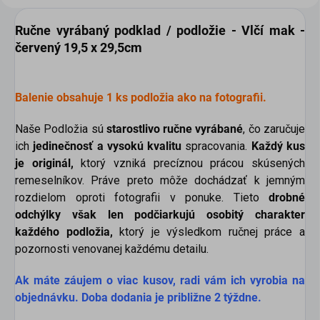
Ručne vyrábaný podklad / podložie - Vlčí mak -
červený 19,5 x 29,5cm
scount
Balenie obsahuje 1 ks podložia ak
o na fotografii.
Naše Podložia sú
starostlivo ručne vyrábané
, čo zaručuje
ich
jedinečnosť a vysokú kvalitu
spracovania.
Každý kus
je originál,
ktorý vzniká precíznou prácou skúsených
remeselníkov. Práve preto môže dochádzať k jemným
rozdielom oproti fotografii v ponuke. Tieto
drobné
odchýlky však len podčiarkujú osobitý charakter
každého podložia,
ktorý je výsledkom ručnej práce a
pozornosti venovanej každému detailu.
Ak máte záujem o viac kusov, radi vám ich vyrobia na
objednávku. Doba dodania je približne 2 týždne.