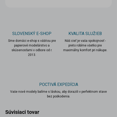
OPÝTAŤ SA
STRÁŽIŤ
SLOVENSKÝ E-SHOP
KVALITA SLUŽIEB
Sme domáci e-shop s vášňou pre
Náš cieľ je vaša spokojnosť -
papierové modelárstvo a
preto robíme všetko pre
skúsenosťami v odbore od r.
maximálny komfort pri nákupe.
2013.
POCTIVÁ EXPEDÍCIA
Vaše nové modely balíme s láskou, aby dorazili v perfektnom stave
bez poškodenia.
Súvisiaci tovar