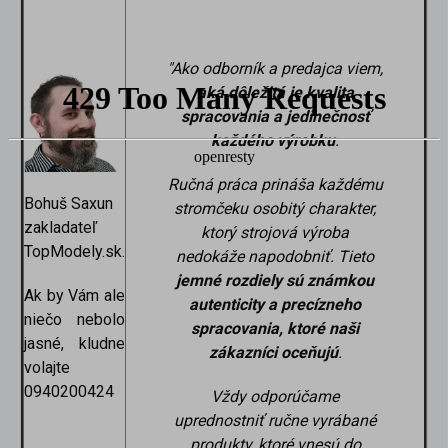
"Ako odborník a predajca viem,
aká dôležitá je kvalita
spracovania a jedinečnosť
každého výrobku
.
Ručná práca prináša každému
Bohuš Saxun
stromčeku osobitý charakter,
zakladateľ
ktorý strojová výroba
TopModely.sk.
nedokáže napodobniť. Tieto
jemné rozdiely sú známkou
Ak by Vám ale
autenticity a precízneho
niečo nebolo
spracovania, ktoré naši
jasné, kludne
zákazníci oceňujú
.
volajte
0940200424
Vždy odporúčame
uprednostniť ručne vyrábané
produkty, ktoré vnesú do