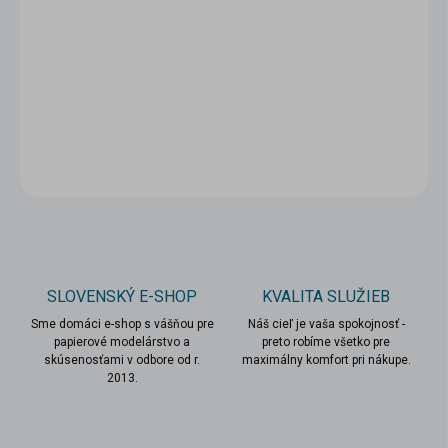
DORUČENIA
−
+
Pridať do košíka
DETAILNÉ INFORMÁCIE
OPÝTAŤ SA
STRÁŽIŤ
SLOVENSKÝ E-SHOP
KVALITA SLUŽIEB
Sme domáci e-shop s vášňou pre
Náš cieľ je vaša spokojnosť -
papierové modelárstvo a
preto robíme všetko pre
skúsenosťami v odbore od r.
maximálny komfort pri nákupe.
2013.