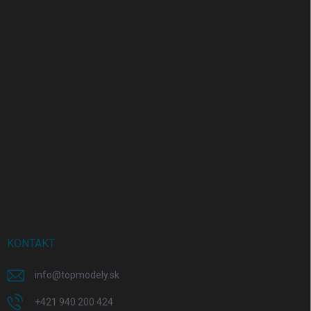
KONTAKT
info
@
topmodely.sk
+421 940 200 424