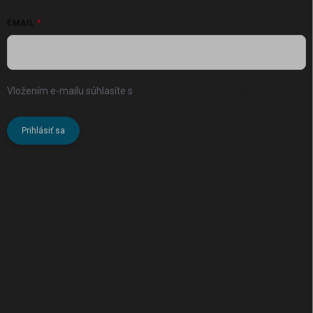
EMAIL
Vložením e-mailu súhlasíte s
podmienkami ochrany osobných
údajov
Prihlásiť sa