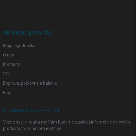
á
p
ä
t
i
INFORMÁCIE PRE VÁS
e
Moja objednávka
O nás
Kontakty
VOP
Doprava, poštovné a balenie
Blog
ODOBERAŤ NEWSLETTER
Vložte svoj e-mail a my Vám budeme zasielať informácie o nových
produktoch na našom e-shope.