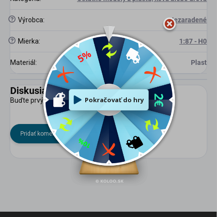
?
Výrobca
:
Nezaradené
?
Mierka
:
1:87 - H0
Materiál
:
Plast
Diskusia
Buďte prvý, kto napíše príspevok k tejto položke.
Pridať komentár
Z