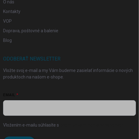
O nás
Kontakty
VOP
Doprava, poštovné a balenie
Blog
ODOBERAŤ NEWSLETTER
Vložte svoj e-mail a my Vám budeme zasielať informácie o nových
produktoch na našom e-shope.
EMAIL
Vložením e-mailu súhlasíte s
podmienkami ochrany osobných
údajov