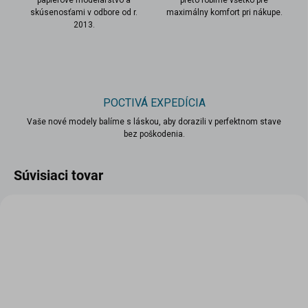
papierové modelárstvo a
preto robíme všetko pre
skúsenosťami v odbore od r.
maximálny komfort pri nákupe.
2013.
POCTIVÁ EXPEDÍCIA
Vaše nové modely balíme s láskou, aby dorazili v perfektnom stave
bez poškodenia.
Súvisiaci tovar
scount