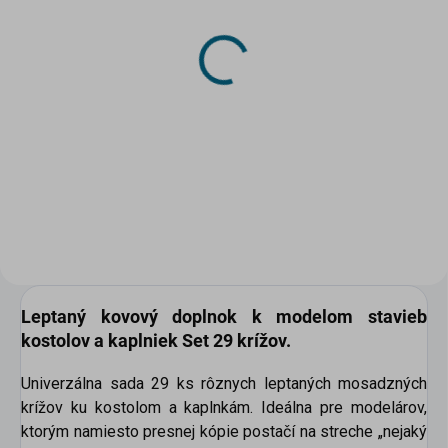
SKLADOM
(5 KS)
Papierový model - Kostol
sv. Jána Krstiteľa,
Sedmerovec -
Pominovce
1,85 €
Do košíka
Leptaný kovový doplnok k modelom stavieb
kostolov a kaplniek Set 29 krížov.
Univerzálna sada 29 ks rôznych leptaných mosadzných
krížov ku kostolom a kaplnkám. Ideálna pre modelárov,
ktorým namiesto presnej kópie postačí na streche „nejaký