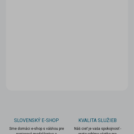
5 - 9 ks = zľava 5 %
9,61 €
/ ks
10 a viac ks = zľava 10 %
9,11 €
/ ks
Ušetríte
0 €
−
+
Pridať do košíka
DETAILNÉ INFORMÁCIE
OPÝTAŤ SA
STRÁŽIŤ
SLOVENSKÝ E-SHOP
KVALITA SLUŽIEB
Sme domáci e-shop s vášňou pre
Náš cieľ je vaša spokojnosť -