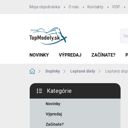
Prejsť
Moja objednávka
O nás
Kontakty
VOP
na
obsah
NOVINKY
VÝPREDAJ
ZAČÍNATE?
Domov
Doplnky
Leptané diely
Leptaný dopl
B
Kategórie
o
Preskočiť
č
kategórie
n
Novinky
ý
Výpredaj
p
a
Začínate?