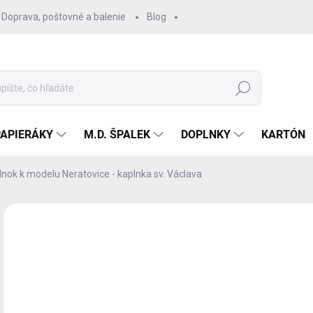
Doprava, poštovné a balenie
Blog
Hľadať
PAPIERÁKY
M.D. ŠPALEK
DOPLNKY
KARTÓN
nok k modelu Neratovice - kaplnka sv. Václava
Neohodnotené
Podrobnosti hodnotenia
1,
1,2
Jedn
SK
cena
MÔŽ