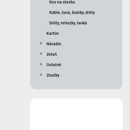
Kov na stavbu
Káble, laná, šnúrky, drôty
Drôty, retiazky, lanká
Kartón
Náradie
Zeleň
Ostatné
Značky
Máte otázku?
Obráťte sa na nás.