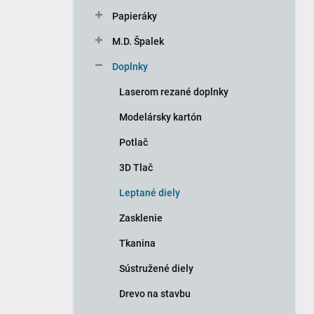
n
Papieráky
e
l
M.D. Špalek
Doplnky
Laserom rezané doplnky
Modelársky kartón
Potlač
3D Tlač
Leptané diely
Zasklenie
Tkanina
Sústružené diely
Drevo na stavbu