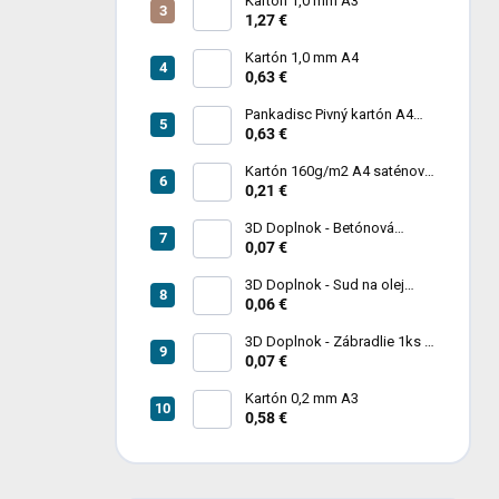
Kartón 1,0 mm A3
1,27 €
Kartón 1,0 mm A4
0,63 €
Pankadisc Pivný kartón A4
1mm 420g
0,63 €
Kartón 160g/m2 A4 saténový
biely povrch
0,21 €
3D Doplnok - Betónová
zábrana 1ks
0,07 €
3D Doplnok - Sud na olej
kovový 250L - 1ks
0,06 €
3D Doplnok - Zábradlie 1ks +
stojan 2ks
0,07 €
Kartón 0,2 mm A3
0,58 €