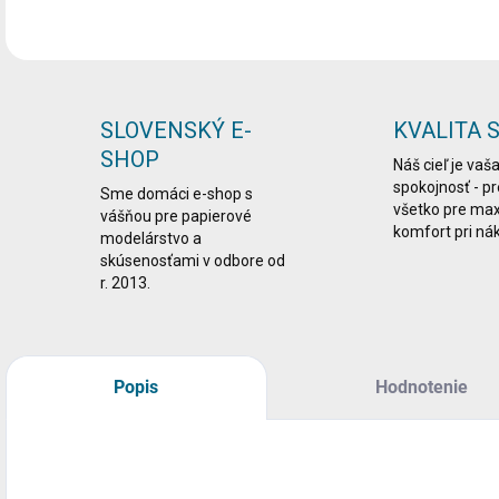
SLOVENSKÝ E-
KVALITA 
SHOP
Náš cieľ je vaš
spokojnosť - p
Sme domáci e-shop s
všetko pre ma
vášňou pre papierové
komfort pri ná
modelárstvo a
skúsenosťami v odbore od
r. 2013.
Popis
Hodnotenie