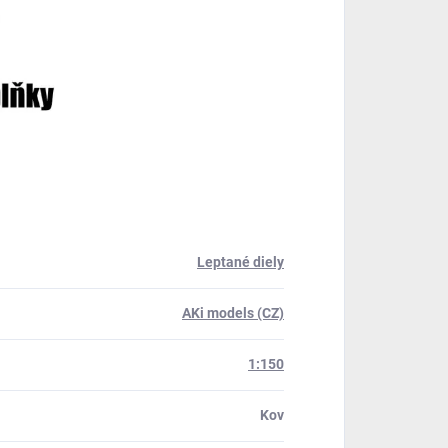
Leptané diely
AKi models (CZ)
1:150
Kov