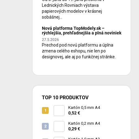
Lednických Rovniach výstava
papierových modelov v krásnej
sobášnej...
Nová platforma TopModely.sk –
rýchlejšia, prehľadnejšia a plná noviniek
27.5.2026
Prechod pod novú platformu a úplna
zmena celého eshopu, nie len po
designovej, ale aj po funkčnej stránke.
TOP 10 PRODUKTOV
Kartón 0,5 mm A4
0,52 €
Kartón 0,2 mm A4
0,29 €