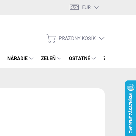
EUR
PRÁZDNY KOŠÍK
NÁKUPNÝ
KOŠÍK
NÁRADIE
ZELEŇ
OSTATNÉ
ZNAČKY
50 €
2 € bez DPH
otková
LADOM
(2 KS)
:
EME DORUČIŤ