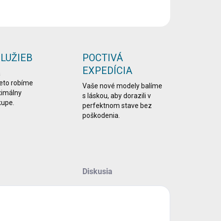
OPÝTAŤ SA
STRÁŽIŤ
SLUŽIEB
POCTIVÁ
EXPEDÍCIA
a
reto robíme
Vaše nové modely balíme
ximálny
s láskou, aby dorazili v
kupe.
perfektnom stave bez
poškodenia.
Diskusia