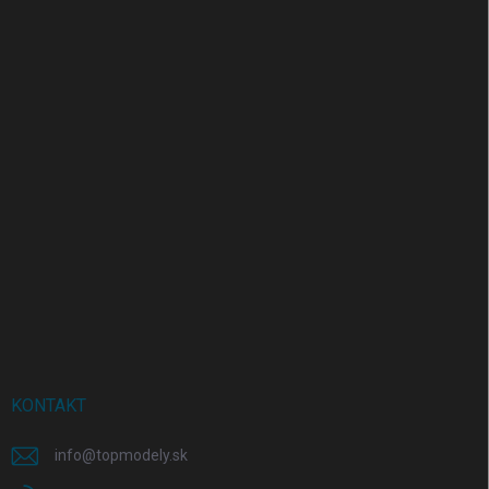
KONTAKT
info
@
topmodely.sk