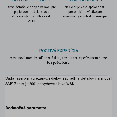
Sme domáci e-shop s vášňou pre
Náš cieľ je vaša spokojnosť -
papierové modelárstvo a
preto robíme všetko pre
skúsenosťami v odbore od r.
maximálny komfort pri nákupe.
2013.
POCTIVÁ EXPEDÍCIA
scount
Vaše nové modely balíme s láskou, aby dorazili v perfektnom stave
bez poškodenia.
Sada laserom vyrezaných dielov zábradlí a detailov na model
SMS Zenta (1:200) od vydavateľstva WAK.
Dodatočné parametre