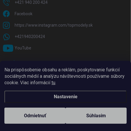
+421 940 200 424
Facebook
https://www.instagram.com/topmodely.sk
+421940200424
YouTube
PRIJÍMAME ONLINE PLATBY
Na prispôsobenie obsahu a reklám, poskytovanie funkcií
sociálnych médií a analýzu návštevnosti používame súbory
cookie. Viac informácií
tu
.
Nastavenie
Copyright 2026
TopModely
. Všetky práva vyhradené.
Upraviť nastavenie
cookies
Odmietnuť
Súhlasím
Vytvoril Shoptet