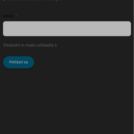
EMAIL
Vložením e-mailu súhlasíte s
podmienkami ochrany osobných
údajov
Prihlásiť sa