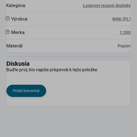
Kategória
:
Laserom rezané doplnky
?
Výrobca
:
WAK (PL)
?
Mierka
:
1:200
Materiál
:
Papier
Diskusia
Buďte prvý, kto napíše príspevok k tejto položke.
Pridať komentár