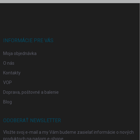
Z
á
p
ä
t
i
INFORMÁCIE PRE VÁS
e
Moja objednávka
O nás
Kontakty
VOP
Doprava, poštovné a balenie
Blog
ODOBERAŤ NEWSLETTER
Vložte svoj e-mail a my Vám budeme zasielať informácie o nových
produktoch na našom e-shope.