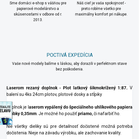
Sme domáci e-shop s vášňou pre
Náš cieľ je vaša spokojnosť -
papierové modelárstvo a
preto robíme všetko pre
skúsenosťami v odbore od r.
maximálny komfort pri nákupe.
2013.
POCTIVÁ EXPEDÍCIA
Vaše nové modely balíme s láskou, aby dorazili v perfektnom stave
bez poškodenia.
Laserom rezaný doplnok -
Plot latkový šikmokrížený 1:87.
V
balení su 4ks 24cm plotov, plotové dosky a stĺpiky
discount
Doplnok je l
aserom vypálený do špeciálneho uhlíkového papiera
hrúbky 0,35mm
. Je možné ho použiť
priamo,
či nafarbiť ho.
Nie všetky dieliky sú pre detailnosť dočistené možná potreba
dočistenia. Nieje na závadu výrobku, ale zachovanie kvality.