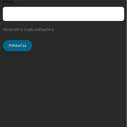
EMAIL
Vložením e-mailu súhlasíte s
podmienkami ochrany osobných
údajov
Prihlásiť sa