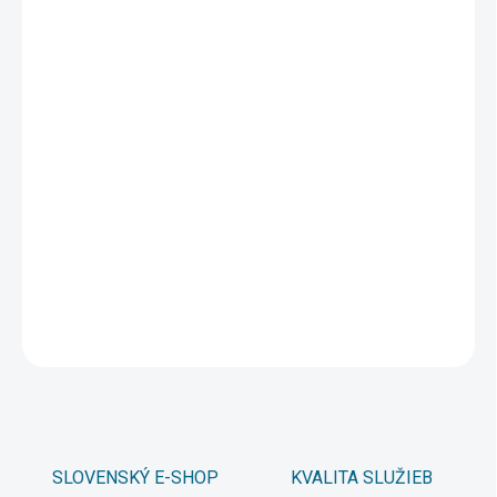
1 - 4 ks
4,98 €
/ ks
5 - 9 ks = zľava 5 %
4,73 €
/ ks
10 a viac ks = zľava 10 %
4,48 €
/ ks
Ušetríte
0 €
−
+
Pridať do košíka
DETAILNÉ INFORMÁCIE
OPÝTAŤ SA
STRÁŽIŤ
SLOVENSKÝ E-SHOP
KVALITA SLUŽIEB