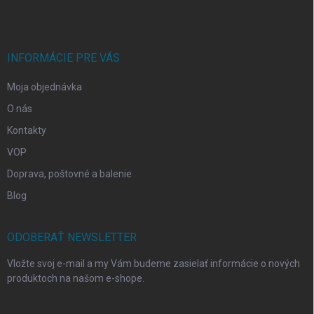
p
ä
t
i
INFORMÁCIE PRE VÁS
e
Moja objednávka
O nás
Kontakty
VOP
Doprava, poštovné a balenie
Blog
ODOBERAŤ NEWSLETTER
Vložte svoj e-mail a my Vám budeme zasielať informácie o nových
produktoch na našom e-shope.