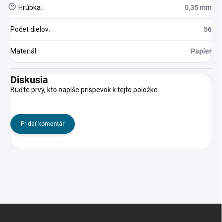
?
Hrúbka
:
0,35 mm
Počet dielov
:
56
Materiál
:
Papier
Diskusia
Buďte prvý, kto napíše príspevok k tejto položke.
Pridať komentár
Z
á