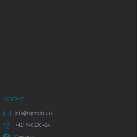
KONTAKT
info
@
topmodely.sk
+421 940 200 424