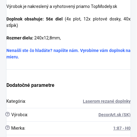
Výrobok je nakreslený a vyhotovený priamo TopModely.sk
Doplnok obsahuje:
56x diel
(4x plot, 12x plotové dosky, 40x
stĺpik)
Rozmer dielu:
240x12,8mm,
Nenašli ste čo hladáte? napíšte nám. Vyrobíme vám doplnok na
mieru.
Dodatočné parametre
Kategória
:
Laserom rezané doplnky
?
Výrobca
:
DecorArt.sk (SK)
?
Mierka
:
1:87 - H0