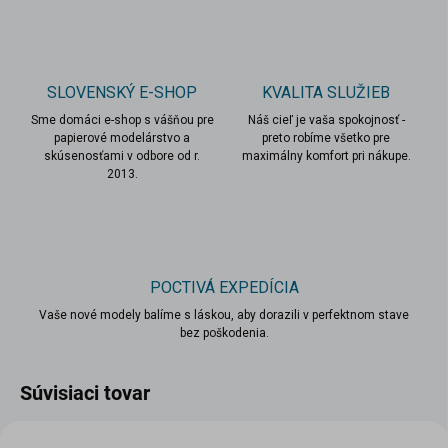
SLOVENSKÝ E-SHOP
KVALITA SLUŽIEB
Sme domáci e-shop s vášňou pre
Náš cieľ je vaša spokojnosť -
papierové modelárstvo a
preto robíme všetko pre
skúsenosťami v odbore od r.
maximálny komfort pri nákupe.
2013.
POCTIVÁ EXPEDÍCIA
Vaše nové modely balíme s láskou, aby dorazili v perfektnom stave
bez poškodenia.
Súvisiaci tovar