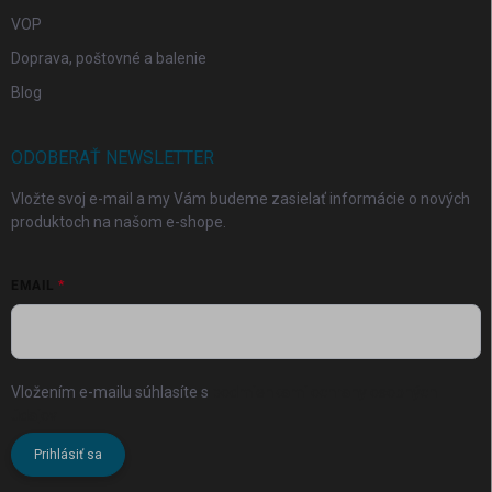
VOP
Doprava, poštovné a balenie
Blog
ODOBERAŤ NEWSLETTER
Vložte svoj e-mail a my Vám budeme zasielať informácie o nových
produktoch na našom e-shope.
EMAIL
Vložením e-mailu súhlasíte s
podmienkami ochrany osobných
údajov
Prihlásiť sa