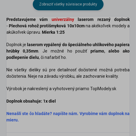
Zobraziť všetky súvisiace produkty
Predstavujeme vám
univerzálny
laserom rezaný doplnok
-
Plechová rohož protišmyková 10x10cm
na akékoľvek modely a
akúkoľvek úpravu.
Mierka 1:25
Doplnok je
laserom vypálený do špeciálneho uhlíkového papiera
hrúbky 0,35mm
. Je možné ho použiť
priamo, alebo ako
podlepenie dielu
, či nafarbiť ho.
Nie všetky dieliky sú pre detailnosť dočistené možná potreba
dočistenia. Nieje na závadu výrobku, ale zachovanie kvality.
Výrobok je nakreslený a vyhotovený priamo TopModely.sk
Doplnok obsahuje:
1x diel
Nenašli ste čo hladáte? napíšte nám. Vyrobíme vám doplnok na
mieru.