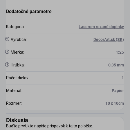
Dodatočné parametre
Kategória
:
Laserom rezané doplnky
?
Výrobca
:
DecorArt.sk (SK)
?
Mierka
:
1:25
?
Hrúbka
:
0,35 mm
Počet dielov
:
1
Materiál
:
Papier
Rozmer
:
10 x 10cm
Diskusia
Buďte prvý, kto napíše príspevok k tejto položke.