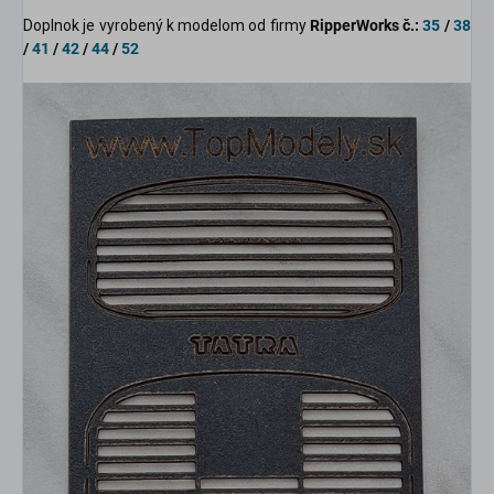
Doplnok je vyrobený k modelom od firmy
RipperWorks č.:
35
/
38
/
41
/
42
/
44
/
52