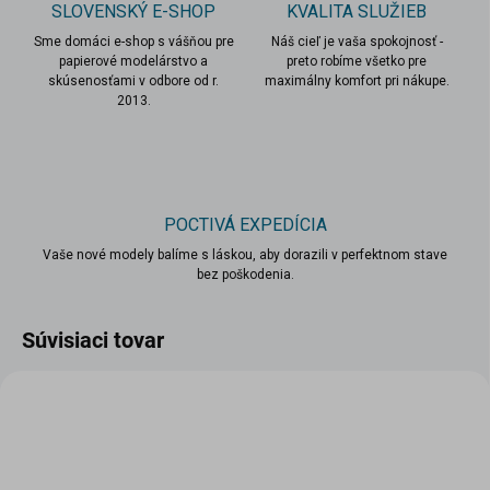
SLOVENSKÝ E-SHOP
KVALITA SLUŽIEB
Sme domáci e-shop s vášňou pre
Náš cieľ je vaša spokojnosť -
papierové modelárstvo a
preto robíme všetko pre
skúsenosťami v odbore od r.
maximálny komfort pri nákupe.
2013.
POCTIVÁ EXPEDÍCIA
Vaše nové modely balíme s láskou, aby dorazili v perfektnom stave
bez poškodenia.
Súvisiaci tovar