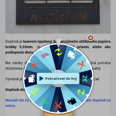
Doplnok je
laserom vypálený do špeciálneho uhlíkového papiera
hrúbky 0,35mm
. Je možné ho použiť
priamo, alebo ako
podlepenie dielu
, či nafarbiť ho.
Nie všetky dieliky sú pre detailnosť dočistené možná potreba
dočistenia. Nieje na závadu výrobku, ale zachovanie kvality.
Výrobok je nakreslený a vyhotovený priamo TopModely.sk
Doplnok obsahuje:
7
x diel
Nenašli ste čo hladáte? napíšte nám. Vyrobíme vám doplnok na
mieru.