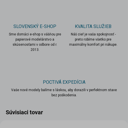
SLOVENSKÝ E-SHOP
KVALITA SLUŽIEB
Sme domáci e-shop s vášňou pre
Náš cieľ je vaša spokojnosť -
papierové modelárstvo a
preto robíme všetko pre
skúsenosťami v odbore od r.
maximálny komfort pri nákupe.
2013.
POCTIVÁ EXPEDÍCIA
Vaše nové modely balíme s láskou, aby dorazili v perfektnom stave
bez poškodenia.
Súvisiaci tovar