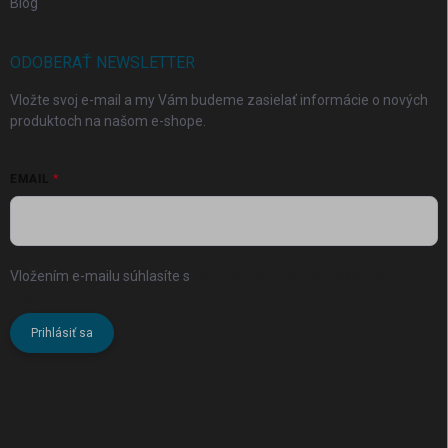
Blog
ODOBERAŤ NEWSLETTER
Vložte svoj e-mail a my Vám budeme zasielať informácie o nových
produktoch na našom e-shope.
EMAIL
Vložením e-mailu súhlasíte s
podmienkami ochrany osobných
údajov
Prihlásiť sa