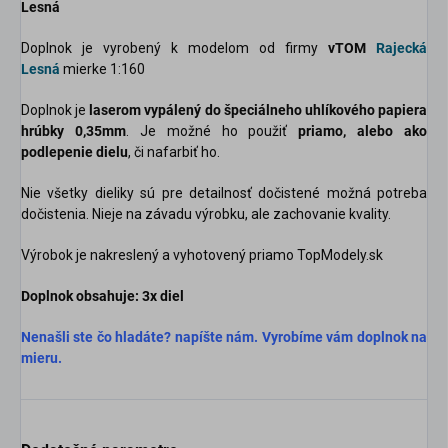
Lesná
Doplnok je vyrobený k modelom od firmy
vTOM
Rajecká
Lesná
mierke 1:160
Doplnok je
laserom vypálený do špeciálneho uhlíkového papiera
hrúbky 0,35mm
. Je možné ho použiť
priamo, alebo ako
podlepenie dielu
, či nafarbiť ho.
Nie všetky dieliky sú pre detailnosť dočistené možná potreba
dočistenia. Nieje na závadu výrobku, ale zachovanie kvality.
Výrobok je nakreslený a vyhotovený priamo TopModely.sk
Doplnok obsahuje:
3
x diel
Nenašli ste čo hladáte? napíšte nám. Vyrobíme vám doplnok na
mieru.