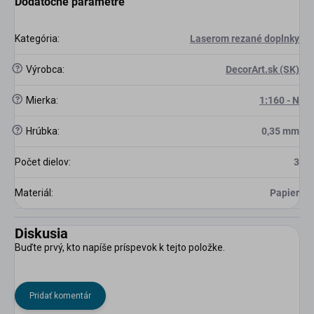
Dodatočné parametre
Kategória
:
Laserom rezané doplnky
?
Výrobca
:
DecorArt.sk (SK)
?
Mierka
:
1:160 - N
?
Hrúbka
:
0,35 mm
Počet dielov
:
3
Materiál
:
Papier
Diskusia
Buďte prvý, kto napíše príspevok k tejto položke.
Pridať komentár