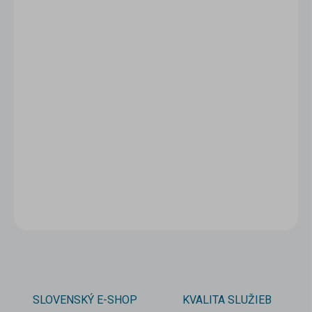
1 - 4 ks
11 €
/ ks
5 - 9 ks = zľava 5 %
10,45 €
/ ks
10 a viac ks = zľava 10 %
9,90 €
/ ks
Ušetríte
0 €
−
+
Pridať do košíka
DETAILNÉ INFORMÁCIE
OPÝTAŤ SA
STRÁŽIŤ
SLOVENSKÝ E-SHOP
KVALITA SLUŽIEB