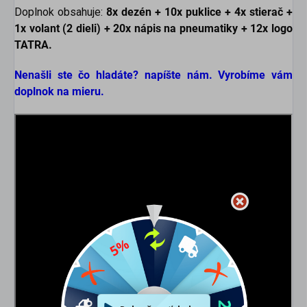
Doplnok obsahuje:
8x dezén + 10x puklice + 4x stierač +
1x volant (2 dieli) +
20x nápis na pneumatiky + 12x logo
TATRA.
Nenašli ste čo hladáte? napíšte nám. Vyrobíme vám
doplnok na mieru.