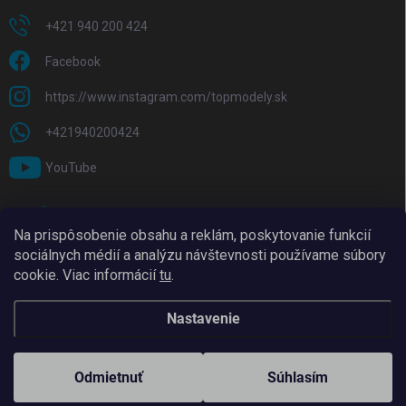
+421 940 200 424
Facebook
https://www.instagram.com/topmodely.sk
+421940200424
YouTube
PRIJÍMAME ONLINE PLATBY
Na prispôsobenie obsahu a reklám, poskytovanie funkcií
sociálnych médií a analýzu návštevnosti používame súbory
cookie. Viac informácií
tu
.
Nastavenie
Copyright 2026
TopModely
. Všetky práva vyhradené.
Upraviť nastavenie
cookies
Odmietnuť
Súhlasím
Vytvoril Shoptet