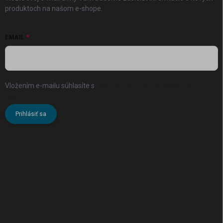
produktoch na našom e-shope.
EMAIL
Vložením e-mailu súhlasíte s
podmienkami ochrany osobných
údajov
Prihlásiť sa