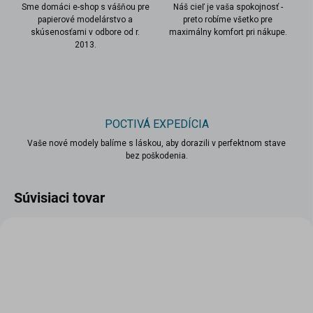
Sme domáci e-shop s vášňou pre
Náš cieľ je vaša spokojnosť -
papierové modelárstvo a
preto robíme všetko pre
skúsenosťami v odbore od r.
maximálny komfort pri nákupe.
2013.
POCTIVÁ EXPEDÍCIA
Vaše nové modely balíme s láskou, aby dorazili v perfektnom stave
bez poškodenia.
Súvisiaci tovar
VIAC ZA MENEJ