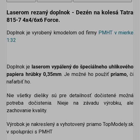
Laserom rezaný doplnok - Dezén na kolesá Tatra
815-7 4x4/6x6 Force.
Doplnok je vyrobený kmodelom od firmy
PMHT v mierke
1:32
Doplnok je
laserom vypálený do špeciálneho uhlíkového
papiera hrúbky 0,35mm
. Je možné ho použiť
priamo,
či
nafarbiť ho.
Nie všetky dieliky sú pre detailnosť dočistené možná
potreba dočistenia. Nieje na závadu výrobku, ale
zachovanie kvality.
Výrobok je nakreslený a vyhotovený priamo TopModely.sk
v spolupráci s PMHT