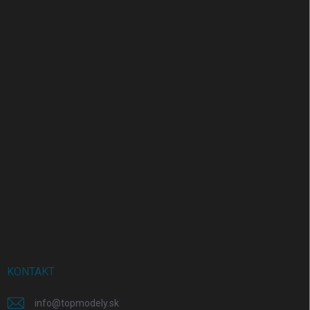
KONTAKT
info
@
topmodely.sk