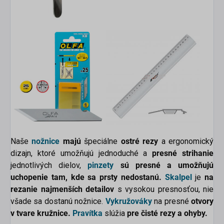
Naše
nožnice
majú
špeciálne
ostré rezy
a ergonomický
dizajn, ktoré umožňujú jednoduché a
presné strihanie
jednotlivých dielov,
pinzety
sú presné a umožňujú
uchopenie tam, kde sa prsty nedostanú.
Skalpel
je
na
rezanie najmenších detailov
s vysokou presnosťou, nie
všade sa dostanú nožnice.
Vykružováky
na presné
otvory
v tvare kružnice.
Pravítka
slúžia
pre čisté rezy a ohyby.