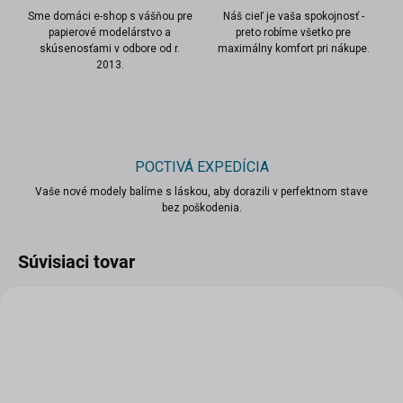
Sme domáci e-shop s vášňou pre
Náš cieľ je vaša spokojnosť -
papierové modelárstvo a
preto robíme všetko pre
skúsenosťami v odbore od r.
maximálny komfort pri nákupe.
2013.
POCTIVÁ EXPEDÍCIA
Vaše nové modely balíme s láskou, aby dorazili v perfektnom stave
bez poškodenia.
Súvisiaci tovar
VIAC ZA MENEJ