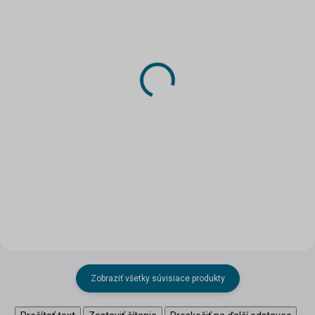
SKLADOM
SKLADOM
(1 KS)
(>5 KS)
Králikáreň 1:35
DRUCHEMA Lepidlo -
HERKULES 130g
7,99 €
3,45 €
Do košíka
Do košíka
Zobraziť všetky súvisiace produkty