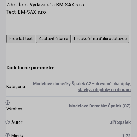
Zdroj foto: Vydavateľ a BM-SAX s.r.o.
Text: BM-SAX s.r.o.
Prečítať text
Zastaviť čítanie
Preskočiť na ďalší odstavec
Dodatočné parametre
Modelové domečky Špalek CZ – drevené chalúpky,
Kategória
:
stavby a doplnky do diorám
scount
?
Modelové Domečky Špalek (CZ)
Výrobca
:
?
Autor
:
Jiří Špalek
?
Mierka
:
1:72