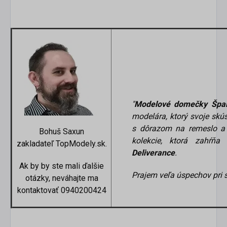
"
Modelové domečky Špa
modelára, ktorý svoje skú
s dôrazom na remeslo a 
Bohuš Saxun
kolekcie, ktorá zahŕňa
zakladateľ TopModely.sk.
Deliverance
.
Ak by by ste mali ďalšie
Prajem veľa úspechov pri 
otázky, neváhajte ma
kontaktovať 0940200424