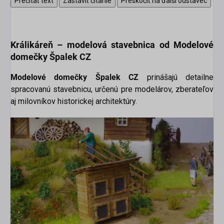
Prečítať text
Zastaviť čítanie
Preskočiť na ďalší odstavec
Králikáreň –
modelová stavebnica od Modelové
domečky Špalek CZ
Modelové domečky Špalek CZ
prinášajú detailne
spracovanú stavebnicu, určenú pre modelárov, zberateľov
aj milovníkov historickej architektúry.