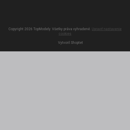
Copyright 2026
TopModely
. Všetky práva vyhradené.
Upraviť nastavenie
cookies
Vytvoril Shoptet