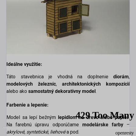
Ideálne využitie:
Táto stavebnica je vhodná na doplnenie
diorám
,
modelových železníc
,
architektonických kompozícií
alebo ako
samostatný dekoratívny model
.
Farbenie a lepenie:
Model sa lepí bežným
lepidlom na drevo alebo papier
.
Na farebnú úpravu odporúčame
modelárske farby
–
akrylové, syntetické, liehové
a pod.