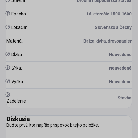
Stavba
:
Drobná hospodárska stavba
?
Epocha
:
16. storočie 1500-1600
?
Lokácia
:
Slovensko a Čechy
Materiál
:
Balza, dyha, drevopapier
?
Dĺžka
:
Neuvedené
?
Šírka
:
Neuvedené
?
Výška
:
Neuvedené
?
Stavba
Zadelenie
:
Diskusia
Buďte prvý, kto napíše príspevok k tejto položke.