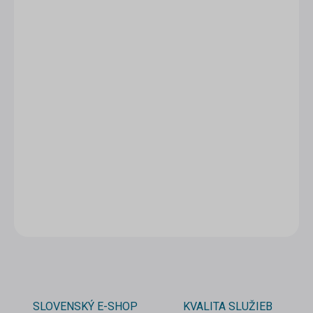
1 - 4 ks
3,89 €
/ ks
5 - 9 ks = zľava 5 %
3,70 €
/ ks
10 a viac ks = zľava 10 %
3,50 €
/ ks
Ušetríte
0 €
−
+
Pridať do košíka
DETAILNÉ INFORMÁCIE
OPÝTAŤ SA
STRÁŽIŤ
SLOVENSKÝ E-SHOP
KVALITA SLUŽIEB