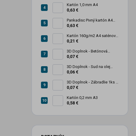
Kartón 1,0 mm A4
0,63 €
Pankadisc Pivný kartón A4
1mm 420g
0,63 €
Kartón 160g/m2 A4 saténový
biely povrch
0,21 €
3D Doplnok - Betónová
zábrana 1ks
0,07 €
3D Doplnok - Sud na olej
kovový 250L - 1ks
0,06 €
3D Doplnok - Zábradlie 1ks +
stojan 2ks
0,07 €
Kartón 0,2 mm A3
0,58 €