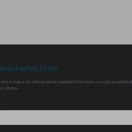
BERAŤ NEWSLETTER
 svoj e-mail a my Vám budeme zasielať informácie o nových produktoc
 e-shope.