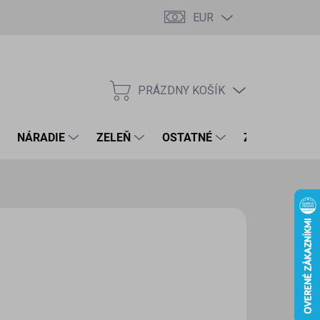
EUR
PRÁZDNY KOŠÍK
NÁKUPNÝ
KOŠÍK
NÁRADIE
ZELEŇ
OSTATNÉ
ZNAČKY
15 €
6 € bez DPH
otková
LADOM
(1 KS)
:
EME DORUČIŤ