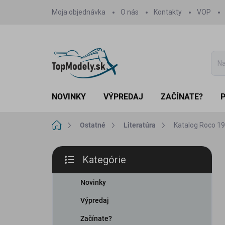
Prejsť
Moja objednávka
O nás
Kontakty
VOP
na
obsah
NOVINKY
VÝPREDAJ
ZAČÍNATE?
Domov
Ostatné
Literatúra
Katalog Roco 1
B
Kategórie
o
Preskočiť
č
kategórie
n
Novinky
ý
Výpredaj
p
a
Začínate?