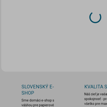
DO:
11.
MOŽ
DOR
DETA
SLOVENSKÝ E-
KVALITA 
SHOP
Náš cieľ je vaš
spokojnosť - p
Sme domáci e-shop s
všetko pre ma
vášňou pre papierové