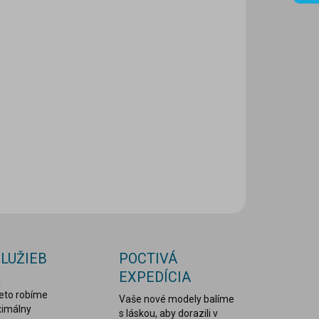
8.2026
NOSTI
UČENIA
−
+
Pridať do košíka
ILNÉ INFORMÁCIE
OPÝTAŤ SA
STRÁŽIŤ
SLUŽIEB
POCTIVÁ
EXPEDÍCIA
a
reto robíme
Vaše nové modely balíme
ximálny
s láskou, aby dorazili v