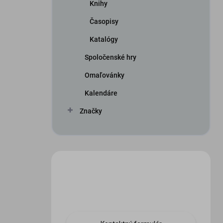
Knihy
Časopisy
Katalógy
Spoločenské hry
Omaľovánky
Kalendáre
Značky
Máte otázku?
Obráťte sa na nás.