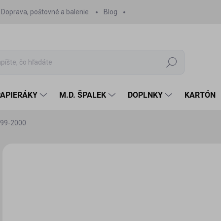
Doprava, poštovné a balenie
Blog
Hľadať
PAPIERÁKY
M.D. ŠPALEK
DOPLNKY
KARTÓN
999-2000
Neohodnotené
Podrobnosti hodnotenia
6,
5,8
Jedn
SK
cena
MÔŽ