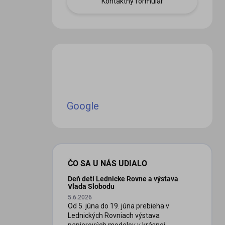
Kontaktný formulár
iscount
Google
ČO SA U NÁS UDIALO
Deň detí Lednicke Rovne a výstava
Vlada Slobodu
5.6.2026
Od 5. júna do 19. júna prebieha v
Lednických Rovniach výstava