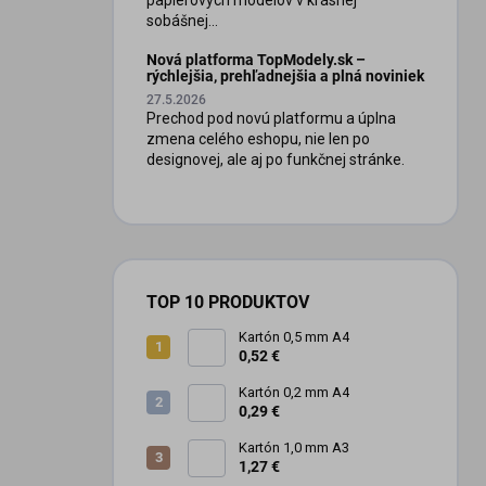
papierových modelov v krásnej
sobášnej...
Nová platforma TopModely.sk –
rýchlejšia, prehľadnejšia a plná noviniek
27.5.2026
Prechod pod novú platformu a úplna
zmena celého eshopu, nie len po
designovej, ale aj po funkčnej stránke.
TOP 10 PRODUKTOV
Kartón 0,5 mm A4
0,52 €
Kartón 0,2 mm A4
0,29 €
Kartón 1,0 mm A3
1,27 €