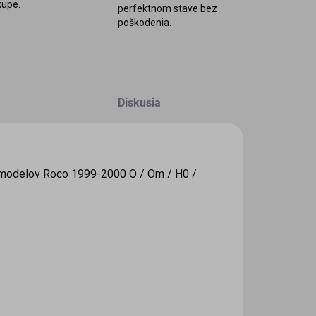
kupe.
perfektnom stave bez
poškodenia.
Diskusia
h modelov Roco 1999-2000 O / Om / H0 /