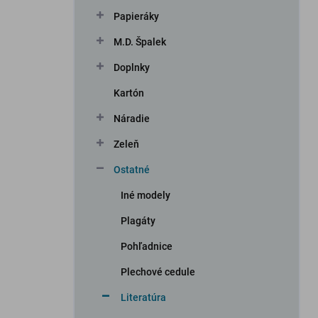
n
Papieráky
e
l
M.D. Špalek
Doplnky
Kartón
Náradie
Zeleň
Ostatné
Iné modely
Plagáty
Pohľadnice
Plechové cedule
Literatúra