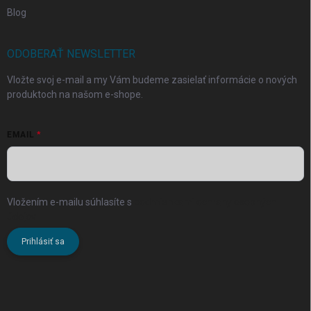
Blog
ODOBERAŤ NEWSLETTER
Vložte svoj e-mail a my Vám budeme zasielať informácie o nových
produktoch na našom e-shope.
EMAIL
Vložením e-mailu súhlasíte s
podmienkami ochrany osobných
údajov
Prihlásiť sa