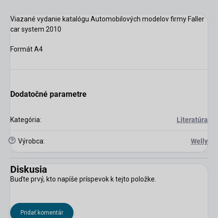
Viazané vydanie katalógu Automobilových modelov firmy Faller
car system 2010
scount
Formát A4
Dodatočné parametre
Kategória
:
Literatúra
?
Výrobca
:
Welly
Diskusia
Buďte prvý, kto napíše príspevok k tejto položke.
Pridať komentár