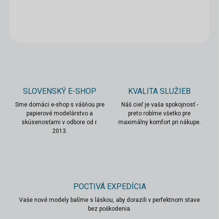
DETAILNÉ INFORMÁCIE
OPÝTAŤ SA
STRÁŽIŤ
SLOVENSKÝ E-SHOP
KVALITA SLUŽIEB
Sme domáci e-shop s vášňou pre
Náš cieľ je vaša spokojnosť -
papierové modelárstvo a
preto robíme všetko pre
skúsenosťami v odbore od r.
maximálny komfort pri nákupe.
2013.
POCTIVÁ EXPEDÍCIA
Vaše nové modely balíme s láskou, aby dorazili v perfektnom stave
bez poškodenia.