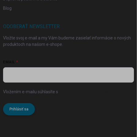
Blog
ODOBERAŤ NEWSLETTER
Vložte svoj e-mail a my Vám budeme zasielať informácie o nových
produktoch na našom e-shope.
EMAIL
Vložením e-mailu súhlasíte s
podmienkami ochrany osobných
údajov
Prihlásiť sa