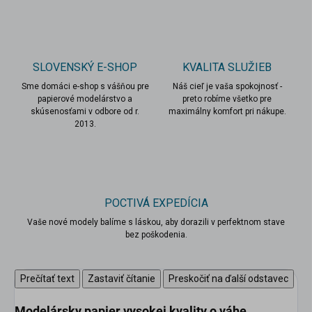
SLOVENSKÝ E-SHOP
KVALITA SLUŽIEB
Sme domáci e-shop s vášňou pre
Náš cieľ je vaša spokojnosť -
papierové modelárstvo a
preto robíme všetko pre
skúsenosťami v odbore od r.
maximálny komfort pri nákupe.
2013.
POCTIVÁ EXPEDÍCIA
Vaše nové modely balíme s láskou, aby dorazili v perfektnom stave
bez poškodenia.
Prečítať text
Zastaviť čítanie
Preskočiť na ďalší odstavec
scount
Modelársky papier
vysokej kvality
o váhe