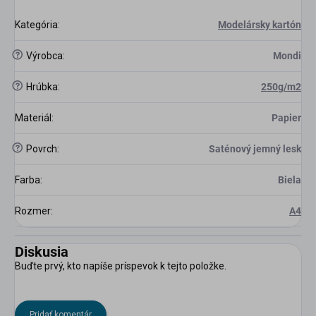
Kategória
:
Modelársky kartón
?
Výrobca
:
Mondi
?
Hrúbka
:
250g/m2
Materiál
:
Papier
?
Povrch
:
Saténový jemný lesk
Farba
:
Biela
Rozmer
:
A4
Diskusia
Buďte prvý, kto napíše príspevok k tejto položke.
Pridať komentár