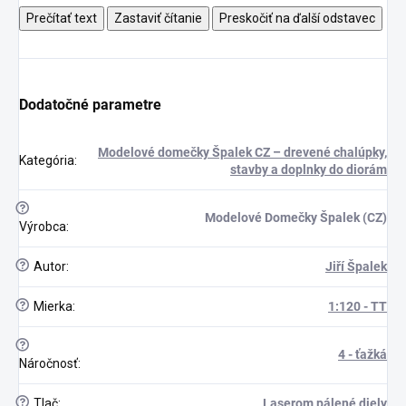
Prečítať text
Zastaviť čítanie
Preskočiť na ďalší odstavec
Dodatočné parametre
Modelové domečky Špalek CZ – drevené chalúpky,
Kategória
:
stavby a doplnky do diorám
?
Modelové Domečky Špalek (CZ)
Výrobca
:
?
Autor
:
Jiří Špalek
?
Mierka
:
1:120 - TT
?
4 - ťažká
Náročnosť
:
?
Tlač
:
Laserom pálené diely