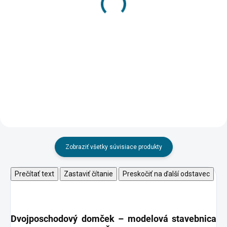
1:87
HERKULES 130g
21,87 €
3,45 €
Do košíka
Do košíka
Zobraziť všetky súvisiace produkty
Prečítať text
Zastaviť čítanie
Preskočiť na ďalší odstavec
Dvojposchodový domček –
modelová stavebnica