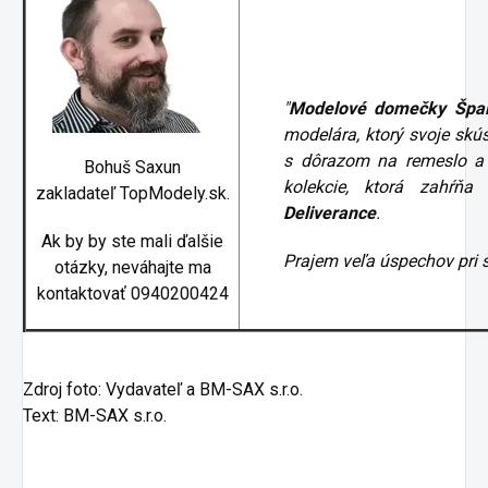
"
Modelové domečky Špa
modelára, ktorý svoje skú
s dôrazom na remeslo a 
Bohuš Saxun
kolekcie, ktorá zahŕňa
zakladateľ TopModely.sk.
Deliverance
.
Ak by by ste mali ďalšie
Prajem veľa úspechov pri 
otázky, neváhajte ma
kontaktovať 0940200424
Zdroj foto: Vydavateľ a BM-SAX s.r.o.
Text: BM-SAX s.r.o.