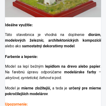
Ideálne využitie:
Táto stavebnica je vhodná na doplnenie
diorám
,
modelových železníc
,
architektonických kompozícií
alebo ako
samostatný dekoratívny model
.
Farbenie a lepenie:
Model sa lepí bežným
lepidlom na drevo alebo papier
.
Na farebnú úpravu odporúčame
modelárske farby
–
akrylové, syntetické, liehové
a pod.
Model je
mierne
zložitejší,
a teda je
určený pre mierne
pokročilejších modelárov
.
Upozornenie: