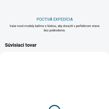
POCTIVÁ EXPEDÍCIA
Vaše nové modely balíme s láskou, aby dorazili v perfektnom stave
bez poškodenia.
Súvisiaci tovar
VIAC ZA MENEJ
SKLADOM
SKLADOM
(2 KS)
(>5 KS)
Dvojposchodový domček
DRUCHEMA Lepidlo -