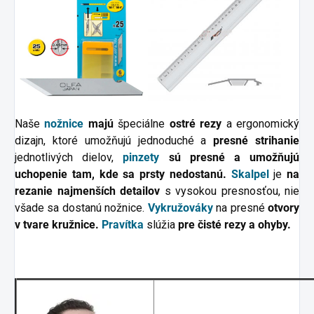
Naše
nožnice
majú
špeciálne
ostré rezy
a ergonomický
dizajn, ktoré umožňujú jednoduché a
presné strihanie
jednotlivých dielov,
pinzety
sú presné a umožňujú
uchopenie tam, kde sa prsty nedostanú.
Skalpel
je
na
rezanie najmenších detailov
s vysokou presnosťou, nie
všade sa dostanú nožnice.
Vykružováky
na presné
otvory
v tvare kružnice.
Pravítka
slúžia
pre čisté rezy a ohyby.