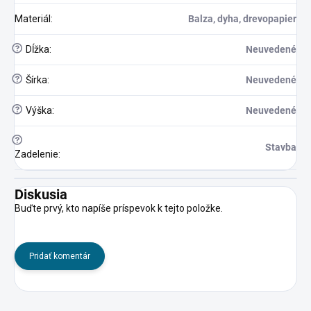
Materiál
:
Balza, dyha, drevopapier
?
Dĺžka
:
Neuvedené
?
Šírka
:
Neuvedené
?
Výška
:
Neuvedené
?
Stavba
Zadelenie
:
Diskusia
Buďte prvý, kto napíše príspevok k tejto položke.
Pridať komentár