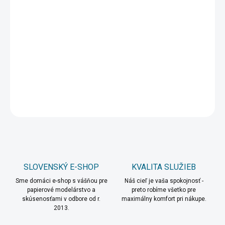
10.8.2026
MOŽNOSTI
DORUČENIA
−
+
Pridať do košíka
DETAILNÉ INFORMÁCIE
OPÝTAŤ SA
STRÁŽIŤ
SLOVENSKÝ E-SHOP
KVALITA SLUŽIEB
Sme domáci e-shop s vášňou pre
Náš cieľ je vaša spokojnosť -
papierové modelárstvo a
preto robíme všetko pre
skúsenosťami v odbore od r.
maximálny komfort pri nákupe.
2013.