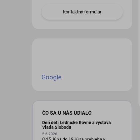
Kontaktný formulár
iscount
Google
ČO SA U NÁS UDIALO
Deň detí Lednicke Rovne a výstava
Vlada Slobodu
5.6.2026
Od 5. júna do 19. júna prebieha v