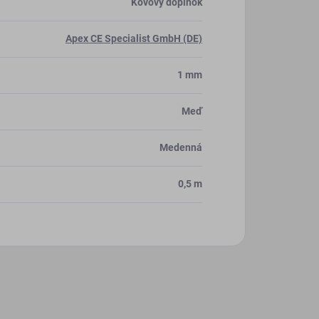
Kovový doplnok
Apex CE Specialist GmbH (DE)
1 mm
Meď
Medenná
0,5 m