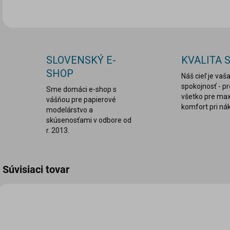
SLOVENSKÝ E-
KVALITA 
SHOP
Náš cieľ je vaš
spokojnosť - p
Sme domáci e-shop s
všetko pre ma
vášňou pre papierové
komfort pri ná
modelárstvo a
skúsenosťami v odbore od
r. 2013.
Súvisiaci tovar
TIP
LEPDRU001
VIAC ZA MENEJ