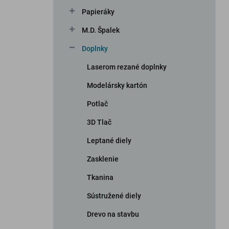
n
Papieráky
e
l
M.D. Špalek
Doplnky
Laserom rezané doplnky
Modelársky kartón
Potlač
3D Tlač
Leptané diely
Zasklenie
Tkanina
Sústružené diely
Drevo na stavbu