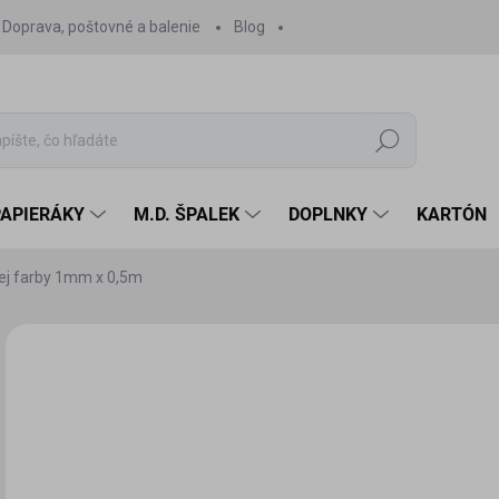
Doprava, poštovné a balenie
Blog
Hľadať
PAPIERÁKY
M.D. ŠPALEK
DOPLNKY
KARTÓN
ej farby 1mm x 0,5m
Neohodnotené
Podrobnosti hodnotenia
1,
1,2
Jedn
SK
cena
MÔŽ