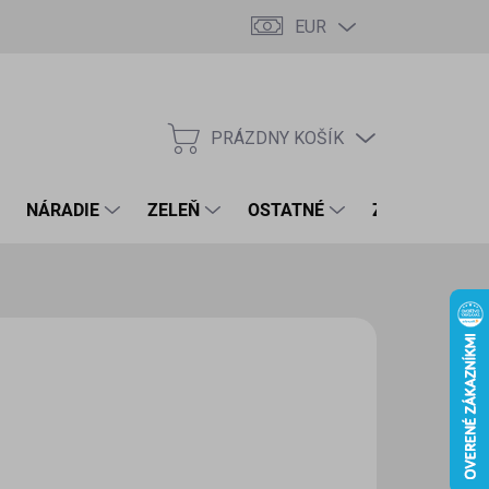
EUR
PRÁZDNY KOŠÍK
NÁKUPNÝ
KOŠÍK
NÁRADIE
ZELEŇ
OSTATNÉ
ZNAČKY
50 €
2 € bez DPH
otková
LADOM
(>5 KS)
:
EME DORUČIŤ