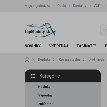
Prejsť
Moja objednávka
O nás
Kontakty
VOP
na
obsah
NOVINKY
VÝPREDAJ
ZAČÍNATE?
Domov
Doplnky
Kov na stavbu
Drôt meden
B
Kategórie
o
Preskočiť
č
kategórie
n
Novinky
ý
Výpredaj
p
a
Začínate?