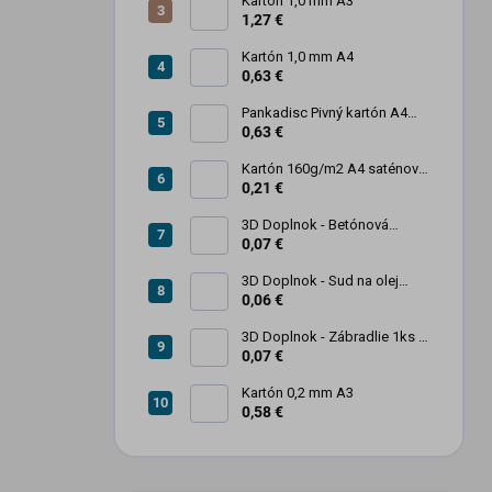
Kartón 1,0 mm A3
1,27 €
Kartón 1,0 mm A4
0,63 €
Pankadisc Pivný kartón A4
1mm 420g
0,63 €
Kartón 160g/m2 A4 saténový
biely povrch
0,21 €
3D Doplnok - Betónová
zábrana 1ks
0,07 €
3D Doplnok - Sud na olej
kovový 250L - 1ks
0,06 €
3D Doplnok - Zábradlie 1ks +
stojan 2ks
0,07 €
Kartón 0,2 mm A3
0,58 €