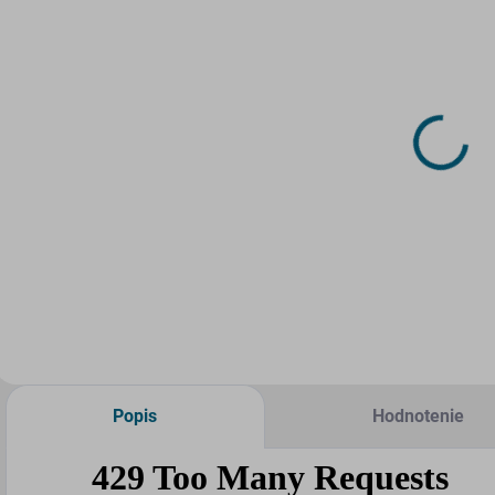
SKLADOM
(>5 KS)
DRUCHEMA
Tyčinkové
Lepidlo -
HERKULES 15g
1,14 €
Do košíka
Popis
Hodnotenie