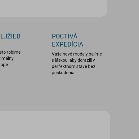
OPÝTAŤ SA
STRÁŽIŤ
SLUŽIEB
POCTIVÁ
EXPEDÍCIA
a
reto robíme
Vaše nové modely balíme
ximálny
s láskou, aby dorazili v
kupe.
perfektnom stave bez
poškodenia.