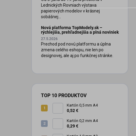
Lednických Rovniach výstava
papierových modelov v krásnej
sobášnej...
Nová platforma TopModely.sk –
rýchlejšia, prehľadnejšia a plná noviniek
27.5.2026
Prechod pod novú platformu a úplna
zmena celého eshopu, nie len po
designovej, ale aj po funkčnej stránke.
TOP 10 PRODUKTOV
Kartón 0,5 mm A4
0,52 €
Kartón 0,2 mm A4
0,29 €