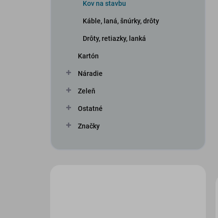
Kov na stavbu
Káble, laná, šnúrky, drôty
Drôty, retiazky, lanká
Kartón
Náradie
Zeleň
Ostatné
Značky
Máte otázku?
Obráťte sa na nás.