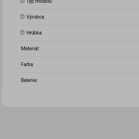
?
Typ modelu
:
?
Výrobca
:
?
Hrúbka
:
Materiál
:
Farba
:
Balenie
: