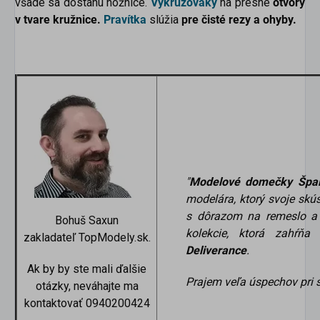
všade sa dostanú nožnice.
Vykružováky
na presné
otvory
v tvare kružnice.
Pravítka
slúžia
pre čisté rezy a ohyby.
"
Modelové domečky Špa
modelára, ktorý svoje skú
s dôrazom na remeslo a 
Bohuš Saxun
kolekcie, ktorá zahŕňa
zakladateľ TopModely.sk.
Deliverance
.
Ak by by ste mali ďalšie
Prajem veľa úspechov pri 
otázky, neváhajte ma
kontaktovať 0940200424