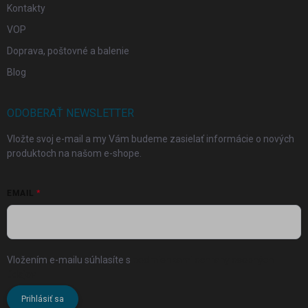
Kontakty
VOP
Doprava, poštovné a balenie
Blog
ODOBERAŤ NEWSLETTER
Vložte svoj e-mail a my Vám budeme zasielať informácie o nových
produktoch na našom e-shope.
EMAIL
Vložením e-mailu súhlasíte s
podmienkami ochrany osobných
údajov
Prihlásiť sa