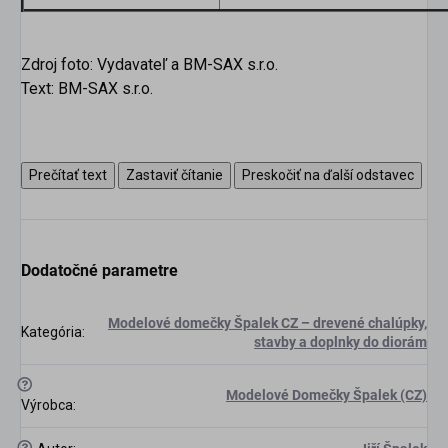
Zdroj foto: Vydavateľ a BM-SAX s.r.o.
Text: BM-SAX s.r.o.
Prečítať text
Zastaviť čítanie
Preskočiť na ďalší odstavec
Dodatočné parametre
Modelové domečky Špalek CZ – drevené chalúpky,
scount
Kategória
:
stavby a doplnky do diorám
?
Modelové Domečky Špalek (CZ)
Výrobca
:
?