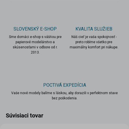
SLOVENSKÝ E-SHOP
KVALITA SLUŽIEB
Sme domáci e-shop s vášňou pre
Náš cieľ je vaša spokojnosť -
papierové modelárstvo a
preto robíme všetko pre
skúsenosťami v odbore od r.
maximálny komfort pri nákupe.
2013.
POCTIVÁ EXPEDÍCIA
Vaše nové modely balíme s láskou, aby dorazili v perfektnom stave
bez poškodenia.
Súvisiaci tovar