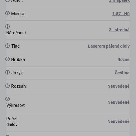
Autor
:
Jiří Špalek
?
Mierka
:
1:87 - H0
?
3 - stredná
Náročnosť
:
?
Tlač
:
Laserom pálené diely
?
Hrúbka
:
Rôzne
?
Jazyk
:
Čeština
?
Rozsah
:
Neuvedené
?
Neuvedené
Výkresov
:
Počet
Neuvedené
dielov
: