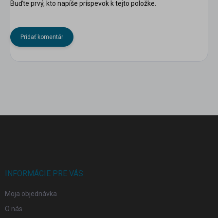
Buďte prvý, kto napíše príspevok k tejto položke.
Pridať komentár
Z
á
p
ä
t
i
INFORMÁCIE PRE VÁS
e
Moja objednávka
O nás