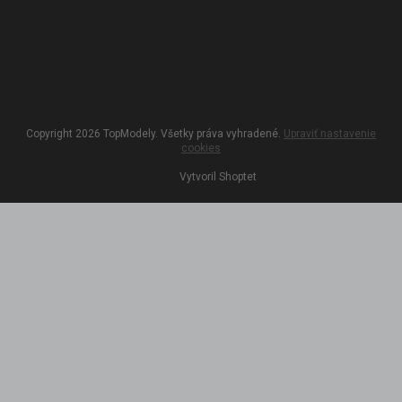
Copyright 2026
TopModely
. Všetky práva vyhradené.
Upraviť nastavenie
cookies
Vytvoril Shoptet