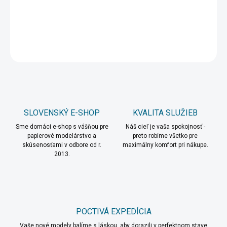
DETAILNÉ INFORMÁCIE
OPÝTAŤ SA
STRÁŽIŤ
SLOVENSKÝ E-SHOP
KVALITA SLUŽIEB
Sme domáci e-shop s vášňou pre
Náš cieľ je vaša spokojnosť -
papierové modelárstvo a
preto robíme všetko pre
skúsenosťami v odbore od r.
maximálny komfort pri nákupe.
2013.
POCTIVÁ EXPEDÍCIA
Vaše nové modely balíme s láskou, aby dorazili v perfektnom stave