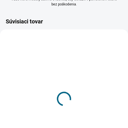
bez poškodenia.
Súvisiaci tovar
SKLADOM
SKLADOM
(2 KS)
(2 KS)
Drevenica z Návojnej
Drevenica z Návojnej
1:72
1:87
19,24 €
19,24 €
Do košíka
Do košíka