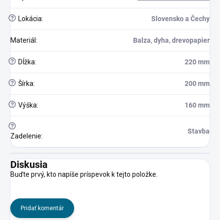
?
Lokácia
:
Slovensko a Čechy
Materiál
:
Balza, dyha, drevopapier
?
Dĺžka
:
220 mm
?
Šírka
:
200 mm
?
Výška
:
160 mm
?
Stavba
Zadelenie
:
Diskusia
Buďte prvý, kto napíše príspevok k tejto položke.
Pridať komentár