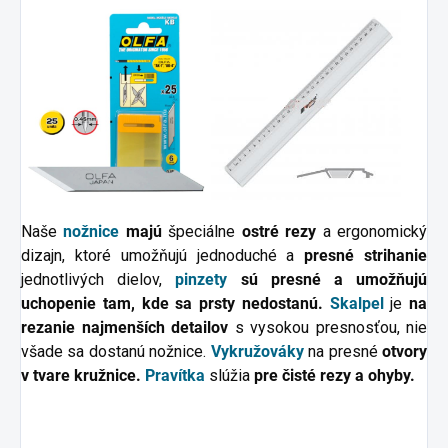
Naše
nožnice
majú
špeciálne
ostré rezy
a ergonomický
dizajn, ktoré umožňujú jednoduché a
presné strihanie
jednotlivých dielov,
pinzety
sú presné a umožňujú
uchopenie tam, kde sa prsty nedostanú.
Skalpel
je
na
rezanie najmenších detailov
s vysokou presnosťou, nie
všade sa dostanú nožnice.
Vykružováky
na presné
otvory
v tvare kružnice.
Pravítka
slúžia
pre čisté rezy a ohyby.