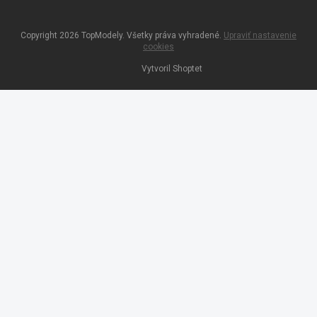
Copyright 2026
TopModely
. Všetky práva vyhradené.
Upraviť nastavenie
cookies
Vytvoril Shoptet