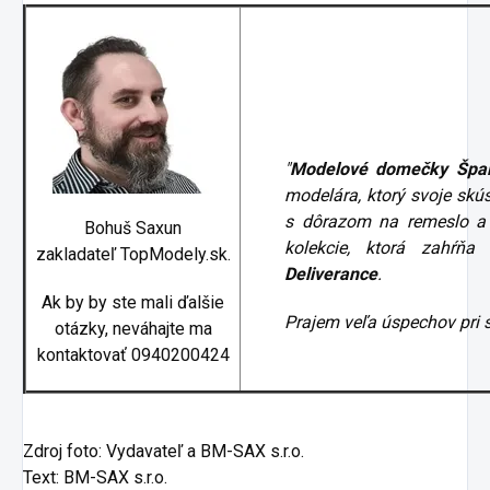
"
Modelové domečky Špa
modelára, ktorý svoje skú
s dôrazom na remeslo a 
Bohuš Saxun
kolekcie, ktorá zahŕňa
zakladateľ TopModely.sk.
Deliverance
.
Ak by by ste mali ďalšie
Prajem veľa úspechov pri 
otázky, neváhajte ma
kontaktovať 0940200424
Zdroj foto: Vydavateľ a BM-SAX s.r.o.
Text: BM-SAX s.r.o.