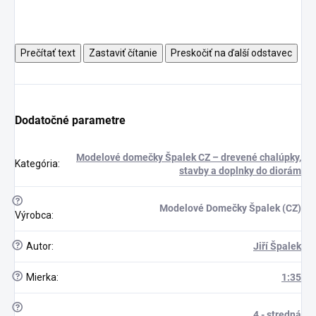
Prečítať text
Zastaviť čítanie
Preskočiť na ďalší odstavec
Dodatočné parametre
Modelové domečky Špalek CZ – drevené chalúpky,
Kategória
:
stavby a doplnky do diorám
?
Modelové Domečky Špalek (CZ)
Výrobca
:
?
Autor
:
Jiří Špalek
?
Mierka
:
1:35
scount
?
4 - stredná