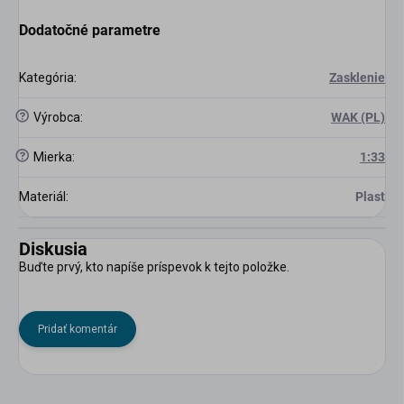
Dodatočné parametre
Kategória
:
Zasklenie
?
Výrobca
:
WAK (PL)
?
Mierka
:
1:33
Materiál
:
Plast
Diskusia
Buďte prvý, kto napíše príspevok k tejto položke.
Pridať komentár