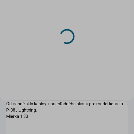
SKLADOM
(1 KS)
Papierový model - P-38J
Lightning
14,16 €
Do košíka
Ochranné sklo kabíny z priehľadného plastu pre model lietadla
P-38J Lightning.
Mierka 1:33