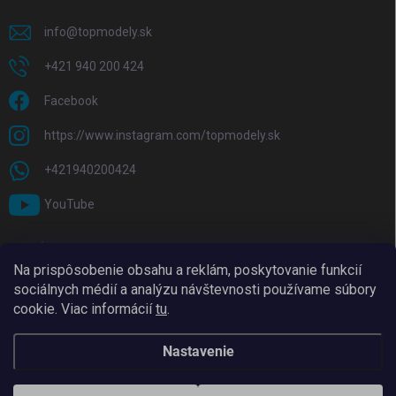
info
@
topmodely.sk
+421 940 200 424
Facebook
https://www.instagram.com/topmodely.sk
+421940200424
YouTube
PRIJÍMAME ONLINE PLATBY
Na prispôsobenie obsahu a reklám, poskytovanie funkcií
sociálnych médií a analýzu návštevnosti používame súbory
cookie. Viac informácií
tu
.
Nastavenie
Copyright 2026
TopModely
. Všetky práva vyhradené.
Upraviť nastavenie