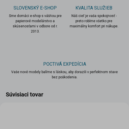
SLOVENSKÝ E-SHOP
KVALITA SLUŽIEB
Sme domáci e-shop s vášňou pre
Náš cieľ je vaša spokojnosť -
papierové modelárstvo a
preto robíme všetko pre
skúsenosťami v odbore od r.
maximálny komfort pri nákupe.
2013.
POCTIVÁ EXPEDÍCIA
Vaše nové modely balíme s láskou, aby dorazili v perfektnom stave
bez poškodenia.
Súvisiaci tovar
scount