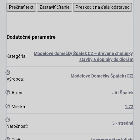
Prečítať text
Zastaviť čítanie
Preskočiť na ďalší odstavec
Dodatočné parametre
Modelové domečky Špalek CZ – drevené chalúpky,
Kategória
:
stavby a doplnky do diorám
scount
?
Modelové Domečky Špalek (CZ)
Výrobca
:
?
Autor
:
Jiří Špalek
?
Mierka
:
1:72
?
3 - stredná
Náročnosť
:
?
Tlač
:
Laserom pálené diely