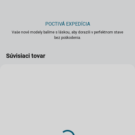
POCTIVÁ EXPEDÍCIA
Vaše nové modely balíme s láskou, aby dorazili v perfektnom stave
bez poškodenia.
Súvisiaci tovar
SKLADOM
SKLADOM
(2 KS)
(3 KS)
Dom zo Skalice KCD 1:72
Dom richtára zo Skalice