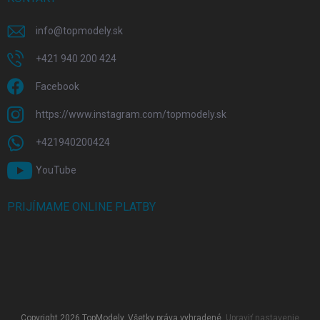
info
@
topmodely.sk
+421 940 200 424
Facebook
https://www.instagram.com/topmodely.sk
+421940200424
YouTube
PRIJÍMAME ONLINE PLATBY
Copyright 2026
TopModely
. Všetky práva vyhradené.
Upraviť nastavenie