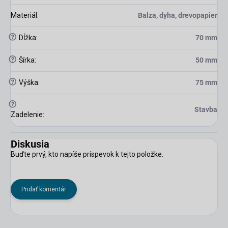
Materiál
:
Balza, dyha, drevopapier
?
Dĺžka
:
70 mm
?
Šírka
:
50 mm
?
Výška
:
75 mm
?
Stavba
Zadelenie
:
Diskusia
Buďte prvý, kto napíše príspevok k tejto položke.
Pridať komentár