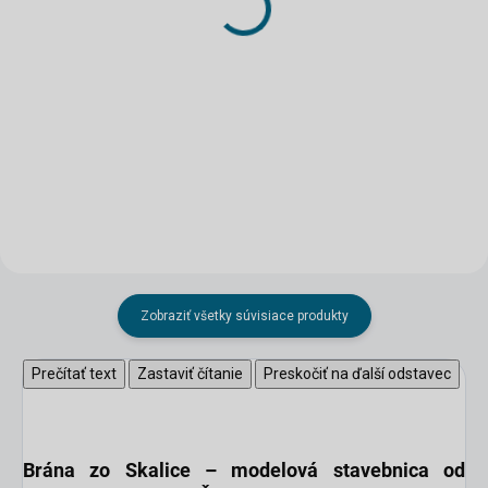
KCD 1:72
31,44 €
44,72 €
Do košíka
Do košíka
Zobraziť všetky súvisiace produkty
Prečítať text
Zastaviť čítanie
Preskočiť na ďalší odstavec
Brána zo Skalice –
modelová stavebnica od