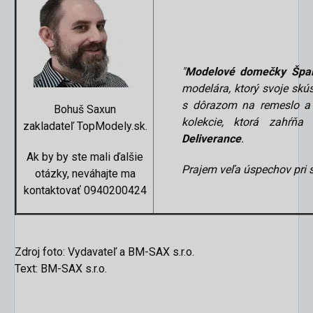
"
Modelové domečky Špa
modelára, ktorý svoje skú
s dôrazom na remeslo a 
Bohuš Saxun
kolekcie, ktorá zahŕňa
zakladateľ TopModely.sk.
Deliverance
.
Ak by by ste mali ďalšie
Prajem veľa úspechov pri 
otázky, neváhajte ma
kontaktovať 0940200424
Zdroj foto: Vydavateľ a BM-SAX s.r.o.
Text: BM-SAX s.r.o.