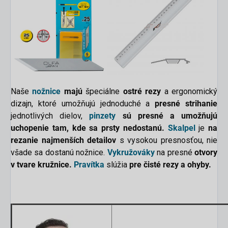
Naše
nožnice
majú
špeciálne
ostré rezy
a ergonomický
dizajn, ktoré umožňujú jednoduché a
presné strihanie
jednotlivých dielov,
pinzety
sú presné a umožňujú
uchopenie tam, kde sa prsty nedostanú.
Skalpel
je
na
rezanie najmenších detailov
s vysokou presnosťou, nie
všade sa dostanú nožnice.
Vykružováky
na presné
otvory
v tvare kružnice.
Pravítka
slúžia
pre čisté rezy a ohyby.