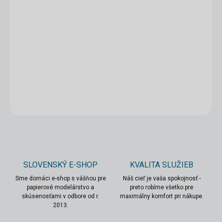
11.8.2026
MOŽNOSTI
DORUČENIA
−
+
Pridať do košíka
DETAILNÉ INFORMÁCIE
OPÝTAŤ SA
STRÁŽIŤ
SLOVENSKÝ E-SHOP
KVALITA SLUŽIEB
Sme domáci e-shop s vášňou pre
Náš cieľ je vaša spokojnosť -
papierové modelárstvo a
preto robíme všetko pre
skúsenosťami v odbore od r.
maximálny komfort pri nákupe.
2013.