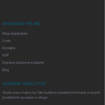
á
p
ä
t
i
INFORMÁCIE PRE VÁS
e
Moja objednávka
O nás
Kontakty
VOP
Doprava, poštovné a balenie
Blog
ODOBERAŤ NEWSLETTER
Vložte svoj e-mail a my Vám budeme zasielať informácie o nových
produktoch na našom e-shope.