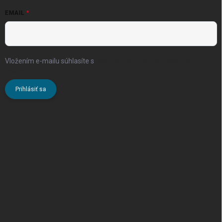
EMAIL
Vložením e-mailu súhlasíte s
podmienkami ochrany osobných
údajov
Prihlásiť sa