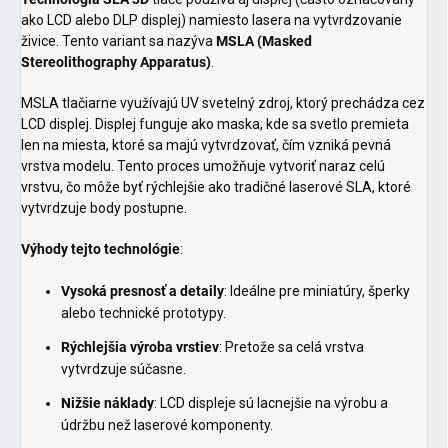
ako LCD alebo DLP displej) namiesto lasera na vytvrdzovanie
živice. Tento variant sa nazýva
MSLA (Masked
Stereolithography Apparatus)
.
MSLA tlačiarne využívajú UV svetelný zdroj, ktorý prechádza cez
LCD displej. Displej funguje ako maska, kde sa svetlo premieta
len na miesta, ktoré sa majú vytvrdzovať, čím vzniká pevná
vrstva modelu. Tento proces umožňuje vytvoriť naraz celú
vrstvu, čo môže byť rýchlejšie ako tradičné laserové SLA, ktoré
vytvrdzuje body postupne.
Výhody tejto technológie
:
Vysoká presnosť a detaily
: Ideálne pre miniatúry, šperky
alebo technické prototypy.
Rýchlejšia výroba vrstiev
: Pretože sa celá vrstva
vytvrdzuje súčasne.
Nižšie náklady
: LCD displeje sú lacnejšie na výrobu a
údržbu než laserové komponenty.