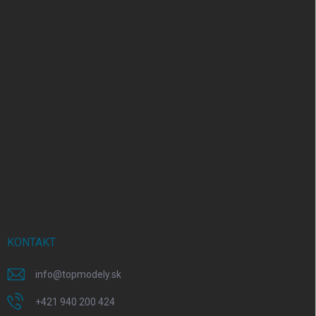
KONTAKT
info
@
topmodely.sk
+421 940 200 424