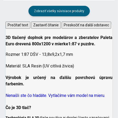
Zobraziť všetky súvisiace produkty
Prečítať text
Zastaviť čítanie
Preskočiť na ďalší odstavec
3D tlačený doplnok pre modelárov
a zberatelov
Paleta
Euro drevená 800x1200 v mierke1:87 v puzdre.
Rozmer 1:87 DŠV - 13,8x9,2x1,7 mm
Materiál: SLA Resin (UV citlivá živica)
Výrobok je určený na ďalšiu povrchovú úpravu
farbením.
Nenašli ste čo hladáte. Vytlačíme vám model na mieru.
Čo je 3D tlač?
Technológia SLA 3D
tlače používa aj displej (často označovaný