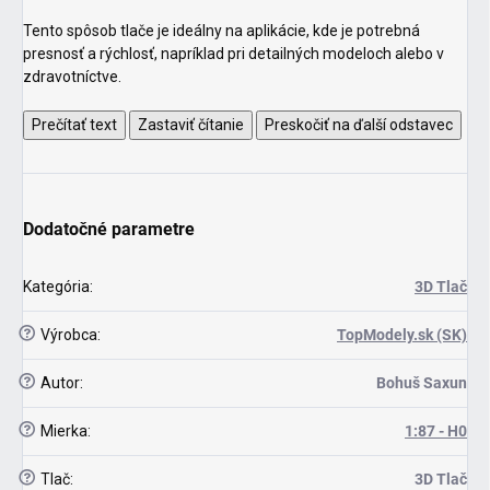
Tento spôsob tlače je ideálny na aplikácie, kde je potrebná
presnosť a rýchlosť, napríklad pri detailných modeloch alebo v
zdravotníctve.
Prečítať text
Zastaviť čítanie
Preskočiť na ďalší odstavec
Dodatočné parametre
Kategória
:
3D Tlač
?
Výrobca
:
TopModely.sk (SK)
?
Autor
:
Bohuš Saxun
?
Mierka
:
1:87 - H0
?
Tlač
:
3D Tlač