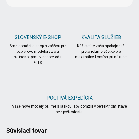
SLOVENSKÝ E-SHOP
KVALITA SLUŽIEB
Sme domáci e-shop s vášňou pre
Náš cieľ je vaša spokojnosť -
papierové modelárstvo a
preto robíme všetko pre
skúsenosťami v odbore od r.
maximálny komfort pri nákupe.
2013.
POCTIVÁ EXPEDÍCIA
Vaše nové modely balíme s láskou, aby dorazili v perfektnom stave
bez poškodenia.
Súvisiaci tovar