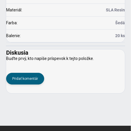
Materiál
:
SLA Resin
Farba
:
Šedá
Balenie
:
20 ks
Diskusia
Buďte prvý, kto napíše príspevok k tejto položke.
Pridať komentár
Z